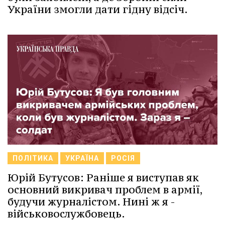
України змогли дати гідну відсіч.
ПОЛІТИКА
УКРАЇНА
РОСІЯ
Юрій Бутусов: Раніше я виступав як
основний викривач проблем в армії,
будучи журналістом. Нині ж я -
військовослужбовець.