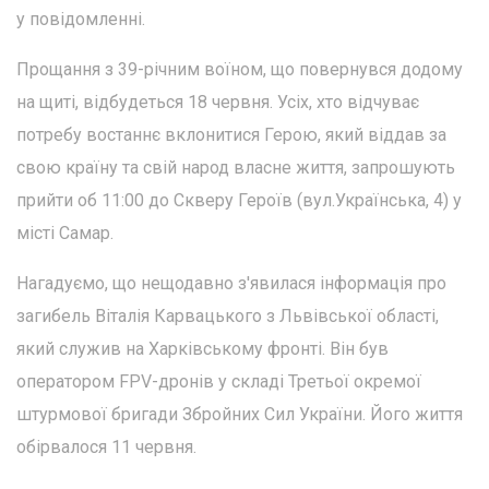
у повідомленні.
Прощання з 39-річним воїном, що повернувся додому
на щиті, відбудеться 18 червня. Усіх, хто відчуває
потребу востаннє вклонитися Герою, який віддав за
свою країну та свій народ власне життя, запрошують
прийти об 11:00 до Скверу Героїв (вул.Українська, 4) у
місті Самар.
Нагадуємо, що нещодавно з'явилася інформація про
загибель Віталія Карвацького з Львівської області,
який служив на Харківському фронті. Він був
оператором FPV-дронів у складі Третьої окремої
штурмової бригади Збройних Сил України. Його життя
обірвалося 11 червня.