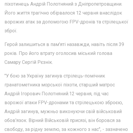
піхотинець Андрій Полотняний з Дніпропетровщини.
Його життя трагічно обірвалося 12 червня внаслідок
ворожих атак за допомогою FPV-дронів та стрілецької
зброї.
Герой залишиться в пам'яті назавжди, навіть після 39
років. Про його втрату оголосив міський голова
Самару Сергій Рєзнік.
"У бою за Україну загинув стрілець-помічник
гранатометника морської піхоти, старший матрос
Андрій Ігорович Полотняний.12 червня, під час
ворожої атаки FPV-дронами та стрілецькою зброєю,
Андрій загинув, мужньо виконуючи свій військовий
обов'язок. Вірний Військовій присязі, він боровся за
свободу, за рідну землю, за кожного з нас", - зазначено