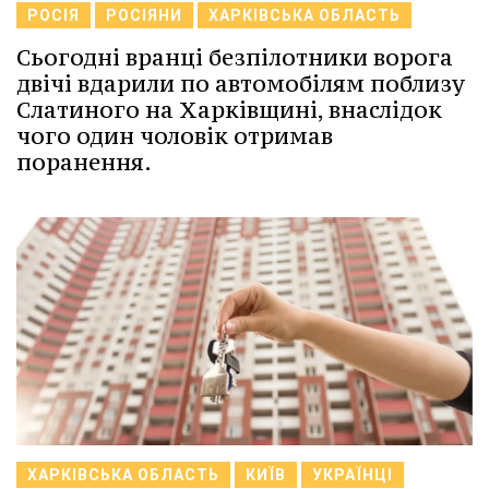
РОСІЯ
РОСІЯНИ
ХАРКІВСЬКА ОБЛАСТЬ
Сьогодні вранці безпілотники ворога
двічі вдарили по автомобілям поблизу
Слатиного на Харківщині, внаслідок
чого один чоловік отримав
поранення.
ХАРКІВСЬКА ОБЛАСТЬ
КИЇВ
УКРАЇНЦІ