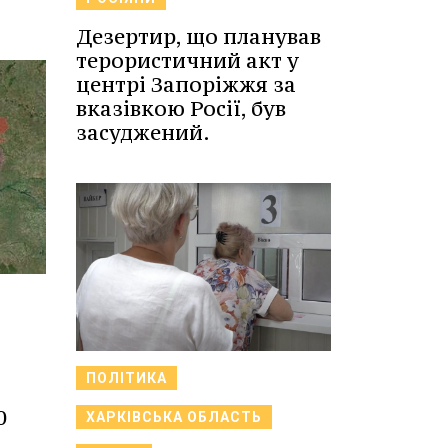
Дезертир, що планував
терористичний акт у
центрі Запоріжжя за
вказівкою Росії, був
засуджений.
ПОЛІТИКА
0
ХАРКІВСЬКА ОБЛАСТЬ