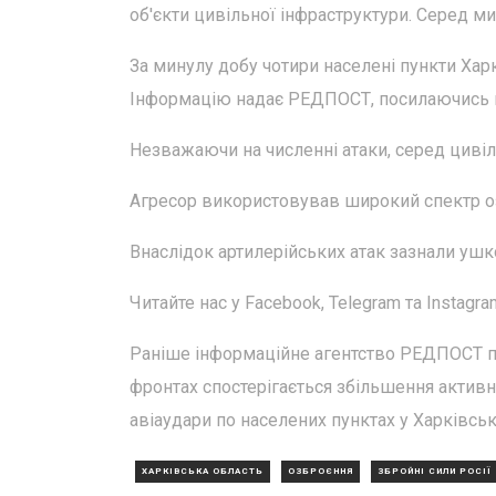
об'єкти цивільної інфраструктури. Серед м
За минулу добу чотири населені пункти Харкі
Інформацію надає РЕДПОСТ, посилаючись на
Незважаючи на численні атаки, серед циві
Агресор використовував широкий спектр о
Внаслідок артилерійських атак зазнали ушк
Читайте нас у Facebook, Telegram та Instagra
Раніше інформаційне агентство РЕДПОСТ п
фронтах спостерігається збільшення активно
авіаудари по населених пунктах у Харківські
ХАРКІВСЬКА ОБЛАСТЬ
ОЗБРОЄННЯ
ЗБРОЙНІ СИЛИ РОСІЇ