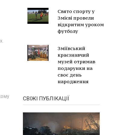
Свято спорту у
Змієві провели
відкритим уроком
футболу
х.
Зміївський
краєзнавчий
музей отримав
подарунки на
своє день
народження
кому
СВІЖІ ПУБЛІКАЦІЇ