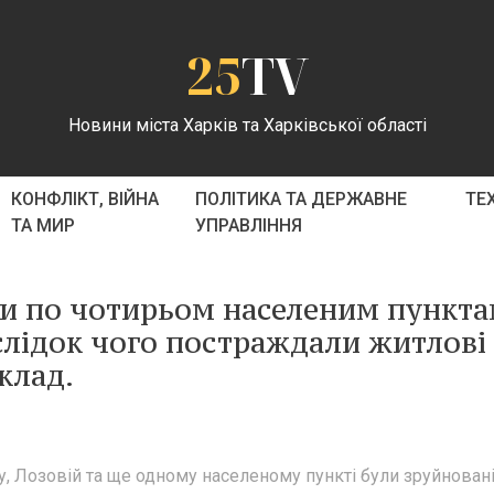
25
TV
Новини міста Харків та Харківської області
КОНФЛІКТ, ВІЙНА
ПОЛІТИКА ТА ДЕРЖАВНЕ
ТЕ
ТА МИР
УПРАВЛІННЯ
ли по чотирьом населеним пункта
аслідок чого постраждали житлові
клад.
у, Лозовій та ще одному населеному пункті були зруйнован