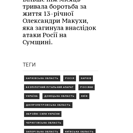
тривала боротьба за
життя 13-річної
Олександри Макухи,
яка загинула внаслідок
атаки Росії на
Сумщині.
ТЕГИ
ХАРКІВСЬКА ОБЛАСТЬ
РОСІЯ
ХАРКІВ
БЕЗПІЛОТНИЙ ЛІТАЛЬНИЙ АПАРАТ
РОСІЯНИ
УКРАЇНА
ДОНЕЦЬКА ОБЛАСТЬ
КИЇВ
ДНІПРОПЕТРОВСЬКА ОБЛАСТЬ
ЗБРОЙНІ СИЛИ УКРАЇНИ
ЧЕРНІГІВСЬКА ОБЛАСТЬ
ЗАПОРІЗЬКА ОБЛАСТЬ
КИЇВСЬКА ОБЛАСТЬ