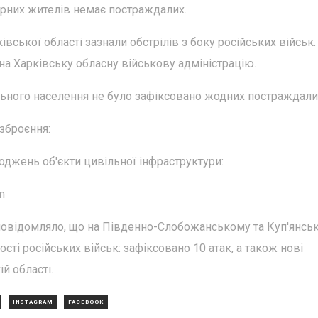
ирних жителів немає постраждалих.
вської області зазнали обстрілів з боку російських військ.
 Харківську обласну військову адміністрацію.
льного населення не було зафіксовано жодних постраждали
зброєння:
оджень об'єкти цивільної інфраструктури:
m
овідомляло, що на Південно-Слобожанському та Куп'янсь
сті російських військ: зафіксовано 10 атак, а також нові
й області.
INSTAGRAM
FACEBOOK