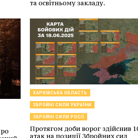
та освітньому закладу.
ХАРКІВСЬКА ОБЛАСТЬ
ЗБРОЙНІ СИЛИ УКРАЇНИ
ЗБРОЙНІ СИЛИ РОСІЇ
Протягом доби ворог здійснив 1
про
атак на позиції Збройних сил