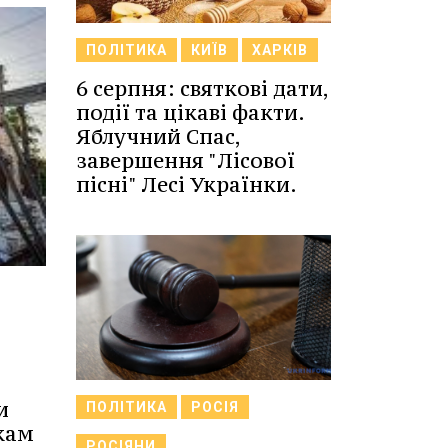
ПОЛІТИКА
КИЇВ
ХАРКІВ
6 серпня: святкові дати,
події та цікаві факти.
Яблучний Спас,
завершення "Лісової
пісні" Лесі Українки.
и
ПОЛІТИКА
РОСІЯ
кам
РОСІЯНИ