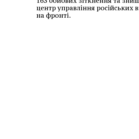
163 бойових зіткнення та зни
центр управління російських в
на фронті.