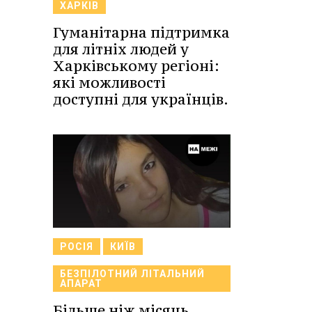
ХАРКІВ
Гуманітарна підтримка
для літніх людей у
Харківському регіоні:
які можливості
доступні для українців.
РОСІЯ
КИЇВ
БЕЗПІЛОТНИЙ ЛІТАЛЬНИЙ
АПАРАТ
Більше ніж місяць