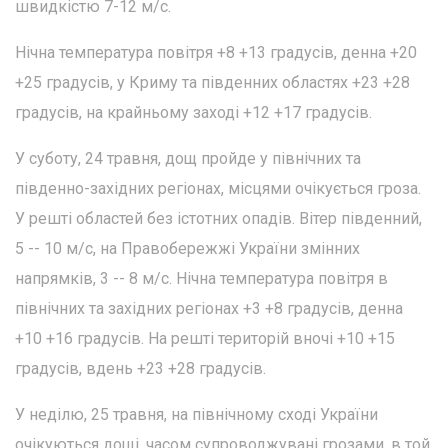
швидкістю 7-12 м/с.
Нічна температура повітря +8 +13 градусів, денна +20
+25 градусів, у Криму та південних областях +23 +28
градусів, на крайньому заході +12 +17 градусів.
У суботу, 24 травня, дощ пройде у північних та
південно-західних регіонах, місцями очікується гроза.
У решті областей без істотних опадів. Вітер південний,
5 -- 10 м/с, на Правобережжі України змінних
напрямків, 3 -- 8 м/с. Нічна температура повітря в
північних та західних регіонах +3 +8 градусів, денна
+10 +16 градусів. На решті територій вночі +10 +15
градусів, вдень +23 +28 градусів.
У неділю, 25 травня, на північному сході України
очікуються дощі, часом супроводжувані грозами, в той