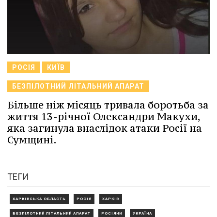
РОСІЯ
КИЇВ
БЕЗПІЛОТНИЙ ЛІТАЛЬНИЙ АПАРАТ
Більше ніж місяць тривала боротьба за
життя 13-річної Олександри Макухи,
яка загинула внаслідок атаки Росії на
Сумщині.
ТЕГИ
ХАРКІВСЬКА ОБЛАСТЬ
РОСІЯ
ХАРКІВ
БЕЗПІЛОТНИЙ ЛІТАЛЬНИЙ АПАРАТ
РОСІЯНИ
УКРАЇНА