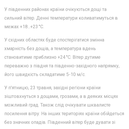
У південних районах країни очікуються дощі та
сильний вітер. Денні температури коливатимуться в
межах +18...+23 °C.
У східних областях буде спостерігатися змінна
хмарність без дощів, а температура вдень
становитиме приблизно +24 °C. Вітер дутиме
переважно з півдня та південно-західного напрямку,
його швидкість складатиме 5-10 м/с.
У п'ятницю, 23 травня, західні регіони країни
зіштовхнуться з дощами, грозами, а в деяких місцях
можливий град. Також слід очікувати шквалисте
посилення вітру. На інших територіях країни обійдеться
без значних опадів. Південний вітер буде дувати зі