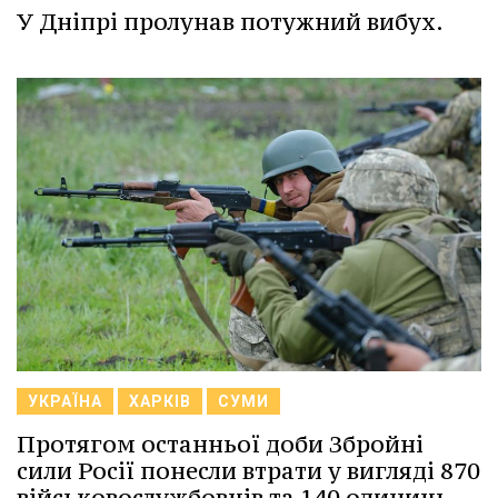
У Дніпрі пролунав потужний вибух.
УКРАЇНА
ХАРКІВ
СУМИ
Протягом останньої доби Збройні
сили Росії понесли втрати у вигляді 870
військовослужбовців та 140 одиниць