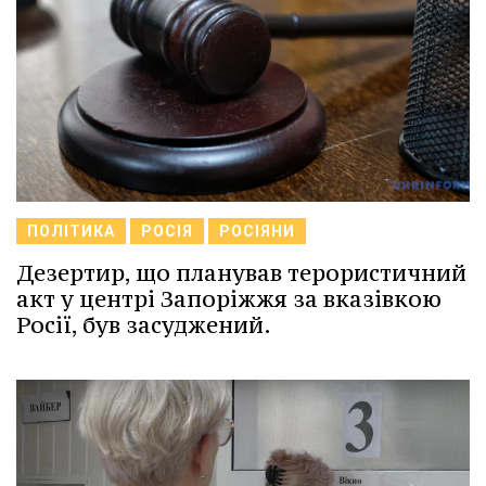
ПОЛІТИКА
РОСІЯ
РОСІЯНИ
Дезертир, що планував терористичний
акт у центрі Запоріжжя за вказівкою
Росії, був засуджений.