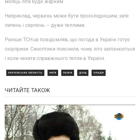
місяць літа буде жарким.
Наприклад, червень може бути прохолоднішим, зате
липень і серпень -- дуже теплими.
Раніше ТСН.ua повідомляв, що погода в Україні готує
сюрпризи. Синоптики пояснили, чому літо запізнюється
і коли чекати справжнього тепла в Україні.
ХАРКІВСЬКА ОБЛАСТЬ
КИЇВ
ЛЬВІВ
ДОЩ
ОПАДИ
ЧИТАЙТЕ ТАКОЖ