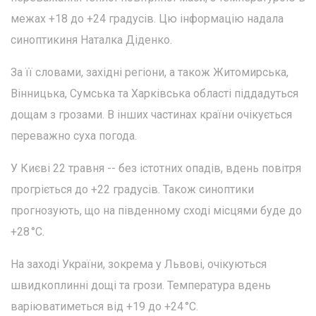
межах +18 до +24 градусів. Цю інформацію надала
синоптикиня Наталка Діденко.
За її словами, західні регіони, а також Житомирська,
Вінницька, Сумська та Харківська області піддадуться
дощам з грозами. В інших частинах країни очікується
переважно суха погода.
У Києві 22 травня -- без істотних опадів, вдень повітря
прогріється до +22 градусів. Також синоптики
прогнозують, що на південному сході місцями буде до
+28 °C.
На заході України, зокрема у Львові, очікуються
швидкоплинні дощі та грози. Температура вдень
варіюватиметься від +19 до +24 °C.