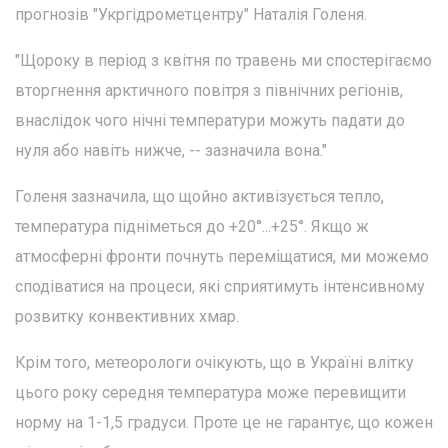
прогнозів "Укргідрометцентру" Наталія Голеня.
"Щороку в період з квітня по травень ми спостерігаємо
вторгнення арктичного повітря з північних регіонів,
внаслідок чого нічні температури можуть падати до
нуля або навіть нижче, -- зазначила вона."
Голеня зазначила, що щойно активізується тепло,
температура підніметься до +20°...+25°. Якщо ж
атмосферні фронти почнуть переміщатися, ми можемо
сподіватися на процеси, які сприятимуть інтенсивному
розвитку конвективних хмар.
Крім того, метеорологи очікують, що в Україні влітку
цього року середня температура може перевищити
норму на 1-1,5 градуси. Проте це не гарантує, що кожен