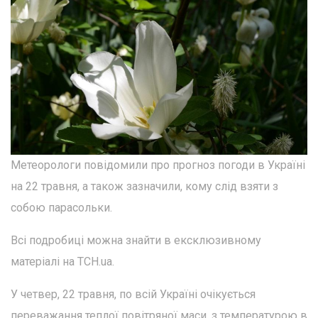
Метеорологи повідомили про прогноз погоди в Україні
на 22 травня, а також зазначили, кому слід взяти з
собою парасольки.
Всі подробиці можна знайти в ексклюзивному
матеріалі на TСН.ua.
У четвер, 22 травня, по всій Україні очікується
переважання теплої повітряної маси, з температурою в