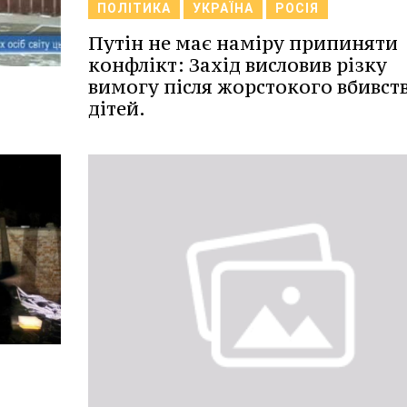
ПОЛІТИКА
УКРАЇНА
РОСІЯ
Путін не має наміру припиняти
конфлікт: Захід висловив різку
вимогу після жорстокого вбивст
дітей.