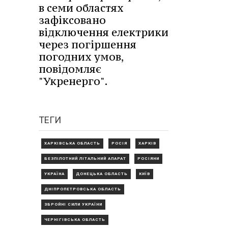
в семи областях
зафіксовано
відключення електрики
через погіршення
погодних умов,
повідомляє
"Укренерго".
ТЕГИ
ХАРКІВСЬКА ОБЛАСТЬ
РОСІЯ
ХАРКІВ
БЕЗПІЛОТНИЙ ЛІТАЛЬНИЙ АПАРАТ
РОСІЯНИ
УКРАЇНА
ДОНЕЦЬКА ОБЛАСТЬ
КИЇВ
ДНІПРОПЕТРОВСЬКА ОБЛАСТЬ
ЗБРОЙНІ СИЛИ УКРАЇНИ
ЧЕРНІГІВСЬКА ОБЛАСТЬ