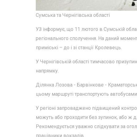
Сумська та Чернігівська області
УЗ інформує, що 11 лютого в Сумській облас
регіонального сполучення. На даний момент 
приміські – до і зі станції Кролевець.
У Чернігівській області тимчасово призупи
напрямку.
Ділянка Лозова - Барвінкове - Краматорс
цьому маршруті транспортують автобусами в
У регіоні запроваджено підвищений контрол
можуть або проходити без зупинок, або ж д
Рекомендується уважно слідкувати за оголо
працівники вокзалів.