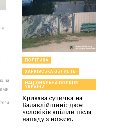
та
у
ПОЛІТИКА
ХАРКІВСЬКА ОБЛАСТЬ
х на
НАЦІОНАЛЬНА ПОЛІЦІЯ
УКРАЇНИ
ами.
Кривава сутичка на
тяги
Балаклійщині: двоє
чоловіків вціліли після
нападу з ножем.