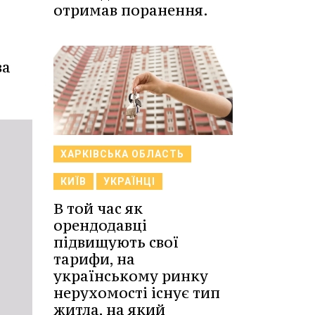
отримав поранення.
ва
ХАРКІВСЬКА ОБЛАСТЬ
КИЇВ
УКРАЇНЦІ
В той час як
орендодавці
підвищують свої
тарифи, на
українському ринку
нерухомості існує тип
житла, на який