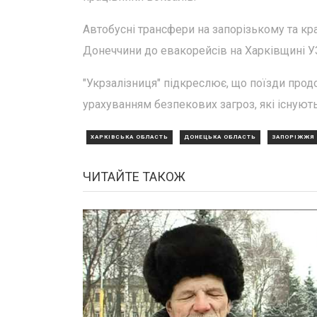
Автобусні трансфери на запорізькому та кр
Донеччини до евакорейсів на Харківщині УЗ
"Укрзалізниця" підкреслює, що поїзди про
урахуванням безпекових загроз, які існуют
ХАРКІВСЬКА ОБЛАСТЬ
ДОНЕЦЬКА ОБЛАСТЬ
ЗАПОРІЖЖЯ
ЧИТАЙТЕ ТАКОЖ