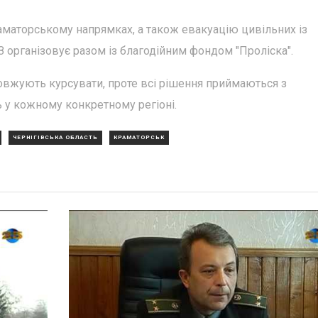
аматорському напрямках, а також евакуацію цивільних із
 організовує разом із благодійним фондом "Проліска".
довжують курсувати, проте всі рішення приймаються з
ь у кожному конкретному регіоні.
ЧЕРНІГІВСЬКА ОБЛАСТЬ
КРАМАТОРСЬК