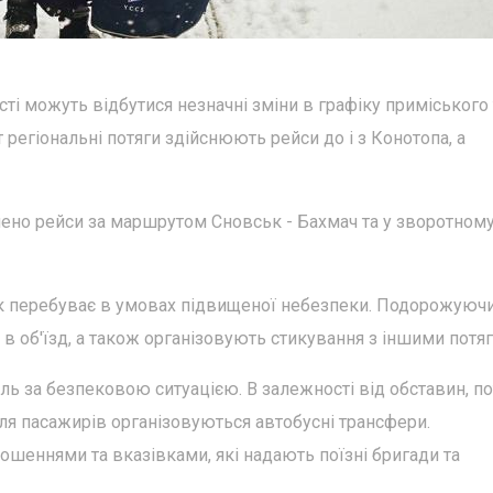
ті можуть відбутися незначні зміни в графіку приміського 
регіональні потяги здійснюють рейси до і з Конотопа, а
нено рейси за маршрутом Сновськ - Бахмач та у зворотном
ьк перебуває в умовах підвищеної небезпеки. Подорожуючи
 об'їзд, а також організовують стикування з іншими потяг
ь за безпековою ситуацією. В залежності від обставин, по
ля пасажирів організовуються автобусні трансфери.
шеннями та вказівками, які надають поїзні бригади та