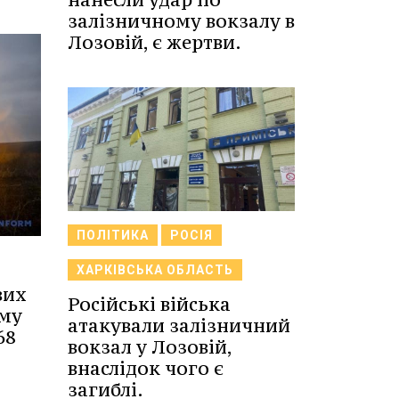
залізничному вокзалу в
Лозовій, є жертви.
ПОЛІТИКА
РОСІЯ
ХАРКІВСЬКА ОБЛАСТЬ
вих
Російські війська
ому
атакували залізничний
68
вокзал у Лозовій,
внаслідок чого є
загиблі.