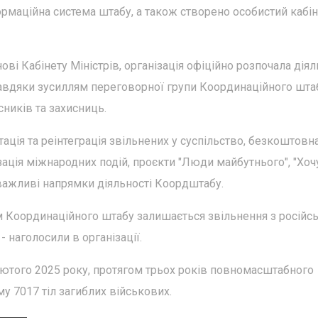
ормаційна система штабу, а також створено особистий кабі
нові Кабінету Міністрів, організація офіційно розпочала діял
завдяки зусиллям переговорної групи Координаційного шта
сників та захисниць.
ація та реінтеграція звільнених у суспільство, безкоштовн
зація міжнародних подій, проєкти "Люди майбутнього", "Хоч
е важливі напрямки діяльності Коордштабу.
 Координаційного штабу залишається звільнення з російсь
 наголосили в організації.
лютого 2025 року, протягом трьох років повномасштабного
у 7017 тіл загиблих військових.