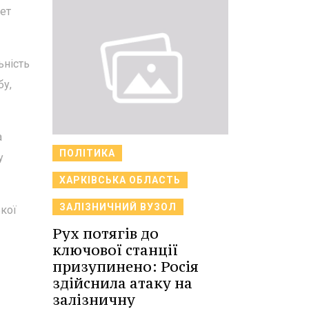
нет
ьність
бу,
а
ПОЛІТИКА
у
ХАРКІВСЬКА ОБЛАСТЬ
ЗАЛІЗНИЧНИЙ ВУЗОЛ
кої
Рух потягів до
ключової станції
призупинено: Росія
здійснила атаку на
залізничну