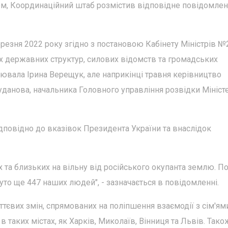
м, Координаційний штаб розмістив відповідне повідомлен
езня 2022 року згідно з постановою Кабінету Міністрів №
их державних структур, силових відомств та громадських
олювала Ірина Верещук, але наприкінці травня керівництво
данова, начальника Головного управління розвідки Мініст
ідповідно до вказівок Президента України та внаслідок
 та близьких на вільну від російського окупанта землю. П
уто ще 447 наших людей", - зазначається в повідомленні.
євих змін, спрямованих на поліпшення взаємодії з сім'ями
в таких містах, як Харків, Миколаїв, Вінниця та Львів. Тако