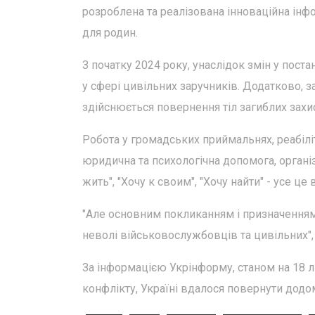
розроблена та реалізована інноваційна інф
для родин.
З початку 2024 року, унаслідок змін у поста
у сфері цивільних заручників. Додатково, 
здійснюється повернення тіл загиблих захи
Робота у громадських приймальнях, реабіліт
юридична та психологічна допомога, органі
жить", "Хочу к своим", "Хочу найти" - усе ц
"Але основним покликанням і призначенням
неволі військовослужбовців та цивільних", -
За інформацією Укрінформу, станом на 18 
конфлікту, Україні вдалося повернути додом