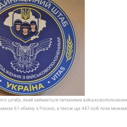
ого штабу, який займається питаннями військовополонених
рамках 61 обміну з Росією, а також ще 447 осіб поза межам