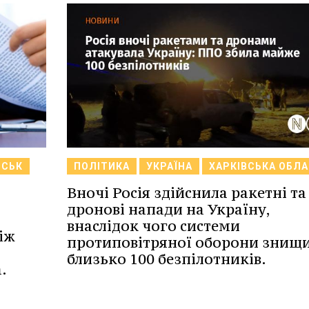
ВСЬК
ПОЛІТИКА
УКРАЇНА
ХАРКІВСЬКА ОБЛ
Вночі Росія здійснила ракетні та
дронові напади на Україну,
внаслідок чого системи
іж
протиповітряної оборони знищ
близько 100 безпілотників.
.