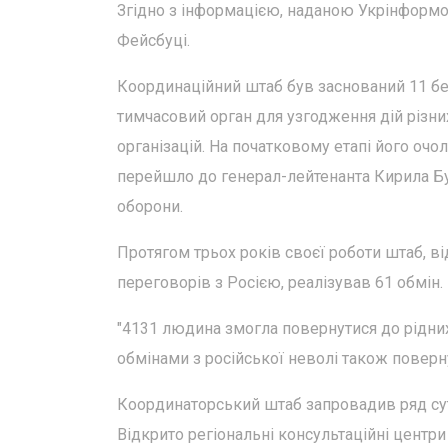
Згідно з інформацією, наданою Укрінформо
Фейсбуці.
Координаційний штаб був заснований 11 бер
тимчасовий орган для узгодження дій різн
організацій. На початковому етапі його оч
перейшло до генерал-лейтенанта Кирила Бу
оборони.
Протягом трьох років своєї роботи штаб, в
переговорів з Росією, реалізував 61 обмін.
"4131 людина змогла повернутися до рідних
обмінами з російської неволі також поверн
Координаторський штаб запровадив ряд сутт
Відкрито регіональні консультаційні центри 