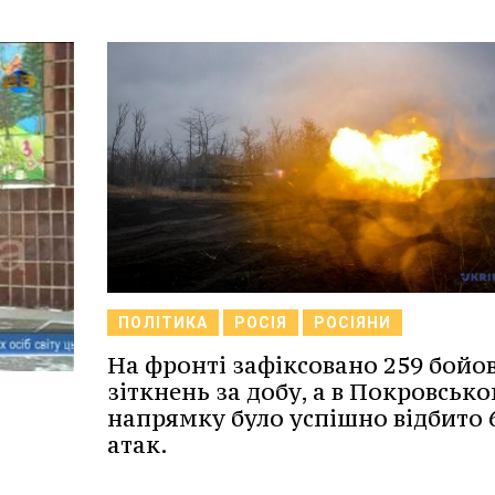
ПОЛІТИКА
РОСІЯ
РОСІЯНИ
На фронті зафіксовано 259 бойо
зіткнень за добу, а в Покровськ
напрямку було успішно відбито 
атак.