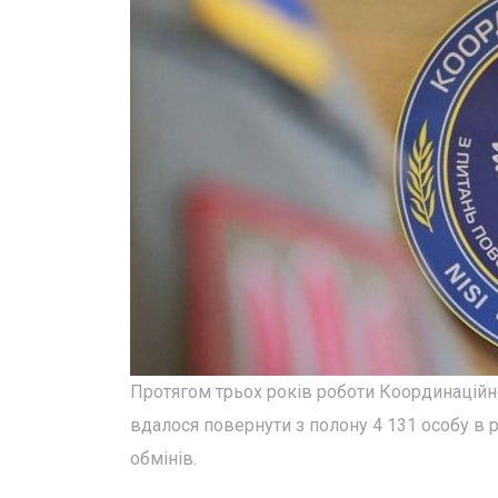
Протягом трьох років роботи Координаційн
вдалося повернути з полону 4 131 особу в 
обмінів.