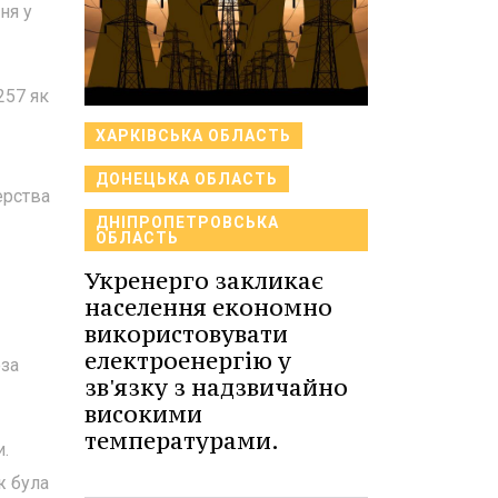
ня у
257 як
ХАРКІВСЬКА ОБЛАСТЬ
ДОНЕЦЬКА ОБЛАСТЬ
ерства
ДНІПРОПЕТРОВСЬКА
ОБЛАСТЬ
Укренерго закликає
населення економно
використовувати
електроенергію у
оза
зв'язку з надзвичайно
високими
температурами.
.
ж була