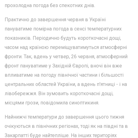
прохолодна погода без спекотних днів.
Практично до завершення червня в Україні
пануватиме помірна погода в сенсі температурних
показників. Періодично будуть короткочасні дощі,
часом над країною переміщуватимуться атмосферні
фронти. Так, вдень у четвер, 26 червня, атмосферний
фронт пануватиме у Західній Європі, вночі він вже
впливатиме на погоду північної частини і більшості
центральних областей України, а вдень п'ятниці - і на
лівобережжя. Він зумовить короткочасні дощі,
місцями грози, повідомила синоптикиня.
Найнижчі температури до завершення цього тижня
очікуються в північних регіонах, тоді як на півдні та в
Закарпатті буде найтепліше. На інших територіях