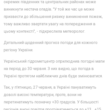
окремих південних та центральних районах може
виникнути нестача опадів. "У той же час це може
призвести до збільшення ризику виникнення пожеж,
тому важливо звертати увагу на попередження в
цьому контексті", - підкреслила метеоролог.
Детальний щоденний прогноз погоди для кожного
регіону України.
Український гідрометцентр оприлюднив погодні мапи
на період до 30 червня. З них видно, що погода в
Україні протягом найближчих днів буде змінюватися.
Так, у п'ятницю, 27 червня, в Україні пануватимуть
доволі високі температури, проте, вони не
перетинатимуть позначку +30 градусів. У більшості
регіонів вночі повітря прогріватиметься до +13... +15