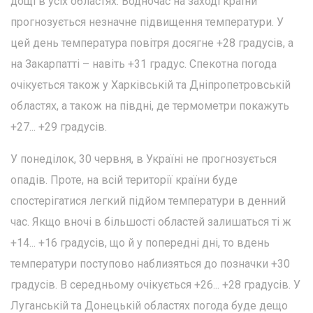
дощі в усіх областях. Водночас на заході країни
прогнозується незначне підвищення температури. У
цей день температура повітря досягне +28 градусів, а
на Закарпатті – навіть +31 градус. Спекотна погода
очікується також у Харківській та Дніпропетровській
областях, а також на півдні, де термометри покажуть
+27... +29 градусів.
У понеділок, 30 червня, в Україні не прогнозується
опадів. Проте, на всій території країни буде
спостерігатися легкий підйом температури в денний
час. Якщо вночі в більшості областей залишаться ті ж
+14... +16 градусів, що й у попередні дні, то вдень
температури поступово наблизяться до позначки +30
градусів. В середньому очікується +26... +28 градусів. У
Луганській та Донецькій областях погода буде дещо