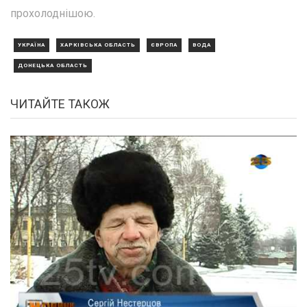
прохолоднішою.
УКРАЇНА
ХАРКІВСЬКА ОБЛАСТЬ
ЄВРОПА
ВОДА
ДОНЕЦЬКА ОБЛАСТЬ
ЧИТАЙТЕ ТАКОЖ