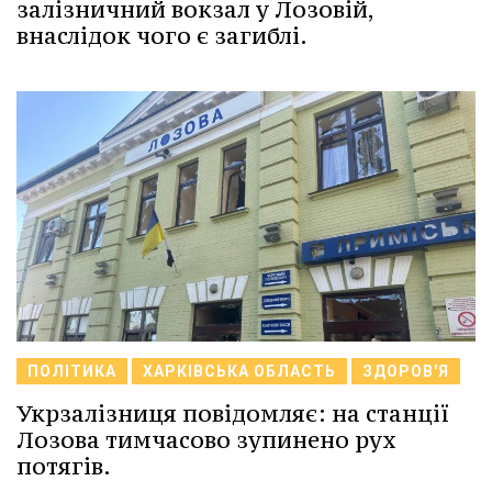
залізничний вокзал у Лозовій,
внаслідок чого є загиблі.
ПОЛІТИКА
ХАРКІВСЬКА ОБЛАСТЬ
ЗДОРОВ'Я
Укрзалізниця повідомляє: на станції
Лозова тимчасово зупинено рух
потягів.