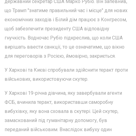
державний секретар США Марко Рубіо. Він запевнив,
що Трамп "знатиме правильний час і місце" для нових
економічних заходів і Білий дім працює з Конгресом,
щоб забезпечити президенту США відповідну
гнучкість. Водночас Рубіо підкреслив, що коли США
вирішать ввести санкції, то це означатиме, що вікно
для переговорів з Росією, ймовірно, закриється.
У Харкові та Києві спробували здійснити теракт проти
військових, використовуючи скутер.
У Харкові 19-річна дівчина, яку завербували агенти
ФСБ, вчинила теракт, використавши саморобну
вибухівку, яку вона сховала в скутері. Цей скутер,
замаскований під гуманітарну допомогу, був
переданий військовим. Внаслідок вибуху один