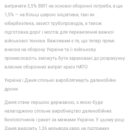
витрачати 3,5% ВВП на основні оборонні потреби, а ще
1,5% — на більш широкі ініціативи, такі як
кібербезпека, захист трубопроводів, а також
підготовка доріг і мостів для перевезення важкої
військової техніки. Важливим є те, що тепер прямі
внески на оборону України та її військову
промисловість зможуть бути зараховані до розрахунку
власних оборонних витрат країн НАТО.
Україна і Данія спільно вироблятимуть далекобійні
дрони
Данія стане першою державою, з якою буде
налагоджено спільне виробництво далекобійних
безпілотників і ракет за межами України. У цьому році
Данія виділить 1,26 мільярда євро на підтримку