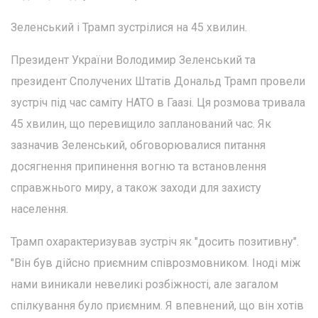
Зеленський і Трамп зустрілися на 45 хвилин.
Президент України Володимир Зеленський та
президент Сполучених Штатів Дональд Трамп провели
зустріч під час саміту НАТО в Гаазі. Ця розмова тривала
45 хвилин, що перевищило запланований час. Як
зазначив Зеленський, обговорювалися питання
досягнення припинення вогню та встановлення
справжнього миру, а також заходи для захисту
населення.
Трамп охарактеризував зустріч як "досить позитивну".
"Він був дійсно приємним співрозмовником. Іноді між
нами виникали невеликі розбіжності, але загалом
спілкування було приємним. Я впевнений, що він хотів