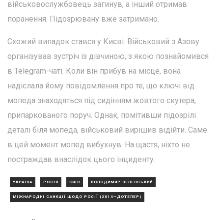
військовослужбовець загинув, а інший отримав
поранення. Підозрювану вже затримано.
Схожий випадок стався у Києві. Військовий з Азову
організував зустріч із дівчиною, з якою познайомився
в Telegram-чаті. Коли він прибув на місце, вона
надіслала йому повідомлення про те, що ключі від
мопеда знаходяться під сидінням жовтого скутера,
припаркованого поруч. Однак, помітивши підозрілі
деталі біля мопеда, військовий вирішив відійти. Саме
в цей момент мопед вибухнув. На щастя, ніхто не
постраждав внаслідок цього інциденту.
УКРАЇНА
РОСІЯ
КИЇВ
ВОЛОДИМИР ЗЕЛЕНСЬКИЙ
МІЖНАРОДНІ САНКЦІЇ ЩОДО РОСІЇ (2014—ДОТЕПЕР)