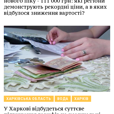
нового піку - 111 000 грн: які регіони
демонструють рекордні ціни, а в яких
відбулося зниження вартості?
ХАРКІВСЬКА ОБЛАСТЬ
ВОДА
ХАРКІВ
У Харкові відбудеться суттєве