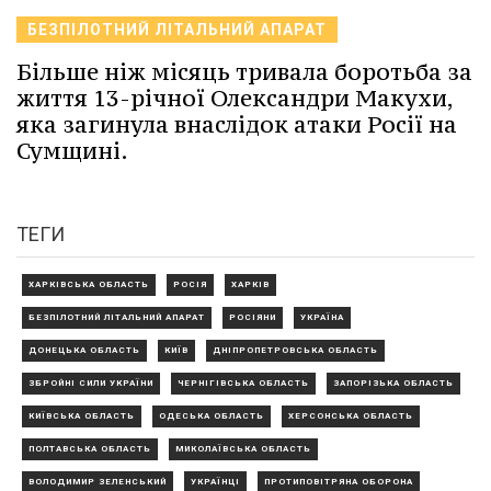
БЕЗПІЛОТНИЙ ЛІТАЛЬНИЙ АПАРАТ
Більше ніж місяць тривала боротьба за
життя 13-річної Олександри Макухи,
яка загинула внаслідок атаки Росії на
Сумщині.
ТЕГИ
ХАРКІВСЬКА ОБЛАСТЬ
РОСІЯ
ХАРКІВ
БЕЗПІЛОТНИЙ ЛІТАЛЬНИЙ АПАРАТ
РОСІЯНИ
УКРАЇНА
ДОНЕЦЬКА ОБЛАСТЬ
КИЇВ
ДНІПРОПЕТРОВСЬКА ОБЛАСТЬ
ЗБРОЙНІ СИЛИ УКРАЇНИ
ЧЕРНІГІВСЬКА ОБЛАСТЬ
ЗАПОРІЗЬКА ОБЛАСТЬ
КИЇВСЬКА ОБЛАСТЬ
ОДЕСЬКА ОБЛАСТЬ
ХЕРСОНСЬКА ОБЛАСТЬ
ПОЛТАВСЬКА ОБЛАСТЬ
МИКОЛАЇВСЬКА ОБЛАСТЬ
ВОЛОДИМИР ЗЕЛЕНСЬКИЙ
УКРАЇНЦІ
ПРОТИПОВІТРЯНА ОБОРОНА