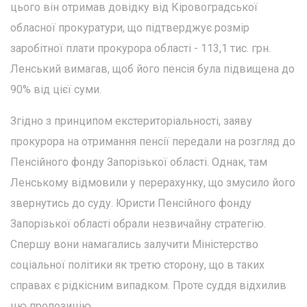
цього він отримав довідку від Кіровоградської
обласної прокуратури, що підтверджує розмір
заробітної плати прокурора області - 113,1 тис. грн.
Ленський вимагав, щоб його пенсія була підвищена до
90% від цієї суми.
Згідно з принципом екстериторіальності, заяву
прокурора на отримання пенсії передали на розгляд до
Пенсійного фонду Запорізької області. Однак, там
Ленському відмовили у перерахунку, що змусило його
звернутись до суду. Юристи Пенсійного фонду
Запорізької області обрали незвичайну стратегію.
Спершу вони намагались залучити Міністерство
соціальної політики як третю сторону, що в таких
справах є рідкісним випадком. Проте суддя відхилив
цю пропозицію.