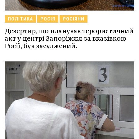
ПОЛІТИКА
РОСІЯ
РОСІЯНИ
Дезертир, що планував терористичний
акт у центрі Запоріжжя за вказівкою
Росії, був засуджений.