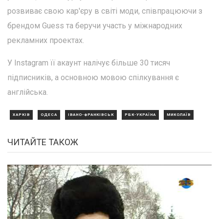
розвиває свою кар'єру в світі моди, співпрацюючи з
брендом Guess та беручи участь у міжнародних
рекламних проектах.
У Instagram її акаунт налічує більше 30 тисяч
підписників, а основною мовою спілкування є
англійська.
ХАРКІВ
ОДЕСА
ІВАНО-ФРАНКІВСЬК
РБК-УКРАЇНА
МИКОЛАЇВ
ЧИТАЙТЕ ТАКОЖ