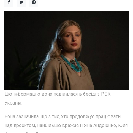
Цю інформацію вона поділилася в бесіді з РБК-
Україна.
Вона зазначила, що з тих, хто продовжує працювати
над проєктом, найбільше вражає її Яна Андрієнко, Юля