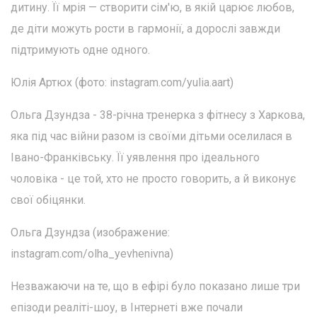
дитину. Її мрія — створити сім'ю, в якій царює любов,
де діти можуть рости в гармонії, а дорослі завжди
підтримують одне одного.
Юлія Артюх (фото: instagram.com/yulia.aart)
Ольга Дзундза - 38-річна тренерка з фітнесу з Харкова,
яка під час війни разом із своїми дітьми оселилася в
Івано-Франківську. Її уявлення про ідеального
чоловіка - це той, хто не просто говорить, а й виконує
свої обіцянки.
Ольга Дзундза (изображение:
instagram.com/olha_yevhenivna)
Незважаючи на те, що в ефірі було показано лише три
епізоди реаліті-шоу, в Інтернеті вже почали