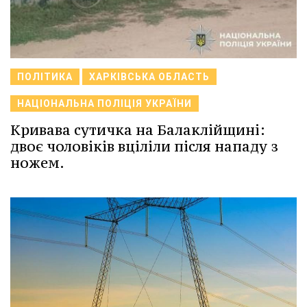
ПОЛІТИКА
ХАРКІВСЬКА ОБЛАСТЬ
НАЦІОНАЛЬНА ПОЛІЦІЯ УКРАЇНИ
Кривава сутичка на Балаклійщині:
двоє чоловіків вціліли після нападу з
ножем.