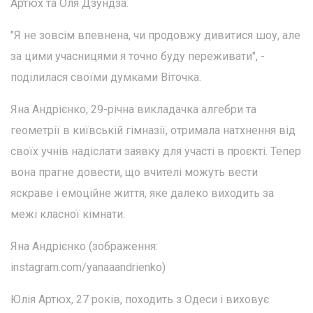
Артюх та Оля Дзундза.
"Я не зовсім впевнена, чи продовжу дивитися шоу, але
за цими учасницями я точно буду переживати", -
поділилася своїми думками Віточка.
Яна Андрієнко, 29-річна викладачка алгебри та
геометрії в київській гімназії, отримала натхнення від
своїх учнів надіслати заявку для участі в проєкті. Тепер
вона прагне довести, що вчителі можуть вести
яскраве і емоційне життя, яке далеко виходить за
межі класної кімнати.
Яна Андрієнко (зображення:
instagram.com/yanaaandrienko)
Юлія Артюх, 27 років, походить з Одеси і виховує