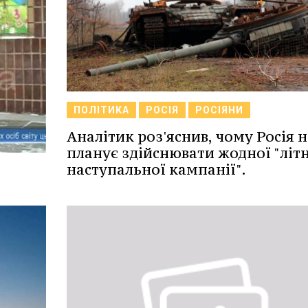
ПОЛІТИКА
РОСІЯ
РОСІЯНИ
Аналітик роз'яснив, чому Росія н
планує здійснювати жодної "літ
наступальної кампанії".