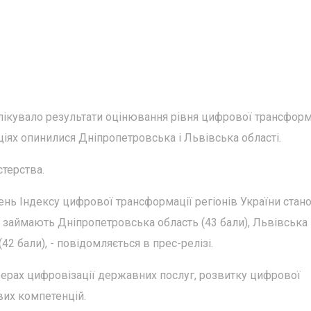
лікувало результати оцінювання рівня цифрової трансформ
ціях опинилися Дніпропетровська і Львівська області.
терства.
ень Індексу цифрової трансформації регіонів України стан
ї займають Дніпропетровська область (43 бали), Львівська
42 бали), - повідомляється в прес-релізі.
ферах цифровізації державних послуг, розвитку цифрової
вих компетенцій.