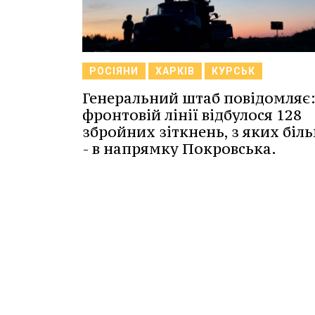
РОСІЯНИ
ХАРКІВ
КУРСЬК
Генеральний штаб повідомляє:
фронтовій лінії відбулося 128
збройних зіткнень, з яких біл
- в напрямку Покровська.