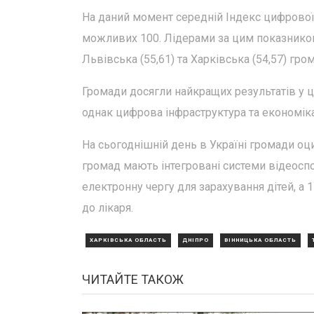
На даний момент середній Індекс цифрової
можливих 100. Лідерами за цим показником є
Львівська (55,61) та Харківська (54,57) гро
Громади досягли найкращих результатів у ц
однак цифрова інфраструктура та економі
На сьогоднішній день в Україні громади оц
громад мають інтегровані системи відеосп
електронну чергу для зарахування дітей, а
до лікаря.
ХАРКІВСЬКА ОБЛАСТЬ
ДНІПРО
ВІННИЦЬКА ОБЛАСТЬ
ЧИТАЙТЕ ТАКОЖ