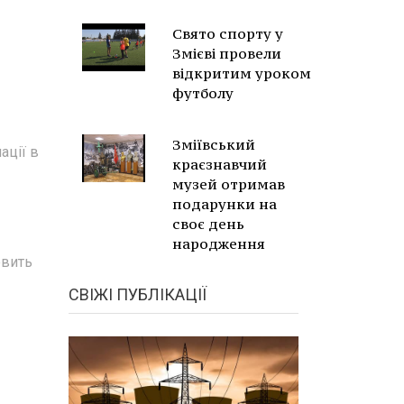
Свято спорту у
Змієві провели
відкритим уроком
футболу
Зміївський
ації в
краєзнавчий
музей отримав
подарунки на
своє день
народження
овить
СВІЖІ ПУБЛІКАЦІЇ