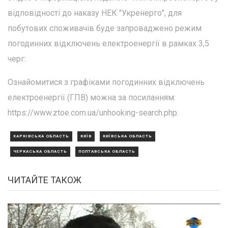
відповідності до наказу НЕК "Укренерго", для
побутових споживачів буде запроваджено режим
погодинних відключень електроенергії в рамках 3,5
черг:
Ознайомитися з графіками погодинних відключень
електроенергії (ГПВ) можна за посиланням:
https://www.ztoe.com.ua/unhooking-search.php.
ХАРКІВСЬКА ОБЛАСТЬ
КИЇВ
КИЇВСЬКА ОБЛАСТЬ
ЧЕРКАСЬКА ОБЛАСТЬ
ПОЛТАВСЬКА ОБЛАСТЬ
ЧИТАЙТЕ ТАКОЖ