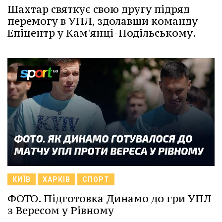
Шахтар святкує свою другу підряд
перемогу в УПЛ, здолавши команду
Епіцентр у Кам'янці-Подільському.
КИЇВ
ХАРКІВ
СПОРТ
ФОТО. Підготовка Динамо до гри УПЛ
з Вересом у Рівному