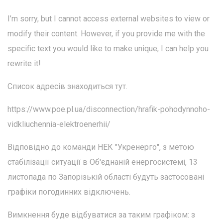
I’m sorry, but I cannot access external websites to view or
modify their content. However, if you provide me with the
specific text you would like to make unique, I can help you
rewrite it!
Список адресів знаходиться тут.
https://www.poe.pl.ua/disconnection/hrafik-pohodynnoho-
vidkliuchennia-elektroenerhii/
Відповідно до команди НЕК "Укренерго", з метою
стабілізації ситуації в Об'єднаній енергосистемі, 13
листопада по Запорізькій області будуть застосовані
графіки погодинних відключень.
Вимкнення буде відбуватися за таким графіком: з