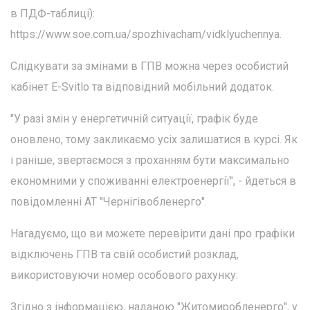
в ПДФ-таблиці):
https://www.soe.com.ua/spozhivacham/vidklyuchennya.
Слідкувати за змінами в ГПВ можна через особистий
кабінет E-Svitlo та відповідний мобільний додаток.
"У разі змін у енергетичній ситуації, графік буде
оновлено, тому закликаємо усіх залишатися в курсі. Як
і раніше, звертаємося з проханням бути максимально
економними у споживанні електроенергії", - йдеться в
повідомленні АТ "Чернігівобленерго".
Нагадуємо, що ви можете перевірити дані про графіки
відключень ГПВ та свій особистий розклад,
використовуючи номер особового рахунку:
Згідно з інформацією, наданою "Житомиробленерго", у