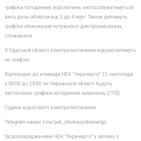
графіки погодинних відключень застосовуватимуться
весь день обсягом від 2 до 4 черг. Також діятимуть
графіки обмеження потужності для промислових
споживачів.
У Одеській області електропостачання відключатимуть
по графіку.
Відповідно до команди НЕК "Укренерго" 13 листопада
з 00:00 до 24:00 по Черкаській області будуть
застосовані графіки погодинних вимкнень (ГПВ).
Години відсутності електропостачання:
Telegram-канал: t.me/pat_cherkasyoblenergo
За розпорядженням НЕК "Укренерго" у зв’язку з