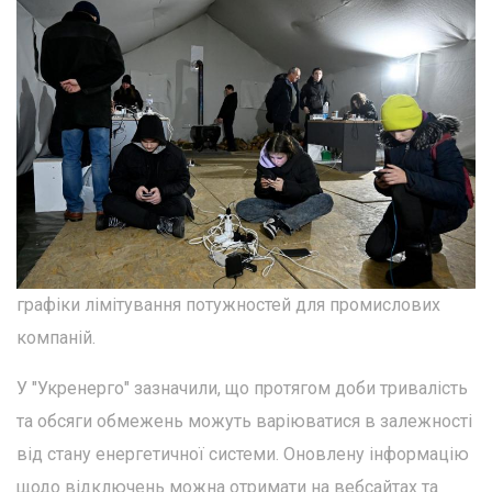
графіки лімітування потужностей для промислових
компаній.
У "Укренерго" зазначили, що протягом доби тривалість
та обсяги обмежень можуть варіюватися в залежності
від стану енергетичної системи. Оновлену інформацію
щодо відключень можна отримати на вебсайтах та