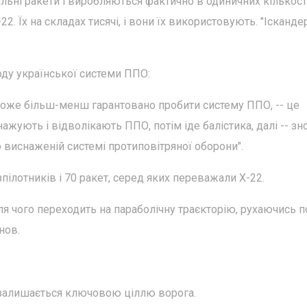
альні ракети і виробляються фактично в одиничних кількостя
22. Їх на складах тисячі, і вони їх використовують. "Ісканде
оду української системи ППО:
 може більш-менш гарантовано пробити систему ППО, -- це
ажують і відволікають ППО, потім іде балістика, далі -- зн
по виснаженій системі протиповітряної оборони".
пілотників і 70 ракет, серед яких переважали Х-22.
ісля чого переходить на параболічну траєкторію, рухаючись п
нов.
 залишається ключовою ціллю ворога.