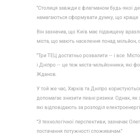
"Столиця завжди є флагманом будь-якої де
намагаються сформувати думку, що краще по
Він зазначив, що Київ має підвищену вразл
міста, що мають населення понад мільйон, 
"Три ТЕЦ достатньо розвалити -- і все. Міст
і Дніпро -- це теж міста-мільйонники, які ф
Жданов.
У той же час, Харків та Дніпро користують
допомагає знизити певні ризики. Однак, як з
які відповідають за розподіл електроенергі
"З технологічної перспективи, зазначає О
постачання потужності споживачам."