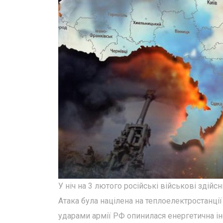
У ніч на 3 лютого російські військові здій
Атака була націлена на теплоелектростанції
ударами армії РФ опинилася енергетична інф