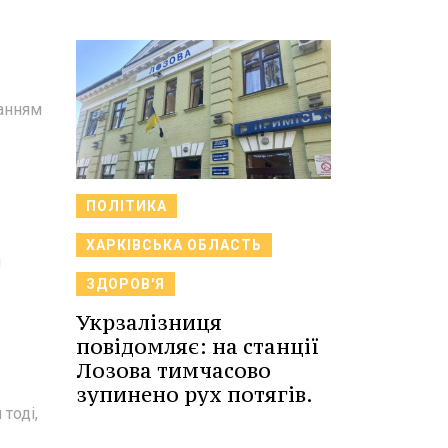
санням
ПОЛІТИКА
ХАРКІВСЬКА ОБЛАСТЬ
я
ЗДОРОВ'Я
Укрзалізниця
повідомляє: на станції
Лозова тимчасово
зупинено рух потягів.
тоді,