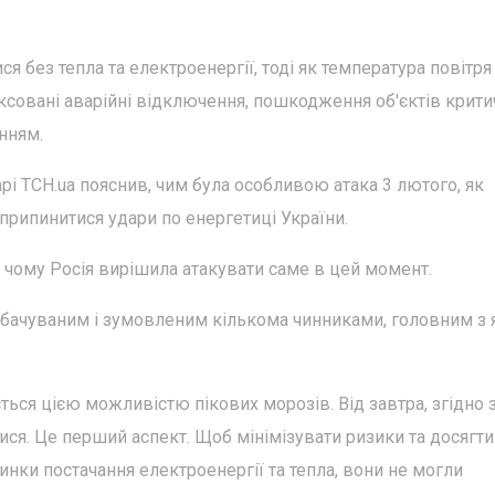
я без тепла та електроенергії, тоді як температура повітря
фіксовані аварійні відключення, пошкодження об'єктів крити
нням.
і ТСН.ua пояснив, чим була особливою атака 3 лютого, як
 припинитися удари по енергетиці України.
, чому Росія вирішила атакувати саме в цей момент.
бачуваним і зумовленим кількома чинниками, головним з 
ься цією можливістю пікових морозів. Від завтра, згідно 
ся. Це перший аспект. Щоб мінімізувати ризики та досягти
инки постачання електроенергії та тепла, вони не могли