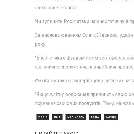
наголосив експерт.
Чи зупинить Росія атаки на енергетичну інф
За висловлюванням Олега Жданова, удари п
року.
"Енергетика є фундаментом усіх сферах житт
залізничне сполучення, ні виробничі процеси,
Фахівець також застеріг щодо суттєвих загро
"Якщо влітку водоканал припинить свою роб
псування харчових продуктів. Тому, на жаль
РОСІЯ
КИЇВ
МАРІУПОЛЬ
ВОДА
ХАРКІВ
ЧИТАЙТЕ ТАКОЖ