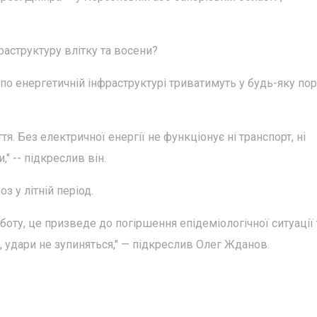
раструктуру влітку та восени?
о енергетичній інфраструктурі триватимуть у будь-яку пор
я. Без електричної енергії не функціонує ні транспорт, ні
" -- підкреслив він.
з у літній період.
оту, це призведе до погіршення епідеміологічної ситуації 
, удари не зупиняться," — підкреслив Олег Жданов.