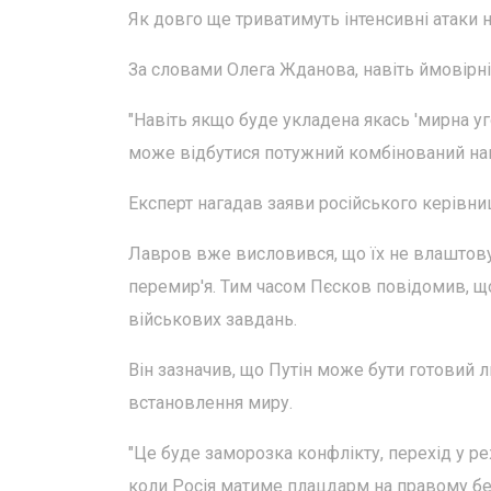
Як довго ще триватимуть інтенсивні атаки 
За словами Олега Жданова, навіть ймовірні
"Навіть якщо буде укладена якась 'мирна уг
може відбутися потужний комбінований напа
Експерт нагадав заяви російського керівни
Лавров вже висловився, що їх не влаштовую
перемир'я. Тим часом Пєсков повідомив, щ
військових завдань.
Він зазначив, що Путін може бути готовий 
встановлення миру.
"Це буде заморозка конфлікту, перехід у реж
коли Росія матиме плацдарм на правому берез