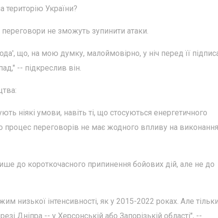
на територію України?
 переговори не зможуть зупинити атаки.
ода', що, на мою думку, малоймовірно, у ніч перед її підпи
д," -- підкреслив він.
цтва:
ть ніякі умови, навіть ті, що стосуються енергетичного
о процес переговорів не має жодного впливу на виконанн
лише до короткочасного припинення бойових дій, але не до
им низької інтенсивності, як у 2015-2022 роках. Але тільки 
і Дніпра -- у Херсонській або Запорізькій області", --