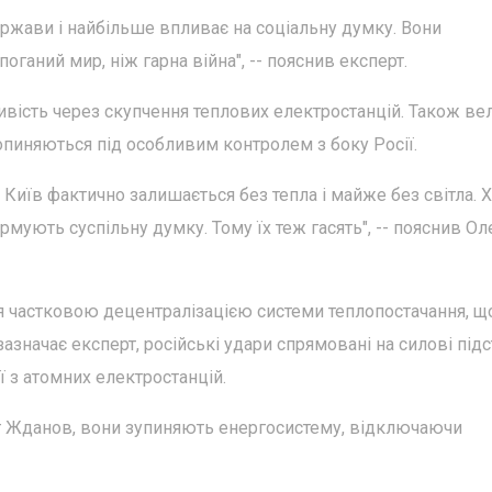
ржави і найбільше впливає на соціальну думку. Вони
ганий мир, ніж гарна війна", -- пояснив експерт.
ивість через скупчення теплових електростанцій. Також ве
опиняються під особливим контролем з боку Росії.
о Київ фактично залишається без тепла і майже без світла. 
ормують суспільну думку. Тому їх теж гасять", -- пояснив Ол
ся частковою децентралізацією системи теплопостачання, щ
азначає експерт, російські удари спрямовані на силові підст
ї з атомних електростанцій.
лег Жданов, вони зупиняють енергосистему, відключаючи