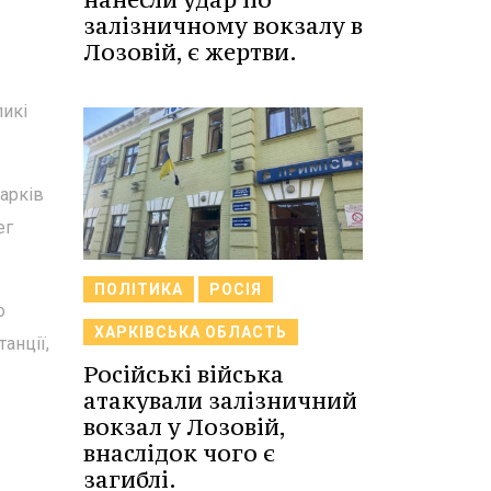
залізничному вокзалу в
Лозовій, є жертви.
ликі
Харків
ег
ПОЛІТИКА
РОСІЯ
о
ХАРКІВСЬКА ОБЛАСТЬ
анції,
Російські війська
атакували залізничний
вокзал у Лозовій,
внаслідок чого є
загиблі.