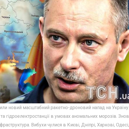
снили новий масштабний ракетно-дроновий напад на Україну
 та гідроелектростанції в умовах аномальних морозів. Знов
раструктура. Вибухи чулися в Києві, Дніпрі, Харкові, Одесі,