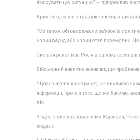
ігнорувати цю ситуацію," -- підкреслив експ
Крім того, за його твердженнями, в цій атац
"Ми також обговорювали зв'язок із політич
новий раунд або новий етап перемовин. Це
Скільки ракет має Росія в своєму арсеналі 
Військовий аналітик зазначає, що проблема 
"Щодо накопичення ракет, це викликає чима
інформації, проте з того, що ми бачимо, во
він.
Згідно з висловлюваннями Жданова, Росія ви
моделі.