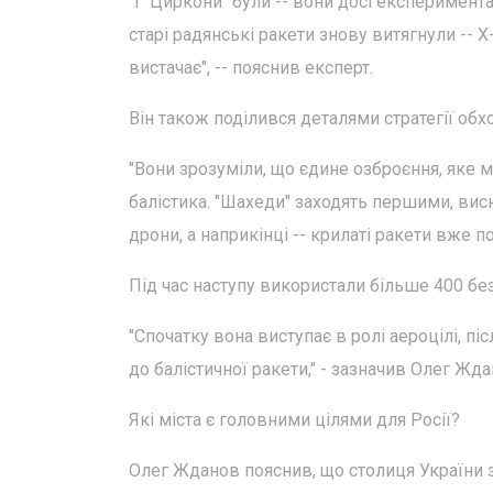
"І "Циркони" були -- вони досі експеримент
старі радянські ракети знову витягнули -- Х-
вистачає", -- пояснив експерт.
Він також поділився деталями стратегії обх
"Вони зрозуміли, що єдине озброєння, яке
балістика. "Шахеди" заходять першими, висн
дрони, а наприкінці -- крилаті ракети вже 
Під час наступу використали більше 400 без
"Спочатку вона виступає в ролі аероцілі, п
до балістичної ракети," - зазначив Олег Жда
Які міста є головними цілями для Росії?
Олег Жданов пояснив, що столиця України