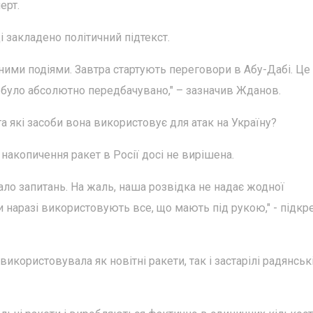
ерт.
і закладено політичний підтекст.
ними подіями. Завтра стартують переговори в Абу-Дабі. Це
 було абсолютно передбачувано," – зазначив Жданов.
та які засоби вона використовує для атак на Україну?
накопичення ракет в Росії досі не вирішена.
ло запитань. На жаль, наша розвідка не надає жодної
ни наразі використовують все, що мають під рукою," - підк
користовувала як новітні ракети, так і застарілі радянськ