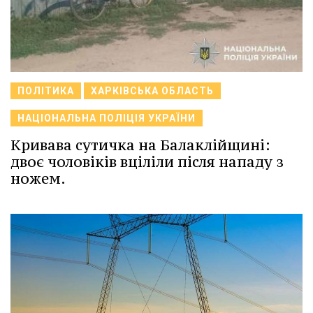
ПОЛІТИКА
ХАРКІВСЬКА ОБЛАСТЬ
НАЦІОНАЛЬНА ПОЛІЦІЯ УКРАЇНИ
Кривава сутичка на Балаклійщині:
двоє чоловіків вціліли після нападу з
ножем.