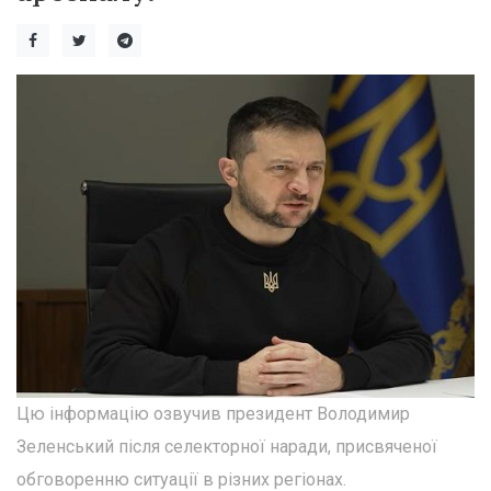
Цю інформацію озвучив президент Володимир
Зеленський після селекторної наради, присвяченої
обговоренню ситуації в різних регіонах.