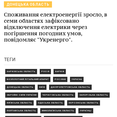
ДОНЕЦЬКА ОБЛАСТЬ
Споживання електроенергії зросло, в
семи областях зафіксовано
відключення електрики через
погіршення погодних умов,
повідомляє "Укренерго".
ТЕГИ
ХАРКІВСЬКА ОБЛАСТЬ
РОСІЯ
ХАРКІВ
БЕЗПІЛОТНИЙ ЛІТАЛЬНИЙ АПАРАТ
РОСІЯНИ
УКРАЇНА
ДОНЕЦЬКА ОБЛАСТЬ
КИЇВ
ДНІПРОПЕТРОВСЬКА ОБЛАСТЬ
ЗБРОЙНІ СИЛИ УКРАЇНИ
ЧЕРНІГІВСЬКА ОБЛАСТЬ
ЗАПОРІЗЬКА ОБЛАСТЬ
КИЇВСЬКА ОБЛАСТЬ
ОДЕСЬКА ОБЛАСТЬ
ХЕРСОНСЬКА ОБЛАСТЬ
ПОЛТАВСЬКА ОБЛАСТЬ
МИКОЛАЇВСЬКА ОБЛАСТЬ
УКРАЇНЦІ