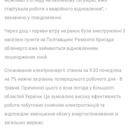
можливо з огляду на безпекову ситуацію, вже
стартували роботи з аварійного відновлення", -
зазначено у повідомленні.
Через дощ і пориви вітру на ранок були знеструмлені 3
населені пункти на Полтавщині. Ремонтні бригади
обленерго вже займаються відновленням
пошкоджених ліній.
Споживання електроенергії станом на 9:30 понеділка
на 7% нижче за рівень попереднього робочого дня - 8
травня. Причиною цього є ясна погода у більшості
областей України. Це зумовлює високу ефективність
роботи побутових сонячних електростанцій та
відповідне зменшення обсягу енергоспоживання із
загальної мережі.