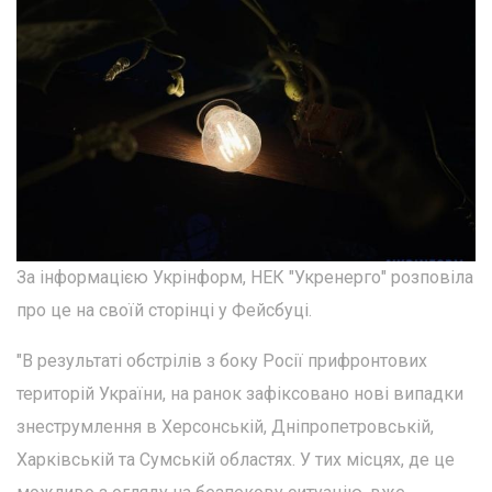
За інформацією Укрінформ, НЕК "Укренерго" розповіла
про це на своїй сторінці у Фейсбуці.
"В результаті обстрілів з боку Росії прифронтових
територій України, на ранок зафіксовано нові випадки
знеструмлення в Херсонській, Дніпропетровській,
Харківській та Сумській областях. У тих місцях, де це