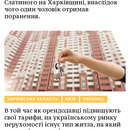
Слатиного на Харківщині, внаслідок
чого один чоловік отримав
поранення.
ХАРКІВСЬКА ОБЛАСТЬ
КИЇВ
УКРАЇНЦІ
В той час як орендодавці підвищують
свої тарифи, на українському ринку
нерухомості існує тип житла, на який