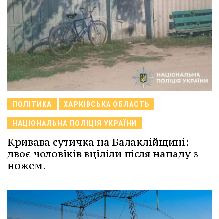
ПОЛІТИКА
ХАРКІВСЬКА ОБЛАСТЬ
НАЦІОНАЛЬНА ПОЛІЦІЯ УКРАЇНИ
Кривава сутичка на Балаклійщині:
двоє чоловіків вціліли після нападу з
ножем.