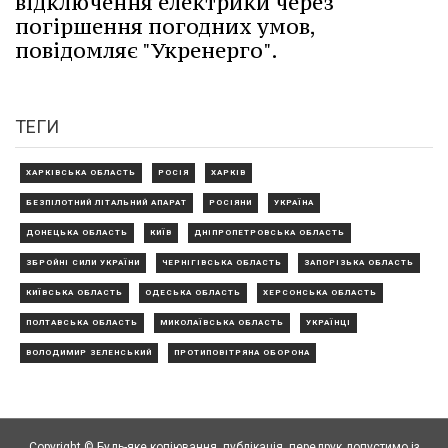
відключення електрики через
погіршення погодних умов,
повідомляє "Укренерго".
ТЕГИ
ХАРКІВСЬКА ОБЛАСТЬ
РОСІЯ
ХАРКІВ
БЕЗПІЛОТНИЙ ЛІТАЛЬНИЙ АПАРАТ
РОСІЯНИ
УКРАЇНА
ДОНЕЦЬКА ОБЛАСТЬ
КИЇВ
ДНІПРОПЕТРОВСЬКА ОБЛАСТЬ
ЗБРОЙНІ СИЛИ УКРАЇНИ
ЧЕРНІГІВСЬКА ОБЛАСТЬ
ЗАПОРІЗЬКА ОБЛАСТЬ
КИЇВСЬКА ОБЛАСТЬ
ОДЕСЬКА ОБЛАСТЬ
ХЕРСОНСЬКА ОБЛАСТЬ
ПОЛТАВСЬКА ОБЛАСТЬ
МИКОЛАЇВСЬКА ОБЛАСТЬ
УКРАЇНЦІ
ВОЛОДИМИР ЗЕЛЕНСЬКИЙ
ПРОТИПОВІТРЯНА ОБОРОНА
Copyright © Будь-яке копiювання, публiкацiя, передрук допустимо із