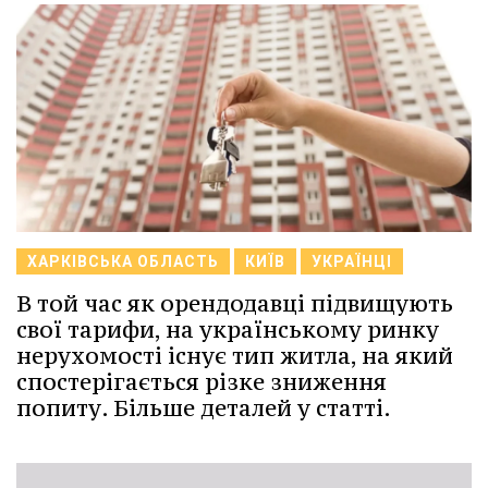
ХАРКІВСЬКА ОБЛАСТЬ
КИЇВ
УКРАЇНЦІ
В той час як орендодавці підвищують
свої тарифи, на українському ринку
нерухомості існує тип житла, на який
спостерігається різке зниження
попиту. Більше деталей у статті.