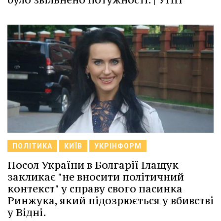
ПОЛІТИКА
КИЇВ
УКРІНФОРМ
Посол України в Болгарії Ілащук
закликає "не вносити політичний
контекст" у справу свого пасинка
Ринжука, який підозрюється у вбивстві
у Відні.