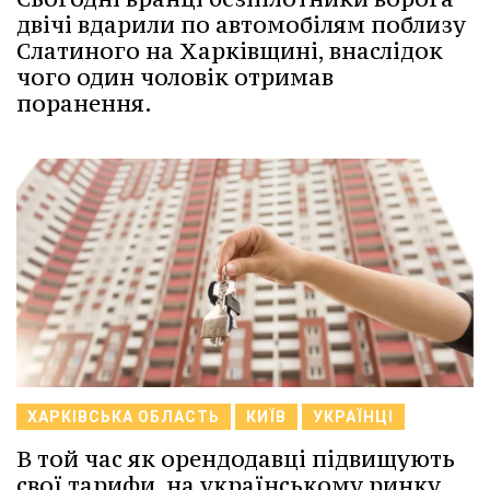
двічі вдарили по автомобілям поблизу
Слатиного на Харківщині, внаслідок
чого один чоловік отримав
поранення.
ХАРКІВСЬКА ОБЛАСТЬ
КИЇВ
УКРАЇНЦІ
В той час як орендодавці підвищують
свої тарифи, на українському ринку