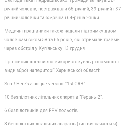
Благодатівка Кіндрашівської громади загинув 22-
річний чоловік, постраждали 66-річний, 39-річний і 37-
річний чоловіки та 65-річна і 64-річна жінки.
Медичні працівники також надали підтримку двом
чоловікам віком 58 та 66 років, які отримали травми
через обстріл у Куп'янську 13 грудня.
Противник інтенсивно використовував різноманітні
види зброї на території Харківської області:
Sure! Here’s a unique version: "1st CAB."
10 безпілотних літальних апаратів "Герань-2".
6 безпілотників для FPV польотів.
8 безпілотних літальних апаратів (тип визначається).