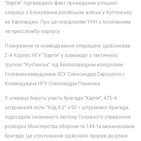
"Хартія" підтвердило факт проведення успішної
операції з блокування російських військ у Куп'янську
на Харківщині. Про це повідомляє УНН з посиланням
на пресслужбу корпусу.
Планування та командування операцією здійснював
2-й Корпус НГУ "Хартія" у взаємодії з тактичною
групою "Куп'янськ" під безпосереднім контролем
Головнокомандувача ЗСУ Олександра Сирського і
Командувача НГУ Олександра Півненка.
У операції беруть участь бригада "Хартія", 475-й
штурмовий полк "Код 9.2" з 92-ї штурмової бригади,
підрозділи Іноземного легіону Головного управління
розвідки Міністерства оборони та 144-та механізована
бригада. Це угруповання здійснило прорив до річки