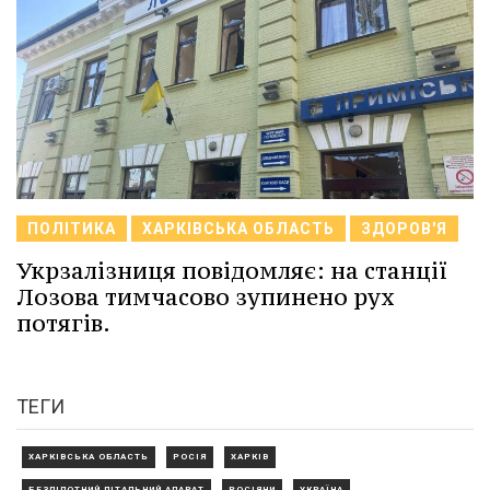
ПОЛІТИКА
ХАРКІВСЬКА ОБЛАСТЬ
ЗДОРОВ'Я
Укрзалізниця повідомляє: на станції
Лозова тимчасово зупинено рух
потягів.
ТЕГИ
ХАРКІВСЬКА ОБЛАСТЬ
РОСІЯ
ХАРКІВ
БЕЗПІЛОТНИЙ ЛІТАЛЬНИЙ АПАРАТ
РОСІЯНИ
УКРАЇНА