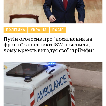
ПОЛІТИКА
УКРАЇНА
РОСІЯ
Путін оголосив про "досягнення на
фронті": аналітики ISW пояснили,
чому Кремль вигадує свої "тріїмфи"