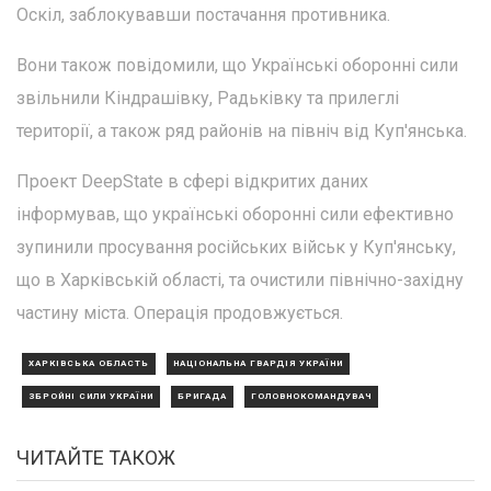
Оскіл, заблокувавши постачання противника.
Вони також повідомили, що Українські оборонні сили
звільнили Кіндрашівку, Радьківку та прилеглі
території, а також ряд районів на північ від Куп'янська.
Проект DeepState в сфері відкритих даних
інформував, що українські оборонні сили ефективно
зупинили просування російських військ у Куп'янську,
що в Харківській області, та очистили північно-західну
частину міста. Операція продовжується.
ХАРКІВСЬКА ОБЛАСТЬ
НАЦІОНАЛЬНА ГВАРДІЯ УКРАЇНИ
ЗБРОЙНІ СИЛИ УКРАЇНИ
БРИГАДА
ГОЛОВНОКОМАНДУВАЧ
ЧИТАЙТЕ ТАКОЖ