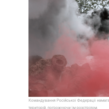
Командування Російської Федерації намага
територій, погрожуючи їм розстрілом.