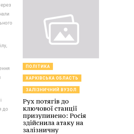
Через
нали
льного
ілу,
ПОЛІТИКА
рення
й
ХАРКІВСЬКА ОБЛАСТЬ
ЗАЛІЗНИЧНИЙ ВУЗОЛ
Рух потягів до
і
ключової станції
я до
призупинено: Росія
здійснила атаку на
залізничну