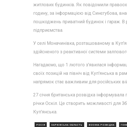
житлових будинків. Як повідомили правоох
годину, за інформацією від Синєгубова, вна
пошкоджень приватний будинок і гараж. В 
підприємства.
У селі Моначинівка, розташованому в Куп'я
здійсненого з реактивної системи залповог
Нагадаємо, що 1 лютого з'явилася інформац
своїх позицій на північ від Куп'янська в ра
напрямок стає важливим для російських ві
27 січня британська розвідка інформувала 
річки Оскіл. Це створить можливості для З
Куп'янська.
РОСІЯ
ХАРКІВСЬКА ОБЛАСТЬ
ВОЄННА РОЗВІДКА
ГЕН