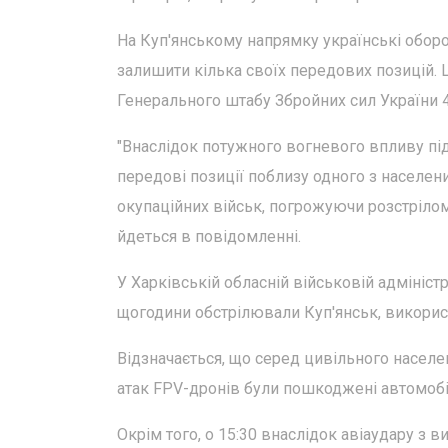
На Куп'янському напрямку українські оборо
залишити кілька своїх передових позицій
Генерального штабу Збройних сил України 
"Внаслідок потужного вогневого впливу пі
передові позиції поблизу одного з населен
окупаційних військ, погрожуючи розстрілом,
йдеться в повідомленні.
У Харківській обласній військовій адмініст
щогодини обстрілювали Куп'янськ, використ
Відзначається, що серед цивільного населе
атак FPV-дронів були пошкоджені автомобіл
Окрім того, о 15:30 внаслідок авіаудару 