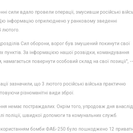
нні сили вдало провели операції, змусивши російські війс
. Цю інформацію оприлюднено у ранковому зведенні
4 лютого.
дрозділів Сил оборони, ворог був змушений покинути свої
их пунктів. За інформацією нашої розвідки, командування
 намагається повернути особовий склад на свої позиції", -
рації зазначили, що 3 лютого російські війська практично
овуючи різноманітні види зброї.
ння немає постраждалих. Окрім того, упродовж дня внаслі
і поліції, швидкої допомоги та комунальних служб.
з використанням бомби ФАБ-250 було пошкоджено 12 приват