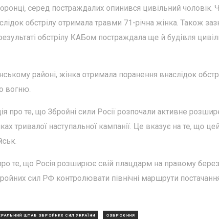
оронці, серед постраждалих опинився цивільний чоловік. 
слідок обстрілу отримала травми 71-річна жінка. Також заз
результаті обстрілу КАБом постраждала ще й будівля циві
нському районі, жінка отримала поранення внаслідок обстр
о вогню.
ія про те, що Збройні сили Росії розпочали активне розши
мках тривалої наступальної кампанії. Це вказує на те, що це
йськ.
про те, що Росія розширює свій плацдарм на правому берез
бройних сил РФ контролювати північні маршрути постачанн
ЕРАЛЬНИЙ ШТАБ ЗБРОЙНИХ СИЛ УКРАЇНИ
ОЗБРОЄННЯ