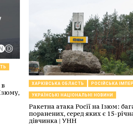
СТЬ
ХАРКІВСЬКА ОБЛАСТЬ
РОСІЙСЬКА ІМПЕР
 в
Ізюму,
УКРАЇНСЬКІ НАЦІОНАЛЬНІ НОВИНИ
Ракетна атака Росії на Ізюм: баг
поранених, серед яких є 15-річн
дівчинка | УНН