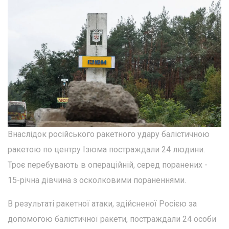
Внаслідок російського ракетного удару балістичною
ракетою по центру Ізюма постраждали 24 людини.
Троє перебувають в операційній, серед поранених -
15-річна дівчина з осколковими пораненнями.
В результаті ракетної атаки, здійсненої Росією за
допомогою балістичної ракети, постраждали 24 особи