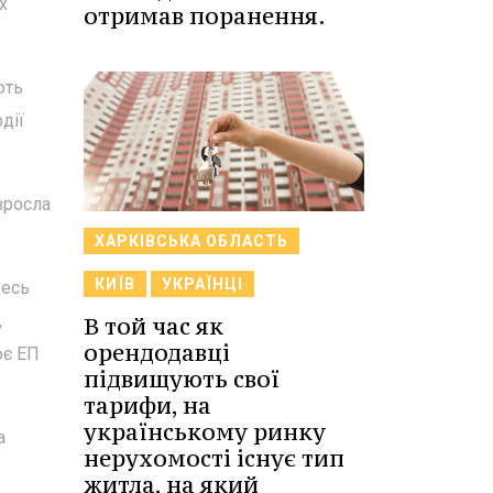
х
отримав поранення.
ють
дії
зросла
ХАРКІВСЬКА ОБЛАСТЬ
КИЇВ
УКРАЇНЦІ
десь
,
В той час як
орендодавці
ює ЕП
підвищують свої
тарифи, на
українському ринку
а
нерухомості існує тип
житла, на який