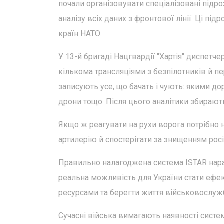
почали організовувати спеціалізовані підро
аналізу всіх даних з фронтової лінії. Ці пі
країн НАТО.
У 13-й бригаді Нацгвардії "Хартія" диспетч
кількома трансляціями з безпілотників й п
записують усе, що бачать і чують: якими дор
дрони тощо. Після цього аналітики збирають
Якщо ж реагувати на рухи ворога потрібно н
артилерію й спостерігати за знищенням росі
Правильно налагоджена система ISTAR нараз
реальна можливість для України стати еф
ресурсами та берегти життя військовослуж
Сучасні війська вимагають наявності систем