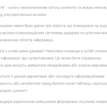
тя" - коли у нескінченному потоці контенту та новин немо
 спостерігається на війні.
ощами через брак даних про ворога, що знаходився на відс
 сучасним комунікаційним системам, радарам та супутников
еличезних обсягів інформації.
ися з усіма цими даними? Невелика команда в штабі повин
и інформації про супротивника. Це може бути справжнім
ані дані можуть виявитися ненадійними або зовсім марними
аються з двома варіантами: або оволодіти інформаційними
ість, або загубитися серед безлічі excel-таблиць, скріншо
жодної цінності.
мандири українських військових формувань на різних напр