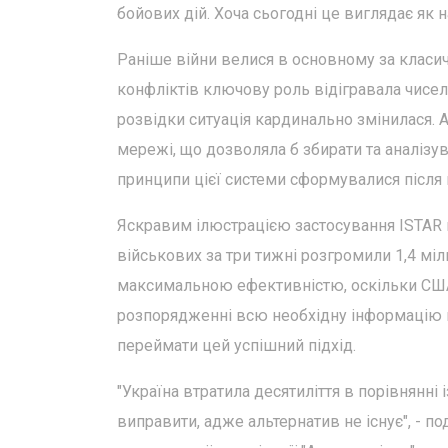
бойових дій. Хоча сьогодні це виглядає як 
Раніше війни велися в основному за класичн
конфліктів ключову роль відігравала чисель
розвідки ситуація кардинально змінилася. 
мережі, що дозволяла б збирати та аналізува
принципи цієї системи сформувалися після
Яскравим ілюстрацією застосування ISTAR 
військових за три тижні розгромили 1,4 міл
максимальною ефективністю, оскільки США
розпорядженні всю необхідну інформацію п
переймати цей успішний підхід.
"Україна втратила десятиліття в порівнянні 
виправити, адже альтернатив не існує", - по