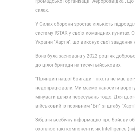
громадської організації "Аеророзвідка", щ
силах.
У Силах оборони зростає кількість підрозді
систему ISTAR у своїх командних пунктах. О
України "Хартія", що виконує свої завдання
Вона була заснована у 2022 році як добров
до цілої бригади на тисячі військових.
"Принцип нашої бригади - піхота не має всту
недопрацювали. Ми маємо наносити ворогу 
мінувати шляхи пересувань тощо. Для цього
військовий із позивним "Біт" зі штабу "Хартії
Зібрати всебічну інформацію про бойову об
охоплює такі компоненти, як Intelligence (інф