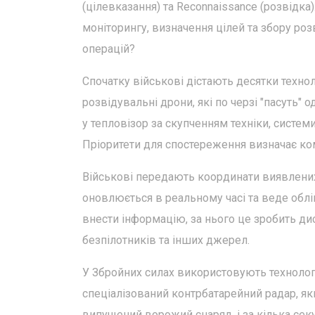
(цілевказання) та Reconnaissance (розвідка)
моніторингу, визначення цілей та збору роз
операцій?
Спочатку військові дістають десятки технол
розвідувальні дрони, які по черзі "пасуть" 
у тепловізор за скупченням техніки, систем
Пріоритети для спостереження визначає ко
Військові передають координати виявлених
оновлюється в реальному часі та веде обл
внести інформацію, за нього це зробить дис
безпілотників та інших джерел.
У Збройних силах використовують технологі
спеціалізований контрбатарейний радар, я
випущений ворожий снаряд, і за кілька секу