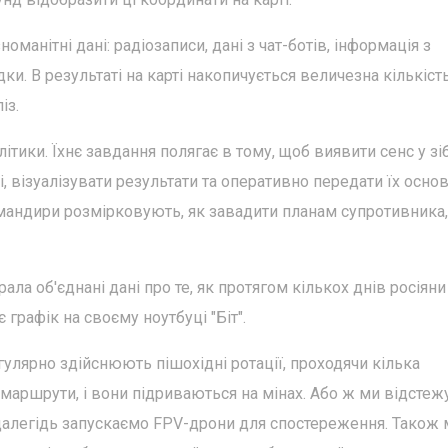
оманітні дані: радіозаписи, дані з чат-ботів, інформація з
ки. В результаті на карті накопичується величезна кількіст
із.
ітики. Їхнє завдання полягає в тому, щоб виявити сенс у зі
, візуалізувати результати та оперативно передати їх осно
омандири розмірковують, як завадити планам супротивника,
ла об'єднані дані про те, як протягом кількох днів росіяни
графік на своєму ноутбуці "Біт".
егулярно здійснюють пішохідні ротації, проходячи кілька
 маршрути, і вони підриваються на мінах. Або ж ми відстеж
заздалегідь запускаємо FPV-дрони для спостереження. Також