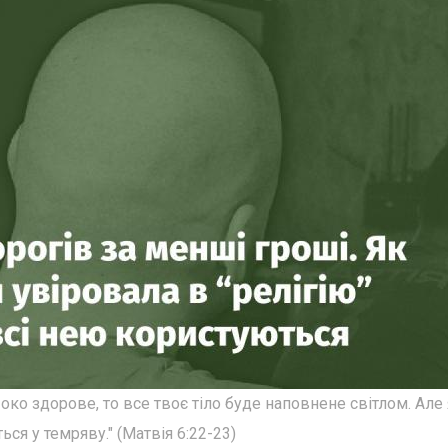
 око здорове, то все твоє тіло буде наповнене світлом. Але
ься у темряву." (Матвія 6:22-23)