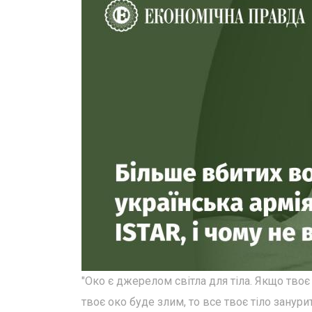
"Око є джерелом світла для тіла. Якщо твоє
твоє око буде злим, то все твоє тіло занурит