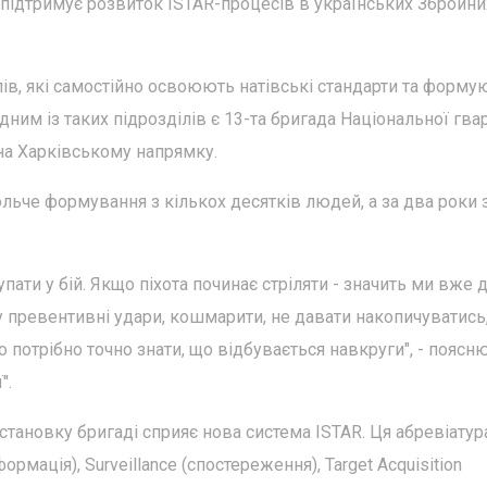
о підтримує розвиток ISTAR-процесів в українських Збройни
лів, які самостійно освоюють натівські стандарти та форму
дним із таких підрозділів є 13-та бригада Національної гвар
 на Харківському напрямку.
ольче формування з кількох десятків людей, а за два роки 
пати у бій. Якщо піхота починає стріляти - значить ми вже 
превентивні удари, кошмарити, не давати накопичуватись
 потрібно точно знати, що відбувається навкруги", - поясн
".
становку бригаді сприяє нова система ISTAR. Ця абревіатур
ормація), Surveillance (спостереження), Target Acquisition