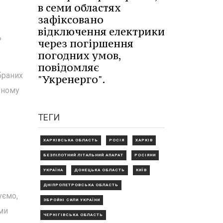
в семи областях
зафіксовано
відключення електрики
ь
через погіршення
погодних умов,
повідомляє
браних
"Укренерго".
вному
ТЕГИ
ХАРКІВСЬКА ОБЛАСТЬ
РОСІЯ
ХАРКІВ
БЕЗПІЛОТНИЙ ЛІТАЛЬНИЙ АПАРАТ
РОСІЯНИ
УКРАЇНА
ДОНЕЦЬКА ОБЛАСТЬ
КИЇВ
ДНІПРОПЕТРОВСЬКА ОБЛАСТЬ
уємо,
ЗБРОЙНІ СИЛИ УКРАЇНИ
 ми
ЧЕРНІГІВСЬКА ОБЛАСТЬ