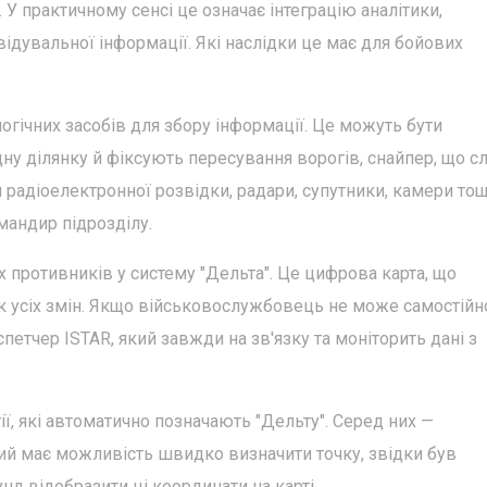
. У практичному сенсі це означає інтеграцію аналітики,
відувальної інформації. Які наслідки це має для бойових
огічних засобів для збору інформації. Це можуть бути
одну ділянку й фіксують пересування ворогів, снайпер, що с
и радіоелектронної розвідки, радари, супутники, камери тощ
мандир підрозділу.
 противників у систему "Дельта". Це цифрова карта, що
ік усіх змін. Якщо військовослужбовець не може самостійн
петчер ISTAR, який завжди на зв'язку та моніторить дані з
ї, які автоматично позначають "Дельту". Серед них —
кий має можливість швидко визначити точку, звідки був
нд відобразити ці координати на карті.