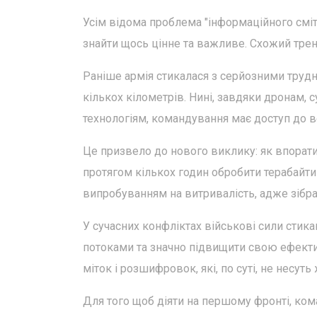
Усім відома проблема "інформаційного сміт
знайти щось цінне та важливе. Схожий тренд
Раніше армія стикалася з серйозними трудн
кількох кілометрів. Нині, завдяки дронам,
технологіям, командування має доступ до в
Це призвело до нового виклику: як впорат
протягом кількох годин обробити терабайт
випробуванням на витривалість, адже зібр
У сучасних конфліктах військові сили стик
потоками та значно підвищити свою ефективн
міток і розшифровок, які, по суті, не несуть 
Для того щоб діяти на першому фронті, ко