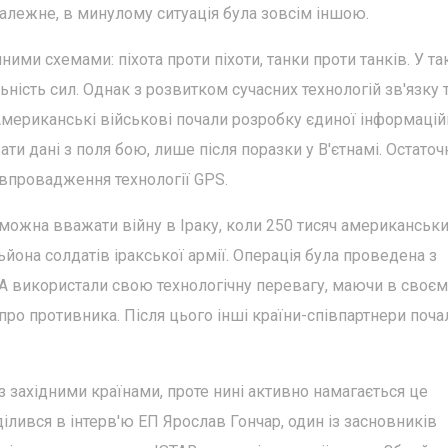
належне, в минулому ситуація була зовсім іншою.
ими схемами: піхота проти піхоти, танки проти танків. У та
ність сил. Однак з розвитком сучасних технологій зв'язку 
Американські військові почали розробку єдиної інформацій
ти дані з поля бою, лише після поразки у В'єтнамі. Остаточ
 впровадження технології GPS.
можна вважати війну в Іраку, коли 250 тисяч американськ
ьйона солдатів іракської армії. Операція була проведена з
 використали свою технологічну перевагу, маючи в своєм
ро противника. Після цього інші країни-співпартнери поча
із західними країнами, проте нині активно намагається це
ділився в інтерв'ю ЕП Ярослав Гончар, один із засновників