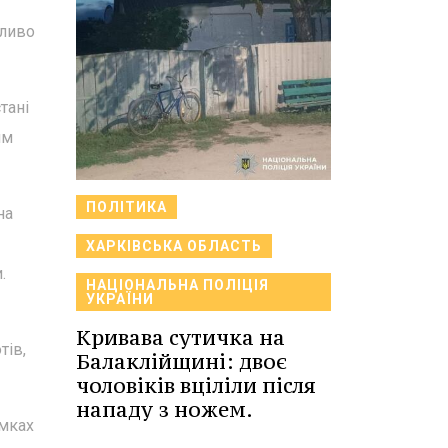
жливо
тані
им
ПОЛІТИКА
на
ХАРКІВСЬКА ОБЛАСТЬ
.
НАЦІОНАЛЬНА ПОЛІЦІЯ
УКРАЇНИ
Кривава сутичка на
тів,
Балаклійщині: двоє
чоловіків вціліли після
нападу з ножем.
ямках