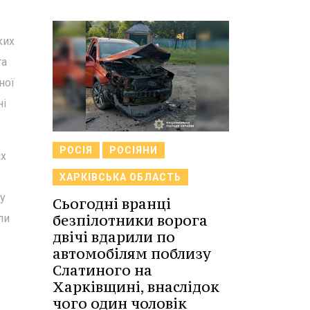
ких
та
ної
ні
РОСІЯ
РОСІЯНИ
их
ХАРКІВСЬКА ОБЛАСТЬ
у
Сьогодні вранці
безпілотники ворога
ли
двічі вдарили по
автомобілям поблизу
Слатиного на
Харківщині, внаслідок
чого один чоловік