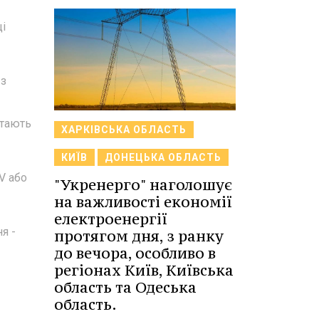
ці
 з
ітають
ХАРКІВСЬКА ОБЛАСТЬ
КИЇВ
ДОНЕЦЬКА ОБЛАСТЬ
V або
"Укренерго" наголошує
на важливості економії
електроенергії
я -
протягом дня, з ранку
до вечора, особливо в
регіонах Київ, Київська
область та Одеська
область.