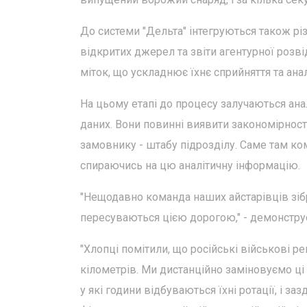
До системи "Дельта" інтегруються також різн
відкритих джерел та звіти агентурної розвід
міток, що ускладнює їхнє сприйняття та анал
На цьому етапі до процесу залучаються анал
даних. Вони повинні виявити закономірності
замовнику - штабу підрозділу. Саме там к
спираючись на цю аналітичну інформацію.
"Нещодавно команда наших айстарівців зібра
пересуваються цією дорогою," - демонструє 
"Хлопці помітили, що російські військові р
кілометрів. Ми дистанційно заміновуємо ці
у які години відбуваються їхні ротації, і 