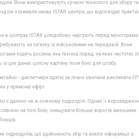
зділи. Вони використовують сучасні технології для збору та
дрозділи отримали назву ISTAR-центри, що відповідає практи
ери в центрах ISTAR цілодобово чергують перед моніторами
еребувають на зв'язку із військовими на передовій. Вони
огами ходять росіяни, яка техніка поряд, на яких частотах л
 із цих даних цілісну картину поля бою для штабу.
егайно - диспетчери здатні за лічені хвилини викликати FP
ян у прямому ефірі.
і є далеко не в кожному підрозділі. Однак її впровадженн
ективною на полі бою, знищувати більше ворогів меншими
бовців.
и підрозділів, що здійснюють збір та аналіз інформації з