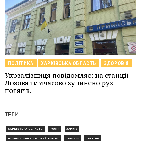
ПОЛІТИКА
ХАРКІВСЬКА ОБЛАСТЬ
ЗДОРОВ'Я
Укрзалізниця повідомляє: на станції
Лозова тимчасово зупинено рух
потягів.
ТЕГИ
ХАРКІВСЬКА ОБЛАСТЬ
РОСІЯ
ХАРКІВ
БЕЗПІЛОТНИЙ ЛІТАЛЬНИЙ АПАРАТ
РОСІЯНИ
УКРАЇНА