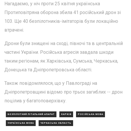
Нагадаємо, у ніч проти 25 квітня українська
Протиповітряна оборона збила 41 російський дрон зі
103. Ще 40 безпілотників-імітаторів були локаційно
втрачені.
Дрони були знищені на сході, півночі та в центральній
частині України. Російська агресія завдала шкоди
таким регіонам, як Харківська, Сумська, Черкаська,
Донецька та Дніпропетровська області.
Також повідомлялося, що у Павлограді на
Дніпропетровщині відомо про трьох загиблих -- дрон
поцілив у багатоповерхівку.
БЕЗПІЛОТНИЙ ЛІТАЛЬНИЙ АПАРАТ
ХАРКІВ
РОСІЙСЬКА МОВА
УКРАЇНСЬКА МОВА
ЧЕРКАСЬКА ОБЛАСТЬ