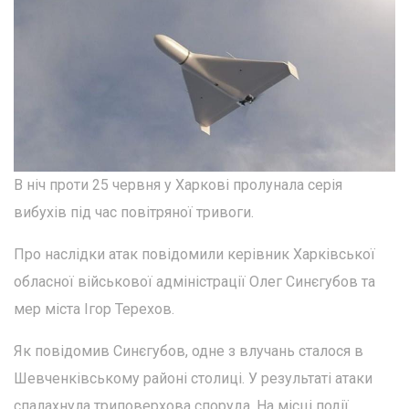
В ніч проти 25 червня у Харкові пролунала серія
вибухів під час повітряної тривоги.
Про наслідки атак повідомили керівник Харківської
обласної військової адміністрації Олег Синєгубов та
мер міста Ігор Терехов.
Як повідомив Синєгубов, одне з влучань сталося в
Шевченківському районі столиці. У результаті атаки
спалахнула триповерхова споруда. На місці події