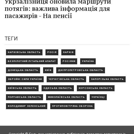
Укрзалізниця оновила маршрути
потягів: важлива інформація для
пасажирів - На пенсії
ТЕГИ
ХАРКІВСЬКА ОБЛАСТЬ
РОСІЯ
ХАРКІВ
БЕЗПІЛОТНИЙ ЛІТАЛЬНИЙ АПАРАТ
РОСІЯНИ
УКРАЇНА
ДОНЕЦЬКА ОБЛАСТЬ
КИЇВ
ДНІПРОПЕТРОВСЬКА ОБЛАСТЬ
ЗБРОЙНІ СИЛИ УКРАЇНИ
ЧЕРНІГІВСЬКА ОБЛАСТЬ
ЗАПОРІЗЬКА ОБЛАСТЬ
КИЇВСЬКА ОБЛАСТЬ
ОДЕСЬКА ОБЛАСТЬ
ХЕРСОНСЬКА ОБЛАСТЬ
ПОЛТАВСЬКА ОБЛАСТЬ
МИКОЛАЇВСЬКА ОБЛАСТЬ
УКРАЇНЦІ
ВОЛОДИМИР ЗЕЛЕНСЬКИЙ
ПРОТИПОВІТРЯНА ОБОРОНА