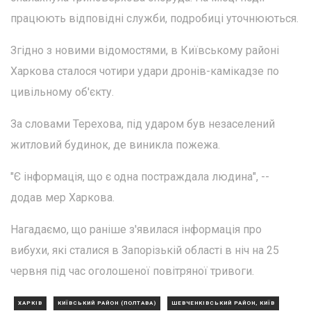
працюють відповідні служби, подробиці уточнюються.
Згідно з новими відомостями, в Київському районі
Харкова сталося чотири удари дронів-камікадзе по
цивільному об'єкту.
За словами Терехова, під ударом був незаселений
житловий будинок, де виникла пожежа.
"Є інформація, що є одна постраждала людина", --
додав мер Харкова.
Нагадаємо, що раніше з'явилася інформація про
вибухи, які сталися в Запорізькій області в ніч на 25
червня під час оголошеної повітряної тривоги.
ХАРКІВ
КИЇВСЬКИЙ РАЙОН (ПОЛТАВА)
ШЕВЧЕНКІВСЬКИЙ РАЙОН, КИЇВ