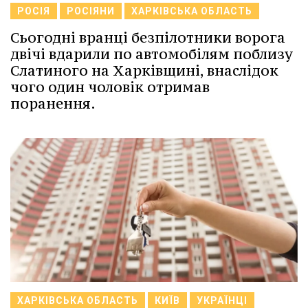
РОСІЯ
РОСІЯНИ
ХАРКІВСЬКА ОБЛАСТЬ
Сьогодні вранці безпілотники ворога
двічі вдарили по автомобілям поблизу
Слатиного на Харківщині, внаслідок
чого один чоловік отримав
поранення.
ХАРКІВСЬКА ОБЛАСТЬ
КИЇВ
УКРАЇНЦІ