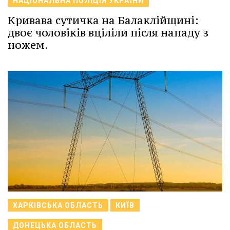
НАЦІОНАЛЬНА ПОЛІЦІЯ УКРАЇНИ
Кривава сутичка на Балаклійщині:
двоє чоловіків вціліли після нападу з
ножем.
ХАРКІВСЬКА ОБЛАСТЬ
КИЇВ
ДОНЕЦЬКА ОБЛАСТЬ