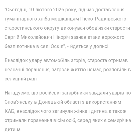
"Сьогодні, 10 лютого 2026 року, під час доставлення
гуманітарного хліба мешканцям Піско-Радківського
старостинського округу виконувач обов'язки старости
Сергій Миколайович Нікоріч зазнав атаки ворожого
безпілотника в селі Оскіл", - йдеться у дописі.
Внаслідок удару автомобіль згорів, староста отримав
незначні поранення, загрози життю немає, розповіли в
селищній раді.
Нагадуємо, що російські загарбники завдали ударів по
Слов'янську в Донецькій області з використанням
КАБ, внаслідок чого загинули жінка і дитина, а також
отримали поранення вісім осіб, серед яких є семирічна
дитина.