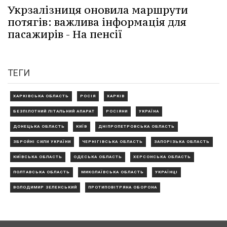
Укрзалізниця оновила маршрути
потягів: важлива інформація для
пасажирів - На пенсії
ТЕГИ
ХАРКІВСЬКА ОБЛАСТЬ
РОСІЯ
ХАРКІВ
БЕЗПІЛОТНИЙ ЛІТАЛЬНИЙ АПАРАТ
РОСІЯНИ
УКРАЇНА
ДОНЕЦЬКА ОБЛАСТЬ
КИЇВ
ДНІПРОПЕТРОВСЬКА ОБЛАСТЬ
ЗБРОЙНІ СИЛИ УКРАЇНИ
ЧЕРНІГІВСЬКА ОБЛАСТЬ
ЗАПОРІЗЬКА ОБЛАСТЬ
КИЇВСЬКА ОБЛАСТЬ
ОДЕСЬКА ОБЛАСТЬ
ХЕРСОНСЬКА ОБЛАСТЬ
ПОЛТАВСЬКА ОБЛАСТЬ
МИКОЛАЇВСЬКА ОБЛАСТЬ
УКРАЇНЦІ
ВОЛОДИМИР ЗЕЛЕНСЬКИЙ
ПРОТИПОВІТРЯНА ОБОРОНА