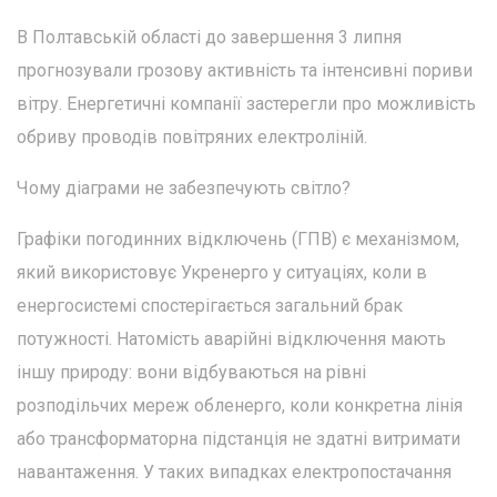
В Полтавській області до завершення 3 липня
прогнозували грозову активність та інтенсивні пориви
вітру. Енергетичні компанії застерегли про можливість
обриву проводів повітряних електроліній.
Чому діаграми не забезпечують світло?
Графіки погодинних відключень (ГПВ) є механізмом,
який використовує Укренерго у ситуаціях, коли в
енергосистемі спостерігається загальний брак
потужності. Натомість аварійні відключення мають
іншу природу: вони відбуваються на рівні
розподільчих мереж обленерго, коли конкретна лінія
або трансформаторна підстанція не здатні витримати
навантаження. У таких випадках електропостачання