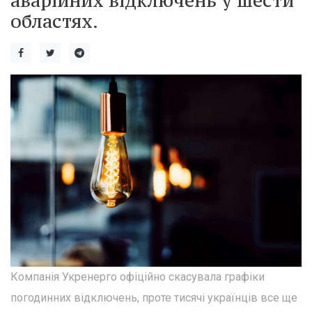
аварійних відключень у шести
областях.
Компанія Укренерго офіційно скасувала графіки
погодинних відключень, проте тисячі українців все ще