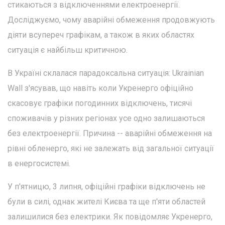
стикаються з відключеннями електроенергії.
Досліджуємо, чому аварійні обмеження продовжують
діяти всупереч графікам, а також в яких областях
ситуація є найбільш критичною.
В Україні склалася парадоксальна ситуація: Ukrainian
Wall з'ясував, що навіть коли Укренерго офіційно
скасовує графіки погодинних відключень, тисячі
споживачів у різних регіонах усе одно залишаються
без електроенергії. Причина -- аварійні обмеження на
рівні обленерго, які не залежать від загальної ситуації
в енергосистемі.
У п'ятницю, 3 липня, офіційні графіки відключень не
були в силі, однак жителі Києва та ще п'яти областей
залишилися без електрики. Як повідомляє Укренерго,