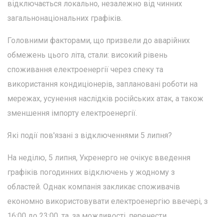
відключається локально, незалежно від чинних
загальнонаціональних графіків.
Головними факторами, що призвели до аварійних
обмежень цього літа, стали: високий рівень
споживання електроенергії через спеку та
використання кондиціонерів, заплановані роботи на
мережах, усунення наслідків російських атак, а також
зменшення імпорту електроенергії.
Які події пов'язані з відключеннями 5 липня?
На неділю, 5 липня, Укренерго не очікує введення
графіків погодинних відключень у жодному з
областей. Однак компанія закликає споживачів
економно використовувати електроенергію ввечері, з
16:00 до 23:00, та, за можливості, перенести