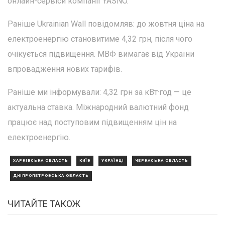
онлайн-сервіси компанії YASNO.
Раніше Ukrainian Wall повідомляв: до жовтня ціна на
електроенергію становитиме 4,32 грн, після чого
очікується підвищення. МВФ вимагає від України
впровадження нових тарифів.
Раніше ми інформували: 4,32 грн за кВт·год — це
актуальна ставка. Міжнародний валютний фонд
працює над поступовим підвищенням цін на
електроенергію.
ХАРКІВСЬКА ОБЛАСТЬ
КИЇВ
УКРАЇНЦІ
ЧЕРКАСЬКА ОБЛАСТЬ
ДНІПРОПЕТРОВСЬКА ОБЛАСТЬ
ЧИТАЙТЕ ТАКОЖ