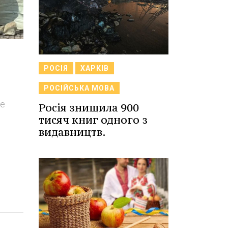
РОСІЯ
ХАРКІВ
РОСІЙСЬКА МОВА
не
Росія знищила 900
тисяч книг одного з
видавництв.