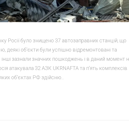
оку Росії було знищено 37 автозаправних станцій, що
ю, деякі об'єкти були успішно відремонтовані та
к інші зазнали значних пошкоджень і в даний момент 
осія атакувала 32 АЗК UKRNAFTA та п'ять комплексів
яких об'єктах РФ здійсню...