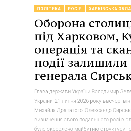
ПОЛІТИКА
РОСІЯ
ХАРКІВСЬКА ОБЛ
Оборона столиці
під Харковом, К
операція та скан
події залишили 
генерала Сирськ
Глава держави України Володимир Зеле
України. 21 липня 2026 року ввечері в
Михайла Драпатого. Олександр Сирський
визначення свого подальшого ролі в с
було окреслено майбутню структуру Ге