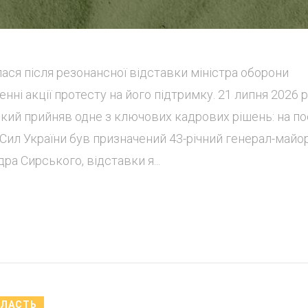
ася після резонансної відставки міністра оборони
ні акції протесту на його підтримку. 21 липня 2026 
ий прийняв одне з ключових кадрових рішень: на п
ил України був призначений 43-річний генерал-майо
а Сирського, відставки я...
БЛАСТЬ