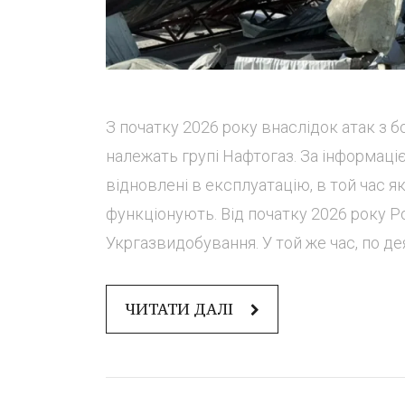
З початку 2026 року внаслідок атак з б
належать групі Нафтогаз. За інформаціє
відновлені в експлуатацію, в той час я
функціонують. Від початку 2026 року Р
Укргазвидобування. У той же час, по де
ЧИТАТИ ДАЛІ