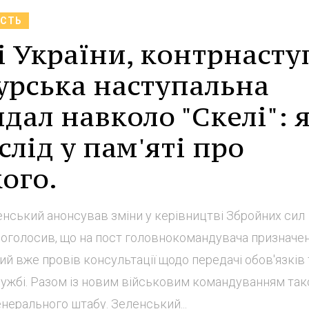
АСТЬ
 України, контрнасту
урська наступальна
дал навколо "Скелі": я
слід у пам'яті про
ого.
нський анонсував зміни у керівництві Збройних сил
ін оголосив, що на пост головнокомандувача призначе
 вже провів консультації щодо передачі обов'язків 
лужбі. Разом із новим військовим командуванням та
нерального штабу. Зеленський...