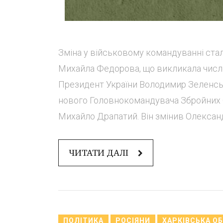
Зміна у військовому командуванні стал
Михайла Федорова, що викликала числен
Президент України Володимир Зеленськ
нового Головнокомандувача Збройних С
Михайло Драпатий. Він змінив Олександр
ЧИТАТИ ДАЛІ
ПОЛІТИКА
РОСІЯНИ
ХАРКІВСЬКА О