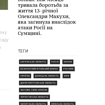
тривала боротьба за
життя 13-річної
Олександри Макухи,
яка загинула внаслідок
атаки Росії на
року
Сумщині.
осаду
р
ТЕГИ
ХАРКІВСЬКА ОБЛАСТЬ
РОСІЯ
ХАРКІВ
БЕЗПІЛОТНИЙ ЛІТАЛЬНИЙ АПАРАТ
РОСІЯНИ
УКРАЇНА
ДОНЕЦЬКА ОБЛАСТЬ
КИЇВ
ДНІПРОПЕТРОВСЬКА ОБЛАСТЬ
ЗБРОЙНІ СИЛИ УКРАЇНИ
ЧЕРНІГІВСЬКА ОБЛАСТЬ
ЗАПОРІЗЬКА ОБЛАСТЬ
КИЇВСЬКА ОБЛАСТЬ