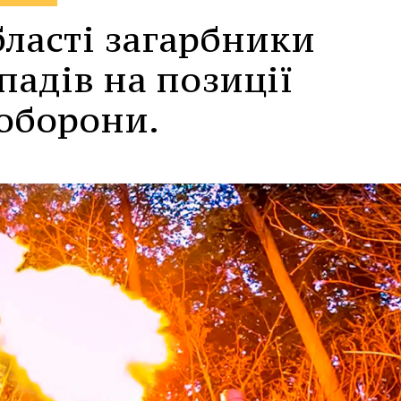
бласті загарбники
падів на позиції
 оборони.