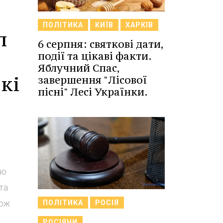
ПОЛІТИКА
КИЇВ
ХАРКІВ
п
6 серпня: святкові дати,
події та цікаві факти.
Яблучний Спас,
кі
завершення "Лісової
пісні" Лесі Українки.
но
та
кож
ПОЛІТИКА
РОСІЯ
РОСІЯНИ