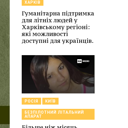
ХАРКІВ
Гуманітарна підтримка
для літніх людей у
Харківському регіоні:
які можливості
доступні для українців.
РОСІЯ
КИЇВ
БЕЗПІЛОТНИЙ ЛІТАЛЬНИЙ
АПАРАТ
Більше ніж місяць