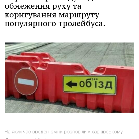
обмеження руху та
коригування маршруту
популярного тролейбуса.
На який час введені зміни розповіли у харківському