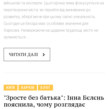
військові та експерти. Цьогорічна тема фокусується на
перетворенні міста: як перейти від виживання до
розвитку, зберігаючи при цьому свою унікальність.
Сьогодні ця бесіда має особливе значення для
Харкова. Незважаючи на щоденні труднощі, місто не
зупиняється:...
ЧИТАТИ ДАЛІ
КИЇВ
ХАРКІВ
БЛОГ
"Зросте без батька": Інна Бєлєнь
пояснила, чому розглядає