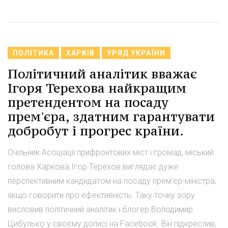
ПОЛІТИКА
ХАРКІВ
УРЯД УКРАЇНИ
Політичний аналітик вважає
Ігоря Терехова найкращим
претендентом на посаду
прем'єра, здатним гарантувати
добробут і прогрес країни.
Очільник Асоціації прифронтових міст і громад, міський
голова Харкова Ігор Терехов виглядає дуже
перспективним кандидатом на посаду прем'єр-міністра,
якщо говорити про ефективність. Таку точку зору
висловив політичний аналітик і блогер Володимир
Цибулько у своєму дописі на Facebook. Він підкреслив,