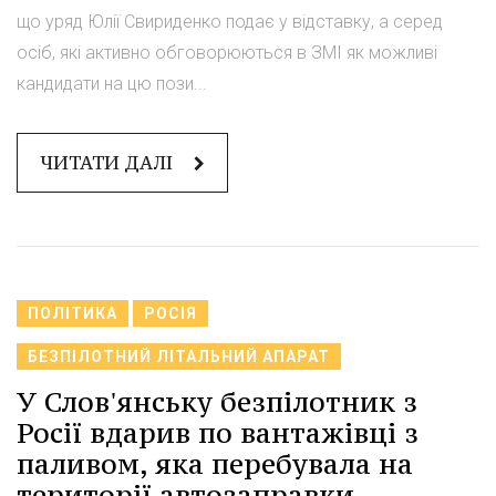
що уряд Юлії Свириденко подає у відставку, а серед
осіб, які активно обговорюються в ЗМІ як можливі
кандидати на цю пози...
ЧИТАТИ ДАЛІ
ПОЛІТИКА
РОСІЯ
БЕЗПІЛОТНИЙ ЛІТАЛЬНИЙ АПАРАТ
У Слов'янську безпілотник з
Росії вдарив по вантажівці з
паливом, яка перебувала на
території автозаправки.