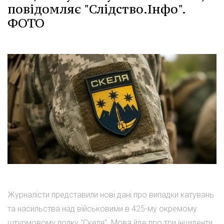
повідомляє "Слідство.Інфо".
ФОТО
Журналісти представили нові дані про випадки катувань
та насильства над військовими в 425-му окремому
штурмовому полку "Скеля". Мова йде про три інциденти