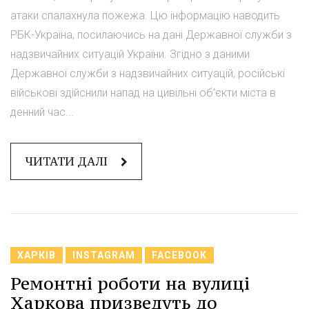
атаки спалахнула пожежа. Цю інформацію наводить
РБК-Україна, посилаючись на дані Державної служби з
надзвичайних ситуацій України. Згідно з даними
Державної служби з надзвичайних ситуацій, російські
військові здійснили напад на цивільні об'єкти міста в
денний час...
ЧИТАТИ ДАЛІ
ХАРКІВ
INSTAGRAM
FACEBOOK
Ремонтні роботи на вулиці
Харкова призведуть до