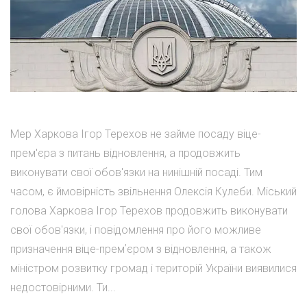
Мер Харкова Ігор Терехов не займе посаду віце-
прем'єра з питань відновлення, а продовжить
виконувати свої обов'язки на нинішній посаді. Тим
часом, є ймовірність звільнення Олексія Кулеби. Міський
голова Харкова Ігор Терехов продовжить виконувати
свої обов'язки, і повідомлення про його можливе
призначення віце-премʼєром з відновлення, а також
міністром розвитку громад і територій України виявилися
недостовірними. Ти...