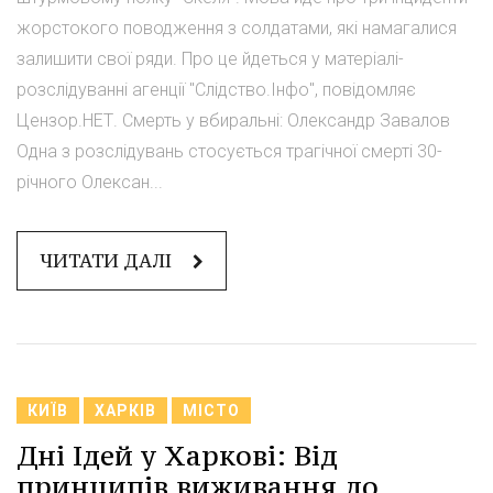
жорстокого поводження з солдатами, які намагалися
залишити свої ряди. Про це йдеться у матеріалі-
розслідуванні агенції "Слідство.Інфо", повідомляє
Цензор.НЕТ. Смерть у вбиральні: Олександр Завалов
Одна з розслідувань стосується трагічної смерті 30-
річного Олексан...
ЧИТАТИ ДАЛІ
КИЇВ
ХАРКІВ
МІСТО
Дні Ідей у Харкові: Від
принципів виживання до