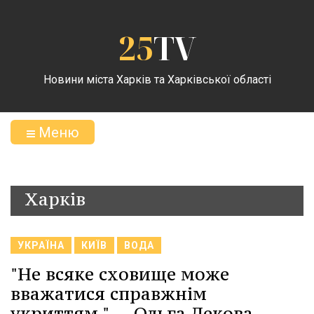
25
TV
Новини міста Харків та Харківської області
Меню
Харків
УКРАЇНА
КИЇВ
ВОДА
"Не всяке сховище може
вважатися справжнім
укриттям." -- Ольга Лекова