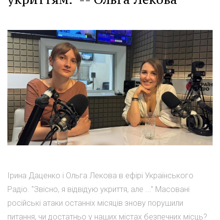
Ірина Даценко і Ольга Лекова в ефірі Українського
Радіо. "Звісно, я відвідую укриття, але ..." Масовані
російські атаки останніх місяців знову порушили
питання, чи достатньо у наших містах безпечних місць?