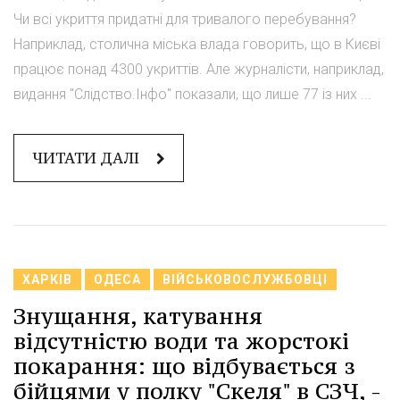
Чи всі укриття придатні для тривалого перебування?
Наприклад, столична міська влада говорить, що в Києві
працює понад 4300 укриттів. Але журналісти, наприклад,
видання "Слідство.Інфо" показали, що лише 77 із них ...
ЧИТАТИ ДАЛІ
ХАРКІВ
ОДЕСА
ВІЙСЬКОВОСЛУЖБОВЦІ
Знущання, катування
відсутністю води та жорстокі
покарання: що відбувається з
бійцями у полку "Скеля" в СЗЧ, -