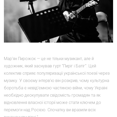
Мар'ян Пирожок — це не тільки музикант, але й
художник, який заснував гурт "Пиріг і Батіг". Цей
колектив сприяє популяризації української поезії через
музику. У своєму інтерв'ю він розкрив, чому культурна
боротьба є невід'ємною частиною війни, чому Україні
необхідно деокупувати свідомість громадян та як
відновлення власної історії може стати ключем до
перемоги над Росією. Спочатку ви вразили всіх