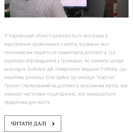
У Харківській області реалізується програма з
відновлення зруйнованого житла, в рамках якої
пенсіонерам надається гуманітарна допомога. Ця
ініціатива впроваджена у громадах, які зазнали шкоди
внаслідок бойових дій, повідомляє видання Politeka. Цю
ініціативу реалізує благодійна організація "Карітас".
Проект спрямований на допомогу власникам житла, яке
зазнало часткових пошкоджень, але залишається
придатним для життя...
ЧИТАТИ ДАЛІ