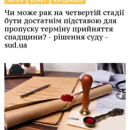
ХАРКІВ
БІЗНЕС
КАРЦИНОМА
Чи може рак на четвертій стадії
бути достатнім підставою для
пропуску терміну прийняття
спадщини? - рішення суду -
sud.ua