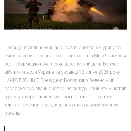
Президент Зеленський анонсував оновлення уряду та
зміни керівників правоохоронних органів Ми зібрали для
вас інформацію про тисяча шестисотий день Великої
війни: чим жили Україна та українці 12 липня 2026 року.
НАЙГОЛОВНІШЕ Президент Володимир Зеленський
оголосив про плани оновлення складу Кабінету міністрів
в рамках впровадження нової політичної стратегії, а
також про зміни серед керівництва правоохоронних
органів...