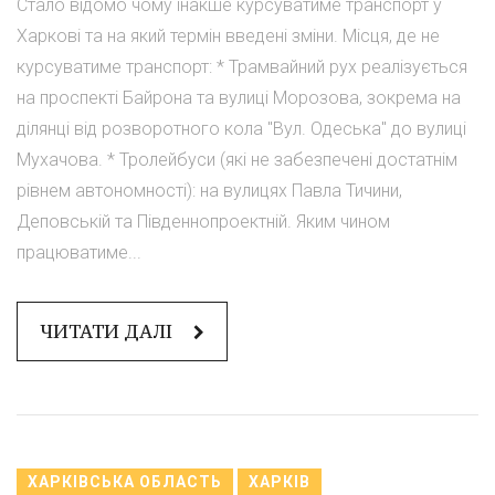
Стало відомо чому інакше курсуватиме транспорт у
Харкові та на який термін введені зміни. Місця, де не
курсуватиме транспорт: * Трамвайний рух реалізується
на проспекті Байрона та вулиці Морозова, зокрема на
ділянці від розворотного кола "Вул. Одеська" до вулиці
Мухачова. * Тролейбуси (які не забезпечені достатнім
рівнем автономності): на вулицях Павла Тичини,
Деповській та Південнопроектній. Яким чином
працюватиме...
ЧИТАТИ ДАЛІ
ХАРКІВСЬКА ОБЛАСТЬ
ХАРКІВ