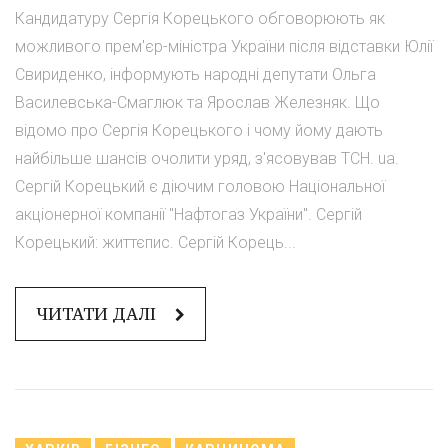
Кандидатуру Сергія Корецького обговорюють як
можливого прем'єр-міністра України після відставки Юлії
Свириденко, інформують народні депутати Ольга
Василевська-Смаглюк та Ярослав Железняк. Що
відомо про Сергія Корецького і чому йому дають
найбільше шансів очолити уряд, з'ясовував ТСН. ua.
Сергій Корецький є діючим головою Національної
акціонерної компанії "Нафтогаз України". Сергій
Корецький: життєпис. Сергій Корець...
ЧИТАТИ ДАЛІ