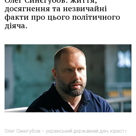
Олег Синєгубов: життя,
досягнення та незвичайні
факти про цього політичного
діяча.
Олег Синєгубов -- український державний діяч, юрист і