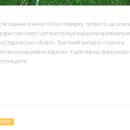
ля падіння з вікна п'ятого поверху, попри те, що в м
За фактом смерті дитини поліція відкрила кримінальн
ії Харківської області. Трагічний випадок стався в
Салтівському районі Харкова. У цей період правоохоро
ітня дити...
ЕБЛІ