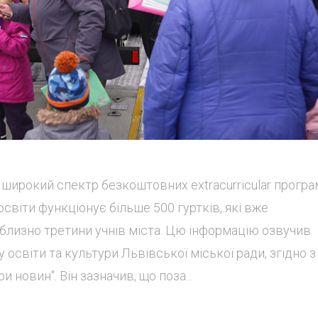
широкий спектр безкоштовних extracurricular програ
 освіти функціонує більше 500 гуртків, які вже
лизно третини учнів міста. Цю інформацію озвучив
освіти та культури Львівської міської ради, згідно з
новин". Він зазначив, що поза...