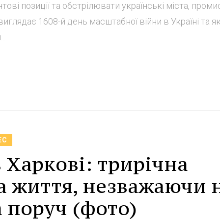
тові позиції та обстрілювати українські міста, проми
 виглядає 1608-й день масштабної війни в Україні та як
..
ЕС
в Харкові: трирічна
а життя, незважаючи 
а поруч (фото)