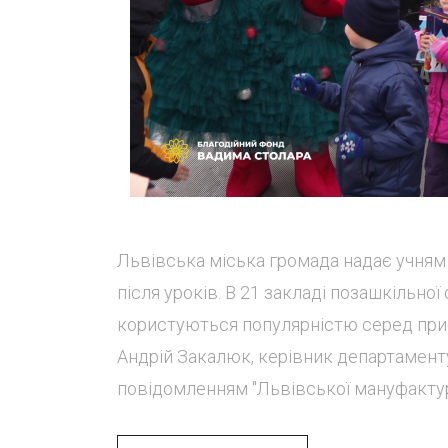
Львівська міська громада надає учням 
після уроків. В 21 закладі позашкільної
користуються популярністю серед приб
Андрій Закалюк, керівник департаменту 
повідомленням "Львівської мануфактури 