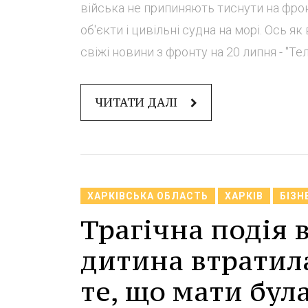
війська не припиняють тиснути на фрон
об'єкти і цивільні судна на морі. Ось як
свіжі новини з фронту на 20 липня - "Тел.
ЧИТАТИ ДАЛІ
ХАРКІВСЬКА ОБЛАСТЬ
ХАРКІВ
БІЗН
Трагічна подія 
дитина втратил
те, що мати бул