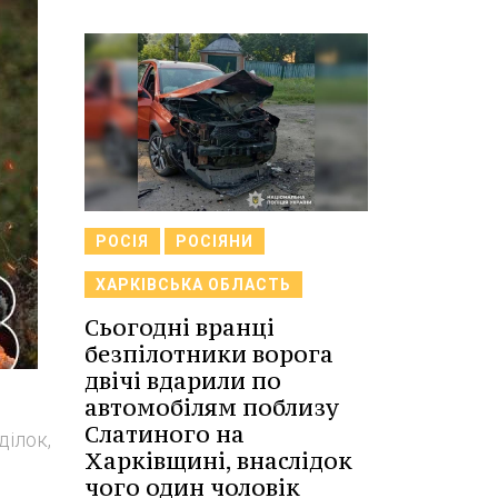
РОСІЯ
РОСІЯНИ
ХАРКІВСЬКА ОБЛАСТЬ
Сьогодні вранці
безпілотники ворога
двічі вдарили по
автомобілям поблизу
Слатиного на
ділок,
Харківщині, внаслідок
чого один чоловік