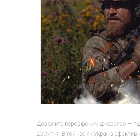
Довіряйте перевіреним джерелам — підп
20 липня. В той час як Україна ефектив