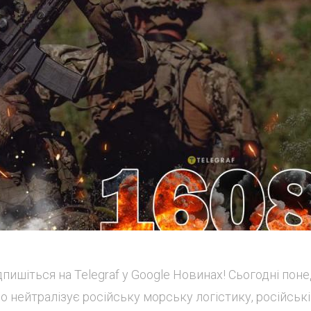
ишіться на Telegraf у Google Новинах! Сьогодні поне
но нейтралізує російську морську логістику, російські