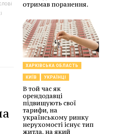
отримав поранення.
слові
і
ХАРКІВСЬКА ОБЛАСТЬ
КИЇВ
УКРАЇНЦІ
В той час як
орендодавці
підвищують свої
на
тарифи, на
українському ринку
нерухомості існує тип
житла, на який