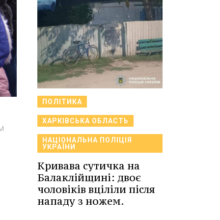
ПОЛІТИКА
ХАРКІВСЬКА ОБЛАСТЬ
м
НАЦІОНАЛЬНА ПОЛІЦІЯ
УКРАЇНИ
Кривава сутичка на
Балаклійщині: двоє
чоловіків вціліли після
нападу з ножем.