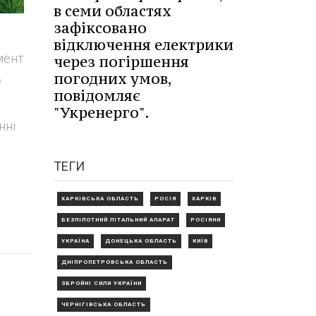
в семи областях
зафіксовано
відключення електрики
омент
через погіршення
погодних умов,
е
повідомляє
"Укренерго".
нні
ТЕГИ
ХАРКІВСЬКА ОБЛАСТЬ
РОСІЯ
ХАРКІВ
БЕЗПІЛОТНИЙ ЛІТАЛЬНИЙ АПАРАТ
РОСІЯНИ
УКРАЇНА
ДОНЕЦЬКА ОБЛАСТЬ
КИЇВ
ДНІПРОПЕТРОВСЬКА ОБЛАСТЬ
ЗБРОЙНІ СИЛИ УКРАЇНИ
ЧЕРНІГІВСЬКА ОБЛАСТЬ