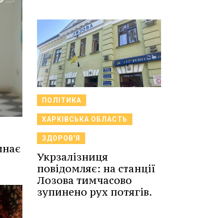
ПОЛІТИКА
ХАРКІВСЬКА ОБЛАСТЬ
ЗДОРОВ'Я
инає
Укрзалізниця
повідомляє: на станції
Лозова тимчасово
зупинено рух потягів.