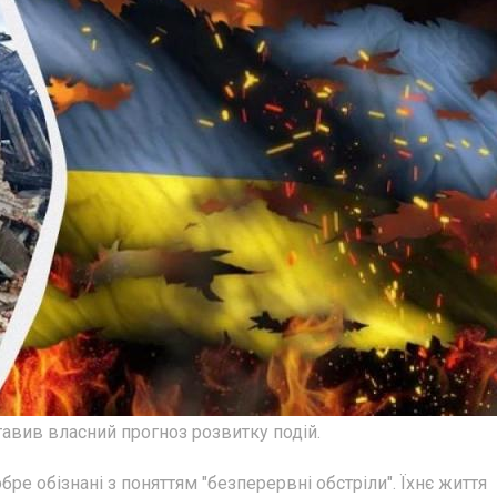
тавив власний прогноз розвитку подій.
ре обізнані з поняттям "безперервні обстріли". Їхнє життя