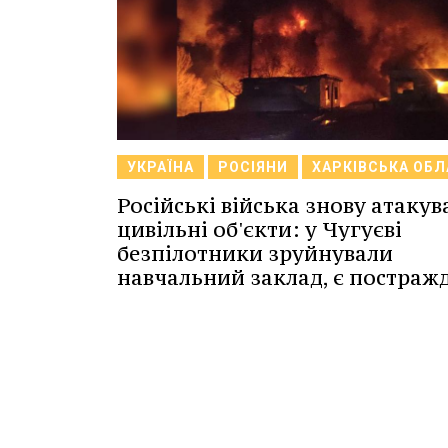
УКРАЇНА
РОСІЯНИ
ХАРКІВСЬКА ОБ
Російські війська знову атакув
цивільні об'єкти: у Чугуєві
безпілотники зруйнували
навчальний заклад, є постражд