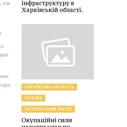
інфраструктуру в
, але
Харківській області.
.
ть
араз
лені
годні.
ХАРКІВСЬКА ОБЛАСТЬ
ЛОЗОВА
ЗАЛІЗНИЧНИЙ ВАГОН
Окупаційні сили
нанесли удар по