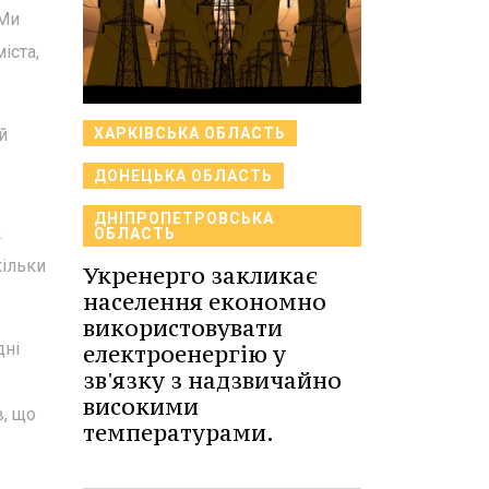
 Ми
іста,
й
ХАРКІВСЬКА ОБЛАСТЬ
ДОНЕЦЬКА ОБЛАСТЬ
ДНІПРОПЕТРОВСЬКА
.
ОБЛАСТЬ
кільки
Укренерго закликає
населення економно
використовувати
дні
електроенергію у
зв'язку з надзвичайно
високими
в, що
температурами.