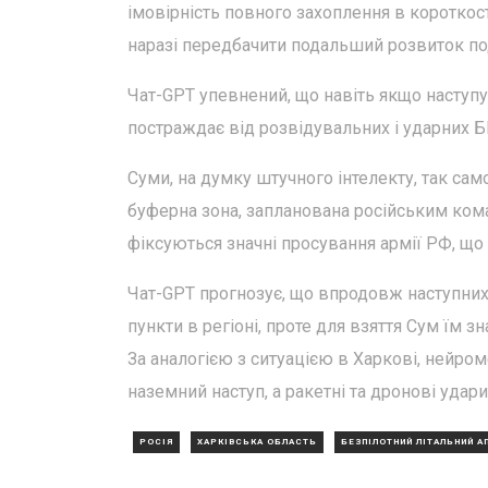
імовірність повного захоплення в короткост
наразі передбачити подальший розвиток по
Чат-GPT упевнений, що навіть якщо наступу
постраждає від розвідувальних і ударних Б
Суми, на думку штучного інтелекту, так само
буферна зона, запланована російським кома
фіксуються значні просування армії РФ, щ
Чат-GPT прогнозує, що впродовж наступних 
пункти в регіоні, проте для взяття Сум їм зн
За аналогією з ситуацією в Харкові, нейро
наземний наступ, а ракетні та дронові удар
РОСІЯ
ХАРКІВСЬКА ОБЛАСТЬ
БЕЗПІЛОТНИЙ ЛІТАЛЬНИЙ А