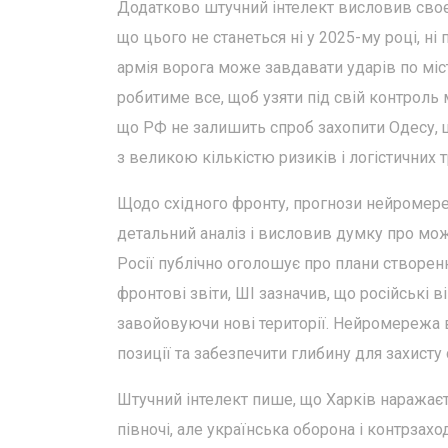
Додатково штучний інтелект висловив своє 
що цього не станеться ні у 2025-му році, ні
армія ворога може завдавати ударів по місту
робитиме все, щоб узяти під свій контроль
що РФ не залишить спроб захопити Одесу, що
з великою кількістю ризиків і логістичних 
Щодо східного фронту, прогнози нейромере
детальний аналіз і висловив думку про мож
Росії публічно оголошує про плани створенн
фронтові звіти, ШІ зазначив, що російські в
завойовуючи нові території. Нейромережа 
позиції та забезпечити глибину для захисту 
Штучний інтелект пише, що Харків наражаєт
півночі, але українська оборона і контрза