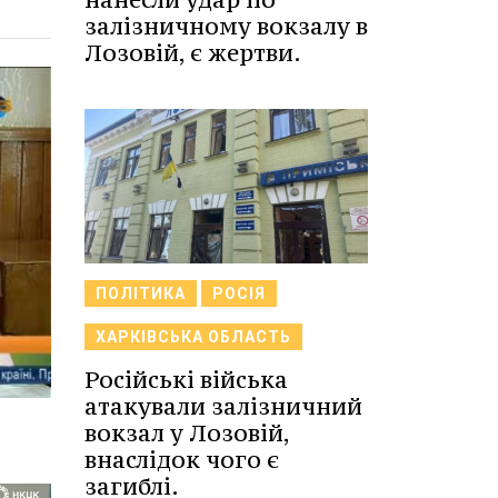
залізничному вокзалу в
Лозовій, є жертви.
ПОЛІТИКА
РОСІЯ
ХАРКІВСЬКА ОБЛАСТЬ
Російські війська
атакували залізничний
вокзал у Лозовій,
внаслідок чого є
загиблі.