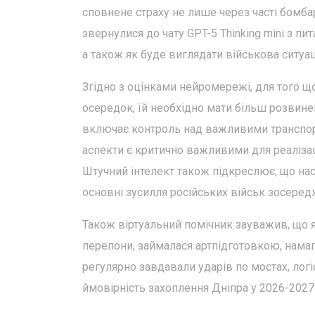
сповнене страху не лише через часті бомбар
звернулися до чату GPT-5 Thinking mini з пи
а також як буде виглядати військова ситуац
Згідно з оцінками нейромережі, для того щ
осередок, їй необхідно мати більш розвинен
включає контроль над важливими транспор
аспекти є критично важливими для реалізаці
Штучний інтелект також підкреслює, що нас
основні зусилля російських військ зосередже
Також віртуальний помічник зауважив, що я
перепони, займалася артпідготовкою, намаг
регулярно завдавали ударів по мостах, логі
ймовірність захоплення Дніпра у 2026-2027