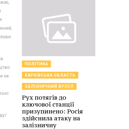
жає,
е
я
нений,
язані
ів
ПОЛІТИКА
ицтво
ХАРКІВСЬКА ОБЛАСТЬ
м на
ЗАЛІЗНИЧНИЙ ВУЗОЛ
ські
Рух потягів до
ключової станції
призупинено: Росія
оду/
здійснила атаку на
ь
залізничну