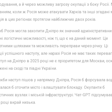
дування, а й через можливу загрозу окупації з боку Росії.
танням, коли ж Росія може атакувати Харків та інші згадані м
ія в цих регіонах протягом найближчих двох років.
об Росія могла захопити Дніпро як значний адміністративни
і логістичні можливості, ніж ті, що є на даний момент. Це
тними шляхами та можливість переправи через річку. Ці
ї успішного наступу, але наразі Росія не має таких переваг
туп на Дніпро в 2025 році не є пріоритетом для Москви, ос
ні на сході та півдні України.
кби наступ пішов у напрямку Дніпра, Росія б форсувала во
алася б оточити місто і влаштувати блокаду. Окупанти б
стичних вузлах і міській інфраструктурі. Чат-GPT підсумува
 році вкрай низька.