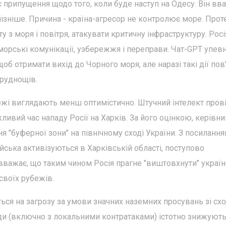
припущення щодо того, коли буде наступ на Одесу. Він вва
 пізніше. Причина - країна-агресор не контролює море. Прот
 з моря і повітря, атакувати критичну інфраструктуру. Росі
 морські комунікації, узбережжя і переправи. Чат-GPT упев
б отримати вихід до Чорного моря, але наразі такі дії пов'
труднощів.
жі виглядають менш оптимістично. Штучний інтелект пров
ливий час нападу Росії на Харків. За його оцінкою, керівн
я "буферної зони" на північному сході України. З посилання
ійська активізуються в Харківській області, поступово
вважає, що таким чином Росія прагне "виштовхнути" україн
своїх рубежів.
ься на загрозу за умови значних наземних просувань зі сх
ходи (включно з локальними контратаками) істотно знижуют