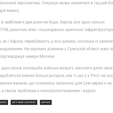
роковій перспективі. Ситуація може змінитися в гірший бік
дій важко.
 в найближчі два роки не буде, Харків все одно сильно
ПЛА, ракетних атак і пошкоджень критичної інфраструктури
, як і Харків, перебувають у зоні ризику, оскільки їх зачепи
ндуванням. На окремих ділянках у Сумській області вже з
о підтверджує наміри Москви.
двох років окупаційні війська можуть захопити деякі насе
адобляться значно більші ресурси, ніж ті, що є у Росії на сьо
мережа вважає, що основною загрозою для Сум наразі є не
и, а також проблеми з електропостачанням і водою.
ПАРАТ
ШТУЧНИЙ ІНТЕЛЕКТ
ХАРКІВ