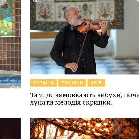
УКРАЇНА
РОСІЯНИ
КИЇВ
Там, де замовкають вибухи, поч
лунати мелодія скрипки.