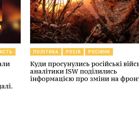
ЛАСТЬ
ПОЛІТИКА
РОСІЯ
РОСІЯНИ
али
Куди просунулись російські війс
аналітики ISW поділились
інформацією про зміни на фронт
алі.