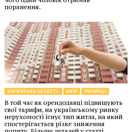
поранення.
ХАРКІВСЬКА ОБЛАСТЬ
КИЇВ
УКРАЇНЦІ
В той час як орендодавці підвищують
свої тарифи, на українському ринку
нерухомості існує тип житла, на який
спостерігається різке зниження
попиту. Більше деталей у статті.