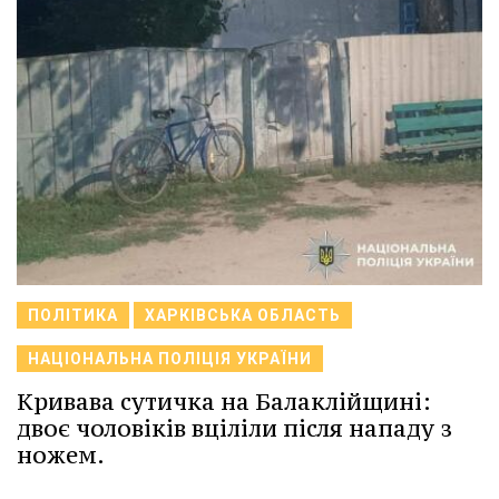
ПОЛІТИКА
ХАРКІВСЬКА ОБЛАСТЬ
НАЦІОНАЛЬНА ПОЛІЦІЯ УКРАЇНИ
Кривава сутичка на Балаклійщині:
двоє чоловіків вціліли після нападу з
ножем.