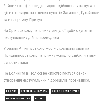
бойових конфліктів, де ворог здійснював наступальні
дії в околицях населених пунктів Затишшя, Гуляйполе
та в напрямку Прилук.
На Оріхівському напрямку минулої доби окупанти
наступальних дій не проводили.
У районі Антонівського мосту українські сили на
Придніпровському напрямку успішно відбили атаку
супротивника.
На Волині та в Поліссі не спостерігається ознак
створення наступальних підрозділів противника.
РОСІЯНИ
ХАРКІВСЬКА ОБЛАСТЬ
ЗБРОЙНІ СИЛИ УКРАЇНИ
ДОНЕЦЬКА ОБЛАСТЬ
КУРСЬК