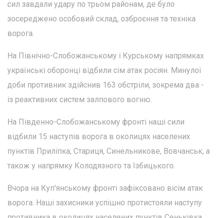
сил завдали удару по трьом районам, де було
зосереджено особовий склад, озброєння та техніка
ворога.
На Північно-Слобожанському і Курському напрямках
українські оборонці відбили сім атак росіян. Минулої
доби противник здійснив 163 обстріли, зокрема два -
із реактивних систем залпового вогню.
На Південно-Слобожанському фронті наші сили
відбили 15 наступів ворога в околицях населених
пунктів Приліпка, Стариця, Синельникове, Вовчанськ, а
також у напрямку Колодязного та Ізбицького.
Вчора на Куп'янському фронті зафіксовано вісім атак
ворога. Наші захисники успішно протистояли наступу
противника в околицях населених пунктів Сеньківка,