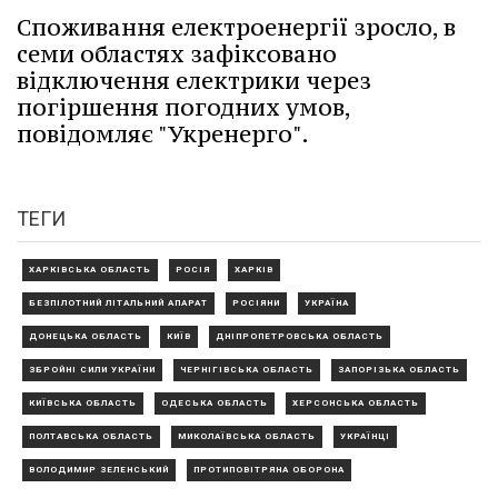
Споживання електроенергії зросло, в
семи областях зафіксовано
відключення електрики через
погіршення погодних умов,
повідомляє "Укренерго".
ТЕГИ
ХАРКІВСЬКА ОБЛАСТЬ
РОСІЯ
ХАРКІВ
БЕЗПІЛОТНИЙ ЛІТАЛЬНИЙ АПАРАТ
РОСІЯНИ
УКРАЇНА
ДОНЕЦЬКА ОБЛАСТЬ
КИЇВ
ДНІПРОПЕТРОВСЬКА ОБЛАСТЬ
ЗБРОЙНІ СИЛИ УКРАЇНИ
ЧЕРНІГІВСЬКА ОБЛАСТЬ
ЗАПОРІЗЬКА ОБЛАСТЬ
КИЇВСЬКА ОБЛАСТЬ
ОДЕСЬКА ОБЛАСТЬ
ХЕРСОНСЬКА ОБЛАСТЬ
ПОЛТАВСЬКА ОБЛАСТЬ
МИКОЛАЇВСЬКА ОБЛАСТЬ
УКРАЇНЦІ
ВОЛОДИМИР ЗЕЛЕНСЬКИЙ
ПРОТИПОВІТРЯНА ОБОРОНА