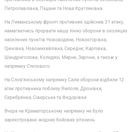
Петропавлівка, Піщане та Нова Кругляківка.
На Лиманському фронті противник здійснив 31 атаку,
намагаючись прорвати нашу лінію оборони в околицях
населених пунктів Нововодяне, Новоєгорівка,
Греківка, Новомихайлівка, Середнє, Карпівка,
Шандриголове, Колодязі, Мирне, Зарічне, а також у
напрямку Степового.
На Слов'янському напрямку Сили оборони відбили 12
атак противника поблизу Ямполя, Дронівки,
Серебрянки, Сіверська та Федорівки.
Вчора на Краматорському напрямку не було
зареєстровано жодних бойових зіткнень.