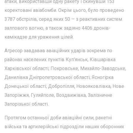
атаки, використавши одну ракету і скинувши 153
коректовані авіабомби. Окрім цього, було проведено
3787 обстрілів, серед яких 50 — з реактивних систем
залпового вогню, а також задіяно 4406 дронів-
камікадзе для ураження цілей.
Агресор завдавав авіаційних ударів зокрема по
районах населених пунктів Куп'янськ, Ківшарівка
Харківської області; Покровське, Михайло-Заводське,
Данилівка Дніпропетровської області; Ясногірка
Донецької області; Добропілля, Новояковлівка, Нове
Запоріжжя, Гуляйполе, Воздвижівка, Залізничне
Запорізької області.
Протягом останньої доби авіаційні сили, ракетні
війська та артилерійські підрозділи наших оборонних