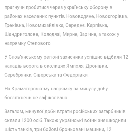
прагнучи пробитися через українську оборону в
районах населених пунктів Нововодяне, Новоєгорівка,
Греківка, Новомихайлівка, Середнє, Карпівка,
Шандриголове, Колодязі, Мирне, Зарічне, а також у
напрямку Степового.
У Слов'янському регіоні захисники успішно відбили 12
нападів ворога в околицях Ямполя, Дронівки,
Серебрянки, Сіверська та Федорівки.
На Краматорському напрямку за минулу добу
боєзіткнень не зафіксовано.
Загалом, минулої доби втрати російських загарбників
склали 1200 осіб. Також українські воїни знешкодили
шість танків, три бойові броньовані машини, 12