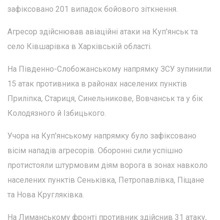
зафіксовано 201 випадок бойового зіткнення.
Агресор здійснював авіаційні атаки на Куп'янськ та
село Ківшарівка в Харківській області.
На Південно-Слобожанському напрямку ЗСУ зупинили
15 атак противника в районах населених пунктів
Приліпка, Стариця, Синельникове, Вовчанськ та у бік
Колодязного й Ізбицького.
Учора на Куп'янському напрямку було зафіксовано
вісім нападів агресорів. Оборонні сили успішно
протистояли штурмовим діям ворога в зонах навколо
населених пунктів Сеньківка, Петропавлівка, Піщане
та Нова Кругляківка.
На Лиманському фронті противник здійснив 31 атаку,