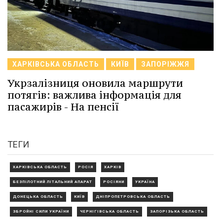
ХАРКІВСЬКА ОБЛАСТЬ
КИЇВ
ЗАПОРІЖЖЯ
Укрзалізниця оновила маршрути
потягів: важлива інформація для
пасажирів - На пенсії
ТЕГИ
ХАРКІВСЬКА ОБЛАСТЬ
РОСІЯ
ХАРКІВ
БЕЗПІЛОТНИЙ ЛІТАЛЬНИЙ АПАРАТ
РОСІЯНИ
УКРАЇНА
ДОНЕЦЬКА ОБЛАСТЬ
КИЇВ
ДНІПРОПЕТРОВСЬКА ОБЛАСТЬ
ЗБРОЙНІ СИЛИ УКРАЇНИ
ЧЕРНІГІВСЬКА ОБЛАСТЬ
ЗАПОРІЗЬКА ОБЛАСТЬ