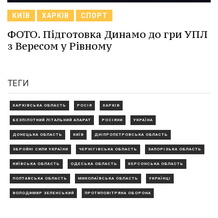
КИЇВ
ХАРКІВ
СПОРТ
ФОТО. Підготовка Динамо до гри УПЛ
з Вересом у Рівному
ТЕГИ
ХАРКІВСЬКА ОБЛАСТЬ
РОСІЯ
ХАРКІВ
БЕЗПІЛОТНИЙ ЛІТАЛЬНИЙ АПАРАТ
РОСІЯНИ
УКРАЇНА
ДОНЕЦЬКА ОБЛАСТЬ
КИЇВ
ДНІПРОПЕТРОВСЬКА ОБЛАСТЬ
ЗБРОЙНІ СИЛИ УКРАЇНИ
ЧЕРНІГІВСЬКА ОБЛАСТЬ
ЗАПОРІЗЬКА ОБЛАСТЬ
КИЇВСЬКА ОБЛАСТЬ
ОДЕСЬКА ОБЛАСТЬ
ХЕРСОНСЬКА ОБЛАСТЬ
ПОЛТАВСЬКА ОБЛАСТЬ
МИКОЛАЇВСЬКА ОБЛАСТЬ
УКРАЇНЦІ
ВОЛОДИМИР ЗЕЛЕНСЬКИЙ
ПРОТИПОВІТРЯНА ОБОРОНА