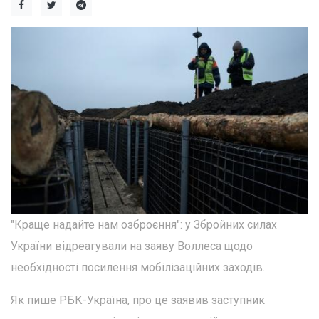
"Краще надайте нам озброєння": у Збройних силах
України відреагували на заяву Воллеса щодо
необхідності посилення мобілізаційних заходів.
Як пише РБК-Україна, про це заявив заступник