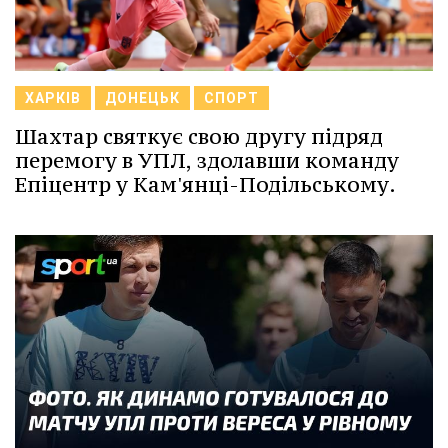
ХАРКІВ
ДОНЕЦЬК
СПОРТ
Шахтар святкує свою другу підряд
перемогу в УПЛ, здолавши команду
Епіцентр у Кам'янці-Подільському.