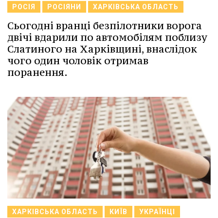
РОСІЯ
РОСІЯНИ
ХАРКІВСЬКА ОБЛАСТЬ
Сьогодні вранці безпілотники ворога
двічі вдарили по автомобілям поблизу
Слатиного на Харківщині, внаслідок
чого один чоловік отримав
поранення.
ХАРКІВСЬКА ОБЛАСТЬ
КИЇВ
УКРАЇНЦІ