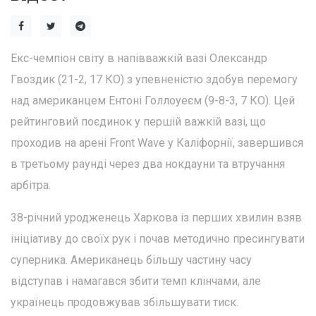
Екс-чемпіон світу в напівважкій вазі Олександр
Гвоздик (21-2, 17 КО) з упевненістю здобув перемогу
над американцем Ентоні Голлоуеєм (9-8-3, 7 КО). Цей
рейтинговий поєдинок у першій важкій вазі, що
проходив на арені Front Wave у Каліфорнії, завершився
в третьому раунді через два нокдауни та втручання
арбітра.
38-річний уродженець Харкова із перших хвилин взяв
ініціативу до своїх рук і почав методично пресингувати
суперника. Американець більшу частину часу
відступав і намагався збити темп клінчами, але
українець продовжував збільшувати тиск.