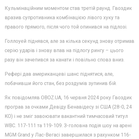
Кульмінаційним моментом став третій раунд. Гвоздик
вразив супротивника комбінацією лівого хуку та
правого прямого, після чого той опинився на підлозі.
Голлоуей піднявся, але за кілька секунд знову отримав
серію ударів і знову впав на підлогу рингу – цього
разу він зачепився за канати і повільно сповз вниз.
Рефері дав американцеві шанс піднятися, але,
побачивши його стан, без роздумів зупинив бій.
Як повідомляв OBOZ.UA, 16 червня 2024 року Гвоздик
програв за очками Девіду Бенавідесу зі США (28-0, 24
KO) і не зміг завоювати вакантний тимчасовий титул
WBC. 117-111 та 119-109. З-головна подія шоу на арені
MGM Grand у Лас-Вегасі завершилася з рахунком 116-