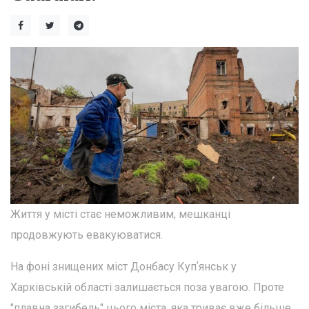
Життя у місті стає неможливим, мешканці
продовжують евакуюватися.
На фоні знищених міст Донбасу Купʼянськ у
Харківській області залишається поза увагою. Проте
"плавна загибель" цього міста, яка триває вже більше