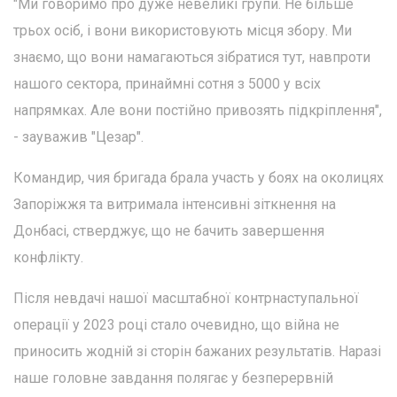
"Ми говоримо про дуже невеликі групи. Не більше
трьох осіб, і вони використовують місця збору. Ми
знаємо, що вони намагаються зібратися тут, навпроти
нашого сектора, принаймні сотня з 5000 у всіх
напрямках. Але вони постійно привозять підкріплення",
- зауважив "Цезар".
Командир, чия бригада брала участь у боях на околицях
Запоріжжя та витримала інтенсивні зіткнення на
Донбасі, стверджує, що не бачить завершення
конфлікту.
Після невдачі нашої масштабної контрнаступальної
операції у 2023 році стало очевидно, що війна не
приносить жодній зі сторін бажаних результатів. Наразі
наше головне завдання полягає у безперервній