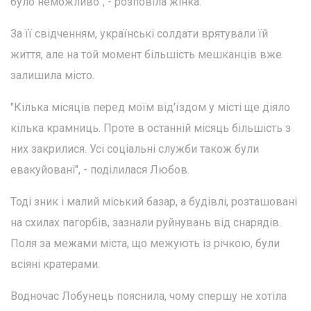
було неможливо", - розповіла жінка.
За її свідченням, українські солдати врятували їй
життя, але на той момент більшість мешканців вже
залишила місто.
"Кілька місяців перед моїм від'їздом у місті ще діяло
кілька крамниць. Проте в останній місяць більшість з
них закрилися. Усі соціальні служби також були
евакуйовані", - поділилася Любов.
Тоді зник і малий міський базар, а будівлі, розташовані
на схилах пагорбів, зазнали руйнувань від снарядів.
Поля за межами міста, що межують із річкою, були
всіяні кратерами.
Водночас Лобунець пояснила, чому спершу не хотіла