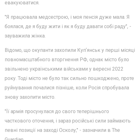
евакуюватися.
"Я працювала медсестрою, і моя пенсія дуже мала. Я
боялася, де я буду жити і як я буду давати собі раду", -
зауважила жінка.
Відомо, що окупанти захопили Купʼянськ у перші місяці
повномасштабного вторгнення РФ, однак місто було
звільнено українськими військами у вересні 2022
року. Тоді місто не було так сильно пошкоджено, проте
руйнування почалися пізніше, коли Росія спробувала
знову захопити місто.
"Її армія просунулася до свого теперішнього
часткового оточення, і зараз російські сили займають
певні позиції на заході Осколу," - зазначили в The
Guardian.