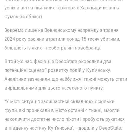
успіхів ані на північних територіях Харківщини, ані в
Сумській області.
Зокрема лише на Вовчанському напрямку з травня
2024 року росіяни втратили понад 15 тисяч убитими,
більшість із яких - необстріляні новобранці.
В той же час, фахівці з DeepState окреслили два
потенційні сценарії розвитку подій у Купʼянську.
Аналітики зазначили, що найближчі тижні можуть стати
вирішальними для цього населеного пункту.
"У місті ситуація залишається складною, оскільки
групи, які проникали в місто останні 4 тижні, змогли
накопичити достатнє число піхоти і пробують рухатися
в південну частину Куп'янська", - додали у DeepState.