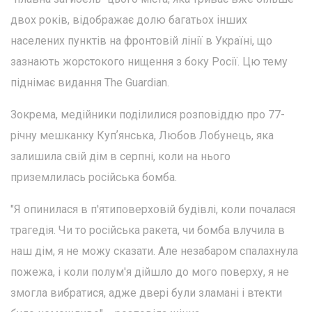
двох років, відображає долю багатьох інших
населених пунктів на фронтовій лінії в Україні, що
зазнають жорстокого нищення з боку Росії. Цю тему
піднімає видання The Guardian.
Зокрема, медійники поділилися розповіддю про 77-
річну мешканку Купʼянська, Любов Лобунець, яка
залишила свій дім в серпні, коли на нього
приземлилась російська бомба.
"Я опинилася в п'ятиповерховій будівлі, коли почалася
трагедія. Чи то російська ракета, чи бомба влучила в
наш дім, я не можу сказати. Але незабаром спалахнула
пожежа, і коли полум'я дійшло до мого поверху, я не
змогла вибратися, адже двері були зламані і втекти