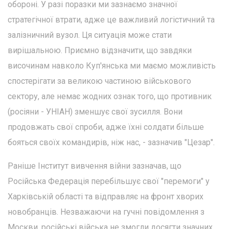
обороні. У разі поразки ми зазнаємо значної
стратегічної втрати, адже це важливий логістичний та
залізничний вузол. Ця ситуація може стати
вирішальною. Приємно відзначити, що завдяки
височинам навколо Куп'янська ми маємо можливість
спостерігати за великою частиною військового
сектору, але немає жодних ознак того, що противник
(росіяни - УНІАН) зменшує свої зусилля. Вони
продовжать свої спроби, адже їхні солдати більше
бояться своїх командирів, ніж нас, - зазначив "Цезар".
Раніше Інститут вивчення війни зазначав, що
Російська Федерація перебільшує свої "перемоги" у
Харківській області та відправляє на фронт хворих
новобранців. Незважаючи на гучні повідомлення з
Москви, російські війська не змогли досягти значних