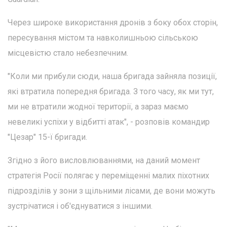
Через широке використання дронів з боку обох сторін,
пересування містом та навколишньою сільською
місцевістю стало небезпечним.
"Коли ми прибули сюди, наша бригада зайняла позиції,
які втратила попередня бригада. З того часу, як ми тут,
ми не втратили жодної території, а зараз маємо
невеликі успіхи у відбитті атак", - розповів командир
"Цезар" 15-ї бригади.
Згідно з його висловлюваннями, на даний момент
стратегія Росії полягає у переміщенні малих піхотних
підрозділів у зони з щільними лісами, де вони можуть
зустрічатися і об'єднуватися з іншими.