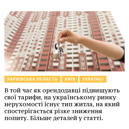
ХАРКІВСЬКА ОБЛАСТЬ
КИЇВ
УКРАЇНЦІ
В той час як орендодавці підвищують
свої тарифи, на українському ринку
нерухомості існує тип житла, на який
спостерігається різке зниження
попиту. Більше деталей у статті.