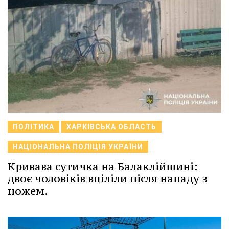
ПОЛІТИКА
ХАРКІВСЬКА ОБЛАСТЬ
НАЦІОНАЛЬНА ПОЛІЦІЯ УКРАЇНИ
Кривава сутичка на Балаклійщині:
двоє чоловіків вціліли після нападу з
ножем.