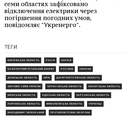
семи областях зафіксовано
відключення електрики через
погіршення погодних умов,
повідомляє "Укренерго".
ТЕГИ
ХАРКІВСЬКА ОБЛАСТЬ
РОСІЯ
ХАРКІВ
БЕЗПІЛОТНИЙ ЛІТАЛЬНИЙ АПАРАТ
РОСІЯНИ
УКРАЇНА
ДОНЕЦЬКА ОБЛАСТЬ
КИЇВ
ДНІПРОПЕТРОВСЬКА ОБЛАСТЬ
ЗБРОЙНІ СИЛИ УКРАЇНИ
ЧЕРНІГІВСЬКА ОБЛАСТЬ
ЗАПОРІЗЬКА ОБЛАСТЬ
КИЇВСЬКА ОБЛАСТЬ
ОДЕСЬКА ОБЛАСТЬ
ХЕРСОНСЬКА ОБЛАСТЬ
ПОЛТАВСЬКА ОБЛАСТЬ
МИКОЛАЇВСЬКА ОБЛАСТЬ
УКРАЇНЦІ
ВОЛОДИМИР ЗЕЛЕНСЬКИЙ
ПРОТИПОВІТРЯНА ОБОРОНА