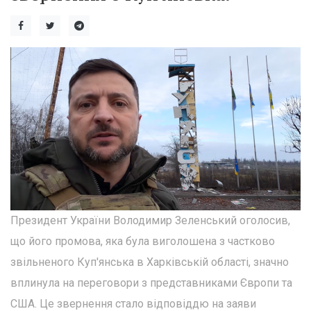
Президент України Володимир Зеленський оголосив,
що його промова, яка була виголошена з частково
звільненого Куп'янська в Харківській області, значно
вплинула на переговори з представниками Європи та
США. Це звернення стало відповіддю на заяви