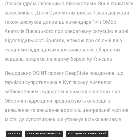
Олександром Сирським з військовими. Вони привітали
захисників з Днем Сухопутних військ. Глава держави
також вислухав доповідь командира 14-ї ОМБр
Анатолія Лисецького про оперативну ситуацію в зоні
відповідальності бригади, а також про спільні дії з
сусідніми підрозділами для виконання оборонних
завдань, зокрема на лівому березі Купʼянська.
Нещодавно OSINT-проєкт DeepState повідомив, що
гарнізон супротивника в Куп'янську виявився
заблокованим і відокремленим від основних сил.
Оборонні підрозділи продовжують операції з
виявлення та знищення ворога в центральній частині
міста, де супротивник ще утримує кілька анклавів.
УКРАЇНА
ХАРКІВСЬКА ОБЛАСТЬ
ВОЛОДИМИР ЗЕЛЕНСЬКИЙ