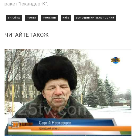
ракет "Іскандер-К".
УКРАЇНА
РОСІЯ
РОСІЯНИ
КИЇВ
ВОЛОДИМИР ЗЕЛЕНСЬКИЙ
ЧИТАЙТЕ ТАКОЖ