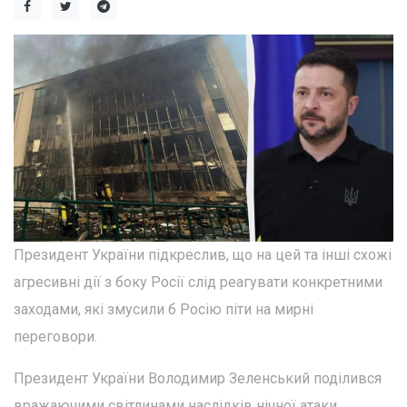
Президент України підкреслив, що на цей та інші схожі
агресивні дії з боку Росії слід реагувати конкретними
заходами, які змусили б Росію піти на мирні
переговори.
Президент України Володимир Зеленський поділився
вражаючими світлинами наслідків нічної атаки