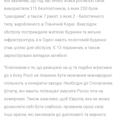
Він зазначив, що під час нічної атаки російські сили
використали 315 безпілотників, з яких 250 були
"шахідами", а також 7 ракет, з яких 2 - балістичного
типу, виробленого в Північній Кореї. Внаслідок
обстрілу постраждали житлові будинки та міська
інфраструктура, а в Одесі навіть пологовий будинок
став ціллю для обстрілу. Є 13 поранених, а також
зареєстровані випадки загибелі.
"Ключовим є те, що реакцією на ці та подібні агресивні
дії з боку Росії не повинно бути мовчання міжнародної
спільноти, а конкретні заходи. Необхідні дії Сполучених
Штатів, які мають потенціал змусити Росію піти на
компроміс. Також важливо, щоб Європа, яка не може
дозволити собі бути слабкою, проявила свою силу.
Інші країни, які закликали до дипломатії та мирного