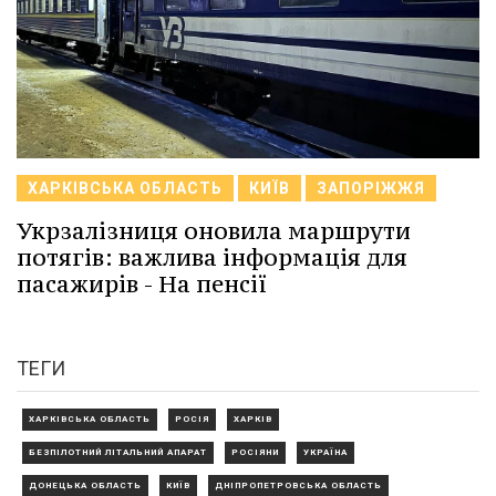
ХАРКІВСЬКА ОБЛАСТЬ
КИЇВ
ЗАПОРІЖЖЯ
Укрзалізниця оновила маршрути
потягів: важлива інформація для
пасажирів - На пенсії
ТЕГИ
ХАРКІВСЬКА ОБЛАСТЬ
РОСІЯ
ХАРКІВ
БЕЗПІЛОТНИЙ ЛІТАЛЬНИЙ АПАРАТ
РОСІЯНИ
УКРАЇНА
ДОНЕЦЬКА ОБЛАСТЬ
КИЇВ
ДНІПРОПЕТРОВСЬКА ОБЛАСТЬ