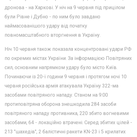
дронова - на Харкові. У ніч на 9 червня під прицілом
були Рівне і Дубно - по ним було завдано
наймасованішого удару від початку
повномасштабного вторгнення в Україну.
Ніч 10 червня також показала концентровані удари РФ
по окремих містах України. За інформацією Повітряних
сил, основним напрямком удару було місто Київ.
Починаючи із 20-ї години 9 червня і протягом ночі 10
червня російська армія атакувала Україну 322-ма
засобами повітряного нападу. Станом на 9:00
протиповітряна оборона знешкодила 284 засоби
повітряного нападу противника, 220 збито вогневими
засобами, 64 - локаційно втрачені. Серед збитих цілей -
213 "шахедів", 2 балістичні ракети KN-23 і 5 крилатих