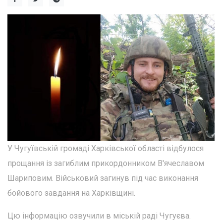
У Чугуївській громаді Харківської області відбулося
прощання із загиблим прикордонником В'ячеславом
Шариповим. Військовий загинув під час виконання
бойового завдання на Харківщині.
Цю інформацію озвучили в міській раді Чугуєва.