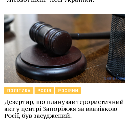
ПОЛІТИКА
РОСІЯ
РОСІЯНИ
Дезертир, що планував терористичний
акт у центрі Запоріжжя за вказівкою
Росії, був засуджений.