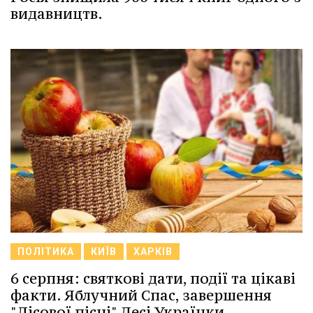
видавництв.
ПОЛІТИКА
КИЇВ
ХАРКІВ
6 серпня: святкові дати, події та цікаві
факти. Яблучний Спас, завершення
"Лісової пісні" Лесі Українки.