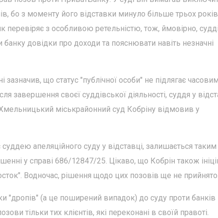
чів, бо з моменту його відставки минуло більше трьох років
к перевіряє з особливою ретельністю, тож, ймовірно, судді
и банку довідки про доходи та пояснювати навіть незначні
 зазначив, що статус "публічної особи" не підлягає часови
сля завершення своєї суддівської діяльності, суддя у відст
Хмельницький міськрайонний суд Кобріну відмовив у
є суддею апеляційного суду у відставці, залишається таким
рішенні у справі 686/12847/25. Цікаво, що Кобрін також іні
осток". Водночас, рішення щодо цих позовів ще не прийнято
нки "дропів" (а це поширений випадок) до суду проти банків
зови тільки тих клієнтів, які переконані в своїй правоті.