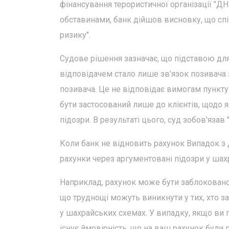
фінансування терористичної організації "ДНР
обставинами, банк дійшов висновку, що сп
ризику".
Судове рішення зазначає, що підставою дл
відповідачем стало лише зв’язок позивача з
позивача. Це не відповідає вимогам пункту
бути застосований лише до клієнтів, щодо як
підозри. В результаті цього, суд зобов'яза
Коли банк не відновить рахунок Випадок з
рахунки через аргументовані підозри у шах
Наприклад, рахунок може бути заблоковано
що труднощі можуть виникнути у тих, хто за
у шахрайських схемах. У випадку, якщо ви 
існує ймовірність, що на ваш рахунок були 