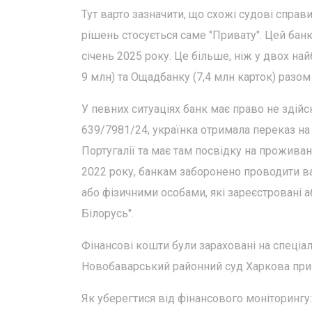
Тут варто зазначити, що схожі судові справ
рішень стосується саме "Привату". Цей банк
січень 2025 року. Це більше, ніж у двох н
9 млн) та Ощадбанку (7,4 млн карток) разом 
У певних ситуаціях банк має право не здій
639/7981/24, українка отримала переказ на 
Португалії та має там посвідку на прожива
2022 року, банкам заборонено проводити в
або фізичними особами, які зареєстровані 
Білорусь".
Фінансові кошти були зараховані на спеціал
Новобаварський районний суд Харкова прий
Як уберегтися від фінансового моніторингу: 