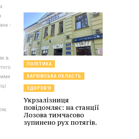
их
а
анк -
ає в
ПОЛІТИКА
ютого
ХАРКІВСЬКА ОБЛАСТЬ
ними
іці
ЗДОРОВ'Я
Укрзалізниця
повідомляє: на станції
ом,
Лозова тимчасово
зупинено рух потягів.