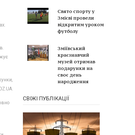
Свято спорту у
Змієві провели
відкритим уроком
ах.
футболу
в.
Зміївський
краєзнавчий
джує
музей отримав
подарунки на
своє день
хунки,
народження
OZ.UA.
СВІЖІ ПУБЛІКАЦІЇ
мовно
ти