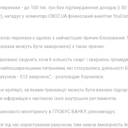
перекази - до 100 тис. грн без підтвердження доходів (і 50 
у), нагадує у коментарі OBOZ.UA фінансовий аналітик YouCont
сові перекази є однією з найчастіших причин блокування.
рекази можуть бути заморожені) з таких причин:
ковано свідчить хоча б кількість скарг і звернень громадя
найпоширенішими питаннями, які стосувались діяльності б
ахунків - 513 звернень", - розповідає Корнилюк.
ні критерії, за якими транзакції можуть бути визнані підозр
Ця інформація є частиною їхніх внутрішніх регламентів.
нансового моніторингу в ГЛОБУС БАНКУ, рекомендує:
я під час користування рахунком, тим нижча ймовірність й