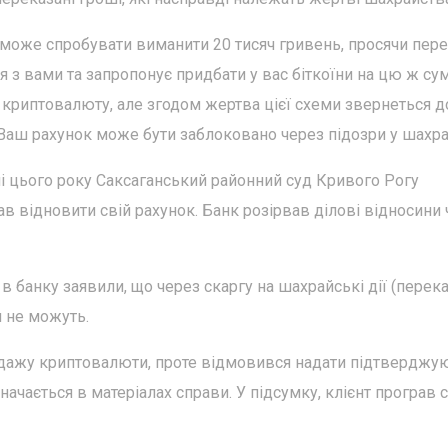
 може спробувати виманити 20 тисяч гривень, просячи пер
я з вами та запропонує придбати у вас біткоїни на цю ж сум
і криптовалюту, але згодом жертва цієї схеми звернеться д
. Ваш рахунок може бути заблоковано через підозри у шахра
ітні цього року Саксаганський районний суд Кривого Рогу
в відновити свій рахунок. Банк розірвав ділові відносини
 в банку заявили, що через скаргу на шахрайські дії (перека
и не можуть.
родажу криптовалюти, проте відмовився надати підтверджу
значається в матеріалах справи. У підсумку, клієнт програв 