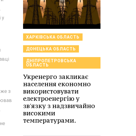
.
 у
ХАРКІВСЬКА ОБЛАСТЬ
ДОНЕЦЬКА ОБЛАСТЬ
м
авці
ДНІПРОПЕТРОВСЬКА
ОБЛАСТЬ
Укренерго закликає
населення економно
використовувати
 же з
електроенергію у
ціював
зв'язку з надзвичайно
.
високими
температурами.
 не