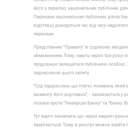
його з переліку національних публічних дія
Перекази національних публічних діячів бан
відставці доводиться час від часу надсилат
перекази.
Представник "Привату" в судовому засіданні
обмеженням. Тому, навіть через три роки пі
продовжує залишатися публічною особою. 
задоволенні цього запиту.
"Суд підкреслює, що статус позивача, який 
моменту його відставки", - зазначається у 
позови проти "Універсал Банку" та "Банку В
Тут варто зазначити, що через закриті раху
звертаються. Тому в реєстрі можна знайти по