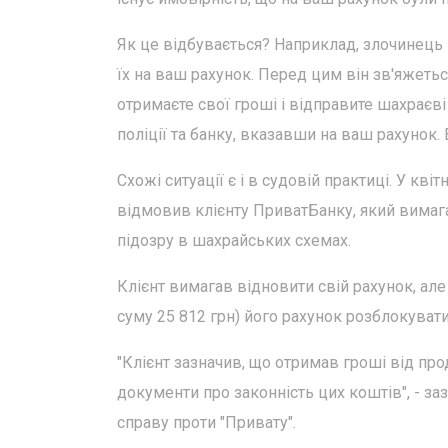
Як це відбувається? Наприклад, злочинець
їх на ваш рахунок. Перед цим він зв'яжетьс
отримаєте свої гроші і відправите шахраєв
поліції та банку, вказавши на ваш рахунок
Схожі ситуації є і в судовій практиці. У кв
відмовив клієнту ПриватБанку, який вимага
підозру в шахрайських схемах.
Клієнт вимагав відновити свій рахунок, але
суму 25 812 грн) його рахунок розблокуват
"Клієнт зазначив, що отримав гроші від п
документи про законність цих коштів", - за
справу проти "Привату".