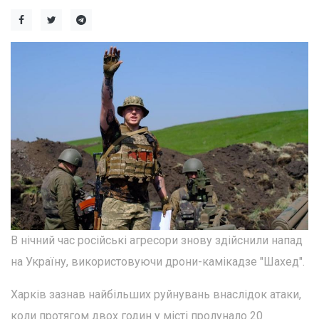
В нічний час російські агресори знову здійснили напад
на Україну, використовуючи дрони-камікадзе "Шахед".
Харків зазнав найбільших руйнувань внаслідок атаки,
коли протягом двох годин у місті пролунало 20