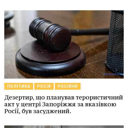
ПОЛІТИКА
РОСІЯ
РОСІЯНИ
Дезертир, що планував терористичний
акт у центрі Запоріжжя за вказівкою
Росії, був засуджений.