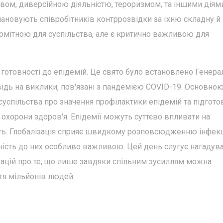
ством, диверсійною діяльністю, тероризмом, та іншими діям
ановують співробітників контррозвідки за їхню складну й
помітною для суспільства, але є критично важливою для
 готовності до епідемій. Це свято було встановлено Генер
ідь на виклики, пов'язані з пандемією COVID-19. Основно
суспільства про значення профілактики епідемій та підгото
 охорони здоров'я. Епідемії можуть суттєво впливати на
ість. Глобалізація сприяє швидкому розповсюдженню інфек
ість до них особливо важливою. Цей день слугує нагадув
зацій про те, що лише завдяки спільним зусиллям можна
тя мільйонів людей.