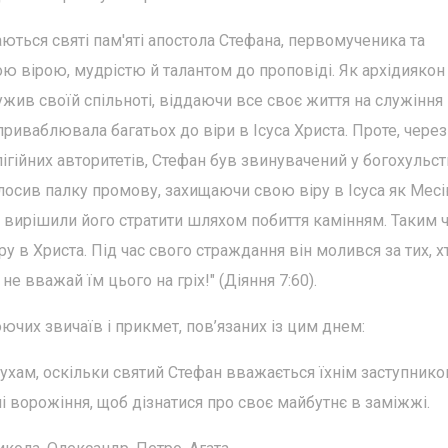
ються святі пам'яті апостола Стефана, первомученика та
ю вірою, мудрістю й талантом до проповіді. Як архідиякон
ив своїй спільноті, віддаючи все своє життя на служіння
риваблювала багатьох до віри в Ісуса Христа. Проте, через
ігійних авторитетів, Стефан був звинувачений у богохульств
лосив палку промову, захищаючи свою віру в Ісуса як Месі
и вирішили його стратити шляхом побиття камінням. Таким 
 в Христа. Під час свого страждання він молився за тих, х
е вважай їм цього на гріх!" (Діяння 7:60).
чих звичаїв і прикмет, пов’язаних із цим днем:
ухам, оскільки святий Стефан вважається їхнім заступнико
 ворожіння, щоб дізнатися про своє майбутнє в заміжжі.