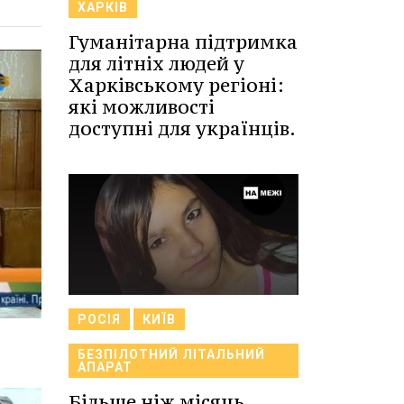
ХАРКІВ
Гуманітарна підтримка
для літніх людей у
Харківському регіоні:
які можливості
доступні для українців.
РОСІЯ
КИЇВ
БЕЗПІЛОТНИЙ ЛІТАЛЬНИЙ
АПАРАТ
Більше ніж місяць