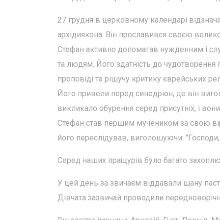
27 грудня в церковному календарі відзнача
архідиякона. Він прославився своєю велико
Стефан активно допомагав нужденним і служ
та людям. Його здатність до чудотворення п
проповіді та рішучу критику єврейських рел
Його привели перед синедріон, де він виго
викликало обурення серед присутніх, і вон
Стефан став першим мучеником за свою віру
його переслідував, виголошуючи: "Господи, н
Серед наших пращурів було багато захоплюю
У цей день за звичаєм віддавали шану паст
Дівчата зазвичай проводили передноворічні