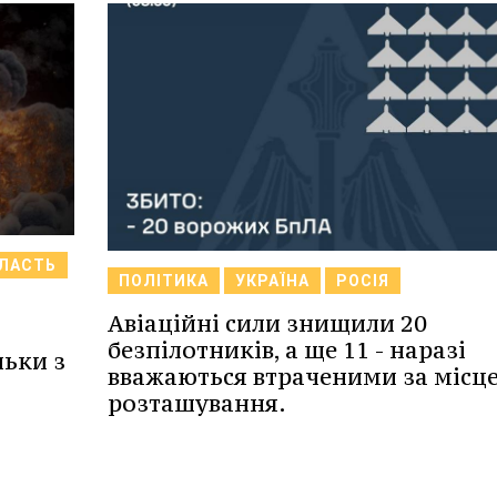
БЛАСТЬ
ПОЛІТИКА
УКРАЇНА
РОСІЯ
Авіаційні сили знищили 20
безпілотників, а ще 11 - наразі
льки з
вважаються втраченими за місц
розташування.