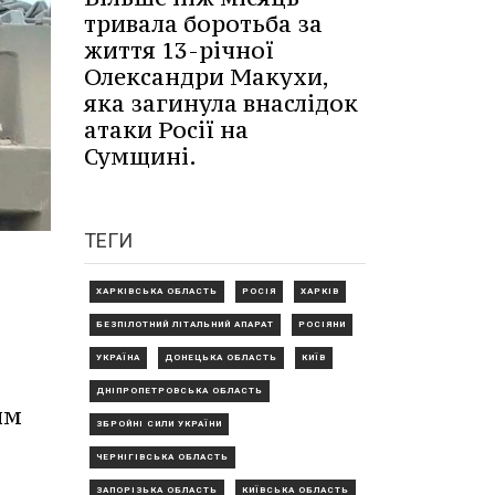
тривала боротьба за
життя 13-річної
Олександри Макухи,
яка загинула внаслідок
атаки Росії на
Сумщині.
ТЕГИ
ХАРКІВСЬКА ОБЛАСТЬ
РОСІЯ
ХАРКІВ
БЕЗПІЛОТНИЙ ЛІТАЛЬНИЙ АПАРАТ
РОСІЯНИ
УКРАЇНА
ДОНЕЦЬКА ОБЛАСТЬ
КИЇВ
ДНІПРОПЕТРОВСЬКА ОБЛАСТЬ
им
ЗБРОЙНІ СИЛИ УКРАЇНИ
ЧЕРНІГІВСЬКА ОБЛАСТЬ
ЗАПОРІЗЬКА ОБЛАСТЬ
КИЇВСЬКА ОБЛАСТЬ