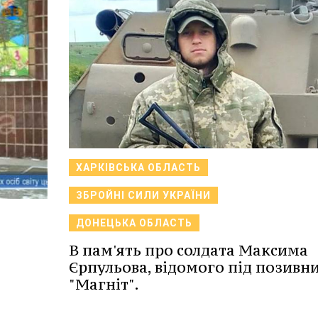
ХАРКІВСЬКА ОБЛАСТЬ
ЗБРОЙНІ СИЛИ УКРАЇНИ
ДОНЕЦЬКА ОБЛАСТЬ
В пам'ять про солдата Максима
Єрпульова, відомого під позивн
"Магніт".