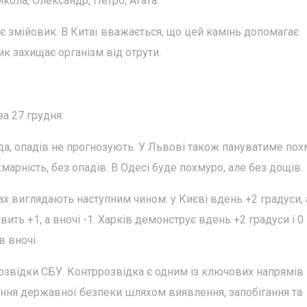
икола, Олександр, Петро, Агата.
є змійовик. В Китаї вважається, що цей камінь допомагає
ик захищає організм від отрути.
за 27 грудня:
ода, опадів не прогнозують. У Львові також пануватиме по
марність, без опадів. В Одесі буде похмуро, але без дощів.
ах виглядають наступним чином: у Києві вдень +2 градуси, 
вить +1, а вночі -1. Харків демонструє вдень +2 градуси і 0 
в вночі.
озвідки СБУ. Контррозвідка є одним із ключових напрямів
чення державної безпеки шляхом виявлення, запобігання та