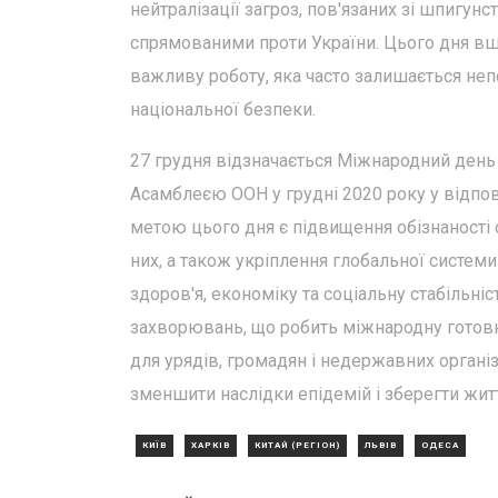
нейтралізації загроз, пов'язаних зі шпигун
спрямованими проти України. Цього дня вш
важливу роботу, яка часто залишається не
національної безпеки.
27 грудня відзначається Міжнародний день
Асамблеєю ООН у грудні 2020 року у відпов
метою цього дня є підвищення обізнаності 
них, а також укріплення глобальної системи
здоров'я, економіку та соціальну стабільн
захворювань, що робить міжнародну готовн
для урядів, громадян і недержавних органі
зменшити наслідки епідемій і зберегти жит
КИЇВ
ХАРКІВ
КИТАЙ (РЕГІОН)
ЛЬВІВ
ОДЕСА