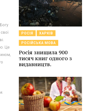
 Богу
 свої
РОСІЯ
ХАРКІВ
і.
РОСІЙСЬКА МОВА
ю. Це
Росія знищила 900
чином,
тисяч книг одного з
то
видавництв.
м.