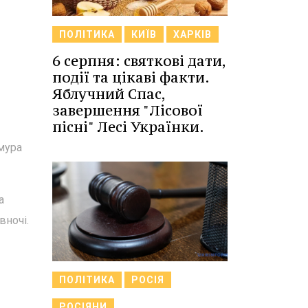
ПОЛІТИКА
КИЇВ
ХАРКІВ
6 серпня: святкові дати,
події та цікаві факти.
Яблучний Спас,
завершення "Лісової
пісні" Лесі Українки.
хмура
а
вночі.
ПОЛІТИКА
РОСІЯ
РОСІЯНИ