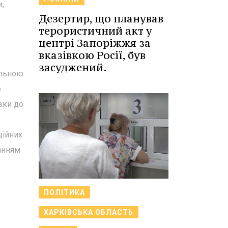
и,
Дезертир, що планував
терористичний акт у
центрі Запоріжжя за
вказівкою Росії, був
засуджений.
альною
ю
вки до
ційних
анням
ПОЛІТИКА
ХАРКІВСЬКА ОБЛАСТЬ