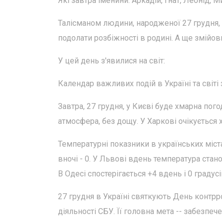
Які завтра іменини: Аркадій, Гнат, Леонід, М
Талісманом людини, народженої 27 грудня, 
подолати розбіжності в родині. А ще змійов
У цей день з'явилися на світ:
Календар важливих подій в Україні та світі 
Завтра, 27 грудня, у Києві буде хмарна пог
атмосфера, без дощу. У Харкові очікується х
Температурні показники в українських міст
вночі - 0. У Львові вдень температура стано
В Одесі спостерігається +4 вдень і 0 градусі
27 грудня в Україні святкують День контрр
діяльності СБУ. Її головна мета -- забезпе