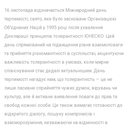
16 листопада відзначається Міжнародний день
терпимості, свято, яке було засноване Організацією
Об'єднаних Націй у 1995 році після ухвалення
Декларації принципів толерантності ЮНЕСКО. Цей
день спрямований на підвищення рівня взаємоповаги
та прийняття різноманітності в суспільстві, акцентуючи
важливість толерантності в умовах, коли мирне
співіснування стає дедалі актуальнішим. День
терпимості нагадує нам, що толерантність — це не
лише пасивне сприйняття чужих думок, вірувань чи
культур, але й активне виявлення поваги до прав та
свобод кожної особи. Це також вимагає готовності до
відкритого діалогу, пошуку компромісів і
взаєморозуміння, незважаючи на відмінності в