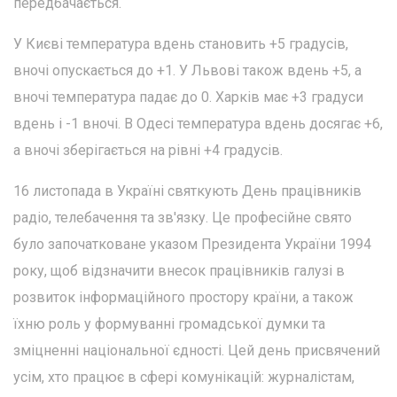
передбачається.
У Києві температура вдень становить +5 градусів,
вночі опускається до +1. У Львові також вдень +5, а
вночі температура падає до 0. Харків має +3 градуси
вдень і -1 вночі. В Одесі температура вдень досягає +6,
а вночі зберігається на рівні +4 градусів.
16 листопада в Україні святкують День працівників
радіо, телебачення та зв'язку. Це професійне свято
було започатковане указом Президента України 1994
року, щоб відзначити внесок працівників галузі в
розвиток інформаційного простору країни, а також
їхню роль у формуванні громадської думки та
зміцненні національної єдності. Цей день присвячений
усім, хто працює в сфері комунікацій: журналістам,