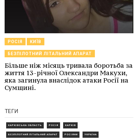
РОСІЯ
КИЇВ
БЕЗПІЛОТНИЙ ЛІТАЛЬНИЙ АПАРАТ
Більше ніж місяць тривала боротьба за
життя 13-річної Олександри Макухи,
яка загинула внаслідок атаки Росії на
Сумщині.
ТЕГИ
ХАРКІВСЬКА ОБЛАСТЬ
РОСІЯ
ХАРКІВ
БЕЗПІЛОТНИЙ ЛІТАЛЬНИЙ АПАРАТ
РОСІЯНИ
УКРАЇНА