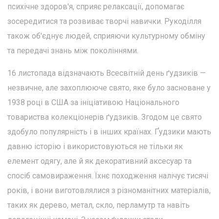
психічне здоров'я, сприяє релаксації, допомагає
зосередитися та розвиває творчі навички. Рукоділля
також об'єднує людей, сприяючи культурному обміну
та передачі знань між поколіннями.
16 листопада відзначають Всесвітній день ґудзиків —
незвичне, але захоплююче свято, яке було засноване у
1938 році в США за ініціативою Національного
товариства колекціонерів ґудзиків. Згодом це свято
здобуло популярність і в інших країнах. Ґудзики мають
давню історію і використовуються не тільки як
елемент одягу, але й як декоративний аксесуар та
спосіб самовираження. Їхнє походження налічує тисячі
років, і вони виготовлялися з різноманітних матеріалів,
таких як дерево, метал, скло, перламутр та навіть