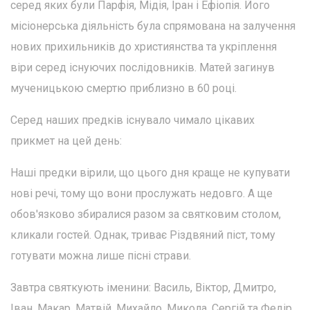
серед яких були Парфія, Мідія, Іран і Ефіопія. Його
місіонерська діяльність була спрямована на залучення
нових прихильників до християнства та укріплення
віри серед існуючих послідовників. Матей загинув
мученицькою смертю приблизно в 60 році.
Серед наших предків існувало чимало цікавих
прикмет на цей день:
Наші предки вірили, що цього дня краще не купувати
нові речі, тому що вони прослужать недовго. А ще
обов'язково збиралися разом за святковим столом,
кликали гостей. Однак, триває Різдвяний піст, тому
готувати можна лише пісні страви.
Завтра святкують іменини: Василь, Віктор, Дмитро,
Іван, Макар, Матвій, Михайло, Микола, Сергій та Федір.