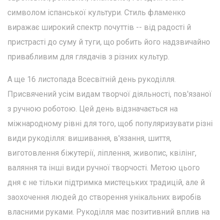
символом іспанської культури. Стиль фламенко
виражає широкий спектр почуттів -- від радості й
пристрасті до суму й туги, що робить його надзвичайно
привабливим для глядачів з різних культур.
А ще 16 листопада Всесвітній день рукоділля.
Присвячений усім видам творчої діяльності, пов'язаної
з ручною роботою. Цей день відзначається на
міжнародному рівні для того, щоб популяризувати різні
види рукоділля: вишивання, в'язання, шиття,
виготовлення біжутерії, ліплення, живопис, квілінг,
валяння та інші види ручної творчості. Метою цього
дня є не тільки підтримка мистецьких традицій, але й
заохочення людей до створення унікальних виробів
власними руками. Рукоділля має позитивний вплив на