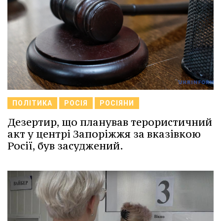
ПОЛІТИКА
РОСІЯ
РОСІЯНИ
Дезертир, що планував терористичний
акт у центрі Запоріжжя за вказівкою
Росії, був засуджений.