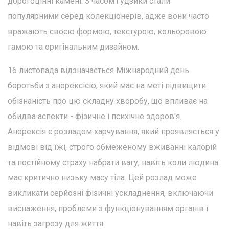
дорогоцінні камені. З часом ґудзики стали
популярними серед колекціонерів, адже вони часто
вражають своєю формою, текстурою, кольоровою
гамою та оригінальним дизайном.
16 листопада відзначається Міжнародний день
боротьби з анорексією, який має на меті підвищити
обізнаність про цю складну хворобу, що впливає на
обидва аспекти - фізичне і психічне здоров'я.
Анорексія є розладом харчування, який проявляється у
відмові від їжі, строго обмеженому вживанні калорій
та постійному страху набрати вагу, навіть коли людина
має критично низьку масу тіла. Цей розлад може
викликати серйозні фізичні ускладнення, включаючи
виснаження, проблеми з функціонуванням органів і
навіть загрозу для життя.