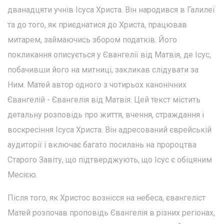
дванадцяти учнів Ісуса Христа. Він народився в Галилеї
та до того, як приєднатися до Христа, працював
митарем, займаючись збором податків. Його
покликання описується у Євангелії від Матвія, де Ісус,
побачивши його на митниці, закликав слідувати за
Ним. Матей автор одного з чотирьох канонічних
Євангелій - Євангелія від Матвія. Цей текст містить
детальну розповідь про життя, вчення, страждання і
воскресіння Ісуса Христа. Він адресований єврейській
аудиторії і включає багато посилань на пророцтва
Старого Завіту, що підтверджують, що Ісус є обіцяним
Месією.
Після того, як Христос вознісся на небеса, євангеліст
Матей розпочав проповідь Євангелія в різних регіонах,