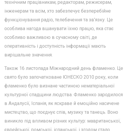
технічним працівникам, редакторам, режисерам,
інженерам та всім, хто забезпечує безперебійне
функціонування радіо, телебачення та зв'язку. Це
особлива нагода вшанувати їхню працю, яка стає
особливо важливою в сучасному світі, де
оперативність і доступність інформації мають
вирішальне значення.
Також 16 листопада Міжнародний день фламенко. Це
свято було започатковане ЮНЕСКО 2010 року, коли
фламенко було визнане частиною нематеріальної
культурної спадщини людства. Фламенко зародилося
в Андалусії, Іспанія, як яскраве й емоційно насичене
мистецтво, що поєднує спів, музику та танець. Воно
виникло під впливом різних культур: мавританської,
єврейської, ромської, іспанської, і згодом стало