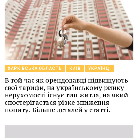
ХАРКІВСЬКА ОБЛАСТЬ
КИЇВ
УКРАЇНЦІ
В той час як орендодавці підвищують
свої тарифи, на українському ринку
нерухомості існує тип житла, на який
спостерігається різке зниження
попиту. Більше деталей у статті.