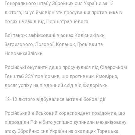
Генерального штабу Збройних сил України за 13
лютого, існує ймовірність просування противника в
полях на захід від Першотравневого.
Бої також зафіксовані в зонах Колісниківки,
Загризового, Лозової, Копанок, Греківки та
Новомихайлівки.
Російські окупанти дещо просунулися під Сіверськом.
Генштаб ЗСУ повідомив, що противник, ймовірно,
досяг успіху на південний схід від Федорівки.
12-13 лютого відбувалися активні бойові дії:
Російський військовий кореспондент повідомив, що
підрозділи РФ нібито успішно зупинили механізовану
атаку Збройних сил України на околицях Торецька.