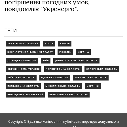
погіршення погодних умов,
повідомляє "Укренерго".
ТЕГИ
ХАРКІВСЬКА ОБЛАСТЬ
РОСІЯ
ХАРКІВ
БЕЗПІЛОТНИЙ ЛІТАЛЬНИЙ АПАРАТ
РОСІЯНИ
УКРАЇНА
ДОНЕЦЬКА ОБЛАСТЬ
КИЇВ
ДНІПРОПЕТРОВСЬКА ОБЛАСТЬ
ЗБРОЙНІ СИЛИ УКРАЇНИ
ЧЕРНІГІВСЬКА ОБЛАСТЬ
ЗАПОРІЗЬКА ОБЛАСТЬ
КИЇВСЬКА ОБЛАСТЬ
ОДЕСЬКА ОБЛАСТЬ
ХЕРСОНСЬКА ОБЛАСТЬ
ПОЛТАВСЬКА ОБЛАСТЬ
МИКОЛАЇВСЬКА ОБЛАСТЬ
УКРАЇНЦІ
ВОЛОДИМИР ЗЕЛЕНСЬКИЙ
ПРОТИПОВІТРЯНА ОБОРОНА
Copyright © Будь-яке копiювання, публiкацiя, передрук допустимо із