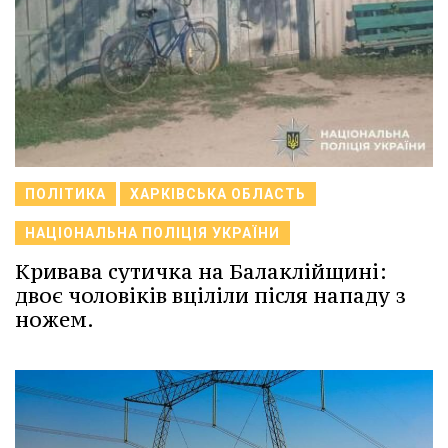
ПОЛІТИКА
ХАРКІВСЬКА ОБЛАСТЬ
НАЦІОНАЛЬНА ПОЛІЦІЯ УКРАЇНИ
Кривава сутичка на Балаклійщині:
двоє чоловіків вціліли після нападу з
ножем.