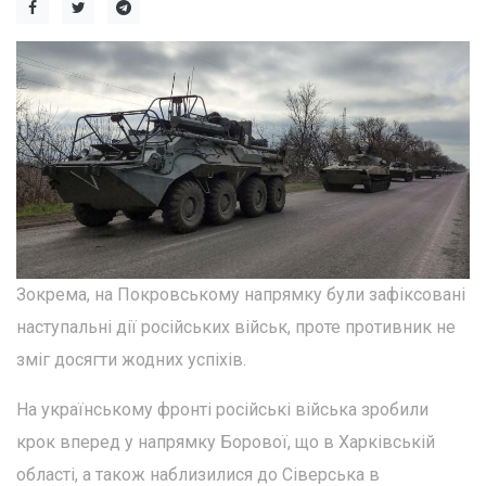
Зокрема, на Покровському напрямку були зафіксовані
наступальні дії російських військ, проте противник не
зміг досягти жодних успіхів.
На українському фронті російські війська зробили
крок вперед у напрямку Борової, що в Харківській
області, а також наблизилися до Сіверська в