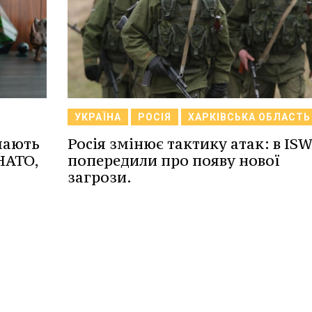
УКРАЇНА
РОСІЯ
ХАРКІВСЬКА ОБЛАСТЬ
мають
Росія змінює тактику атак: в IS
НАТО,
попередили про появу нової
загрози.