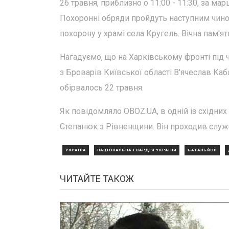
26 травня, приблизно о 11:00 - 11:30, за ма
Похоронні обряди пройдуть наступним чином: 
похорону у храмі села Кругель. Вічна пам'ят
Нагадуємо, що на Харківському фронті під
з Броварів Київської області В'ячеслав Ка
обірвалось 22 травня.
Як повідомляло OBOZ.UA, в одній із східни
Степанюк з Рівненщини. Він проходив служб
УКРАЇНА
НАЦІОНАЛЬНА ГВАРДІЯ УКРАЇНИ
БАТАЛЬЙОН
ЧИТАЙТЕ ТАКОЖ