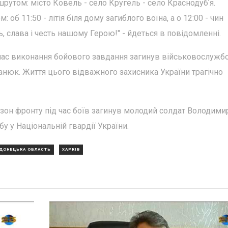
ршрутом: місто Ковель - село Кругель - село Краснодубʼя.
об 11:50 - літія біля дому загиблого воїна, а о 12:00 - чин
ь, слава і честь нашому Герою!" - йдеться в повідомленні.
 час виконання бойового завдання загинув військовослужб
банюк. Життя цього відважного захисника України трагічно
х зон фронту під час боїв загинув молодий солдат Володими
у у Національній гвардії України.
ДОНЕЦЬКА ОБЛАСТЬ
ХАРКІВ