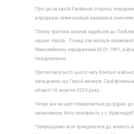
Про це на своїй Facebook-сторінці повідом
впродовж семи місяців вважався зниклим 
"Знову трагічна новина надійшла до Любли
наших героїв... Понад сім місяців вважавс
Миколайович, народжений 02.01.1991, війсь
повідомленні.
Протягом усього цього часу близькі військ
засвідчили, що Герой загинув. Свій фіналь
області 16 жовтня 2024 року.
Тепер він на щиті повертається до рідної д
захисником, його поховають у с. Краснодуб'
"Запрошуємо всіх приєднатися до живого ко