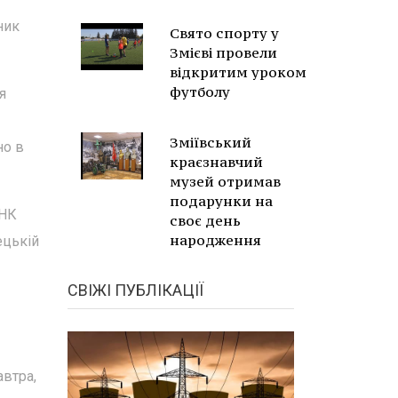
ник
Свято спорту у
Змієві провели
відкритим уроком
футболу
я
Зміївський
но в
краєзнавчий
музей отримав
подарунки на
ДНК
своє день
народження
ецькій
СВІЖІ ПУБЛІКАЦІЇ
автра,