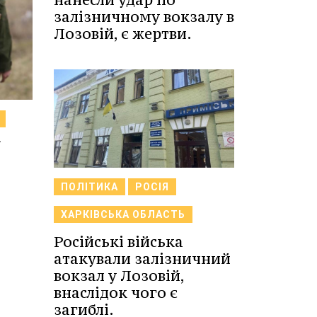
залізничному вокзалу в
Лозовій, є жертви.
W
ПОЛІТИКА
РОСІЯ
ХАРКІВСЬКА ОБЛАСТЬ
Російські війська
атакували залізничний
вокзал у Лозовій,
внаслідок чого є
загиблі.