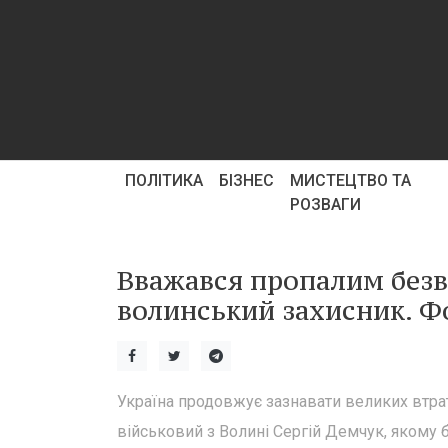
ПОЛІТИКА
БІЗНЕС
МИСТЕЦТВО ТА
РОЗВАГИ
Вважався пропалим безві
волинський захисник. Ф
Україна продовжує зазнавати великих втрат 
військовий з Волині Сергій Демчук, якому б