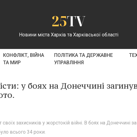
25
TV
Новини міста Харків та Харківської області
КОНФЛІКТ, ВІЙНА
ПОЛІТИКА ТА ДЕРЖАВНЕ
ТЕ
ТА МИР
УПРАВЛІННЯ
сти: у боях на Донеччині загину
ото.
своїх захисників у жорстокій війні. В боях на Донеччині з
уло всього 34 роки.