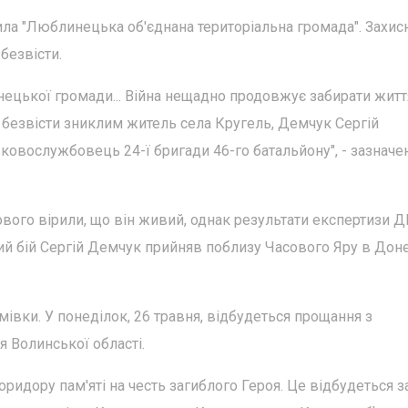
ила "Люблинецька об'єднана територіальна громада". Захис
безвісти.
нецької громади... Війна нещадно продовжує забирати житт
я безвісти зниклим житель села Кругель, Демчук Сергій
ковослужбовець 24-ї бригади 46-го батальйону", - зазначе
ового вірили, що він живий, однак результати експертизи 
ний бій Сергій Демчук прийняв поблизу Часового Яру в Дон
омівки. У понеділок, 26 травня, відбудеться прощання з
я Волинської області.
ридору пам'яті на честь загиблого Героя. Це відбудеться з