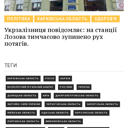
ПОЛІТИКА
ХАРКІВСЬКА ОБЛАСТЬ
ЗДОРОВ'Я
Укрзалізниця повідомляє: на станції
Лозова тимчасово зупинено рух
потягів.
ТЕГИ
ХАРКІВСЬКА ОБЛАСТЬ
РОСІЯ
ХАРКІВ
БЕЗПІЛОТНИЙ ЛІТАЛЬНИЙ АПАРАТ
РОСІЯНИ
УКРАЇНА
ДОНЕЦЬКА ОБЛАСТЬ
КИЇВ
ДНІПРОПЕТРОВСЬКА ОБЛАСТЬ
ЗБРОЙНІ СИЛИ УКРАЇНИ
ЧЕРНІГІВСЬКА ОБЛАСТЬ
ЗАПОРІЗЬКА ОБЛАСТЬ
КИЇВСЬКА ОБЛАСТЬ
ОДЕСЬКА ОБЛАСТЬ
ХЕРСОНСЬКА ОБЛАСТЬ
ПОЛТАВСЬКА ОБЛАСТЬ
МИКОЛАЇВСЬКА ОБЛАСТЬ