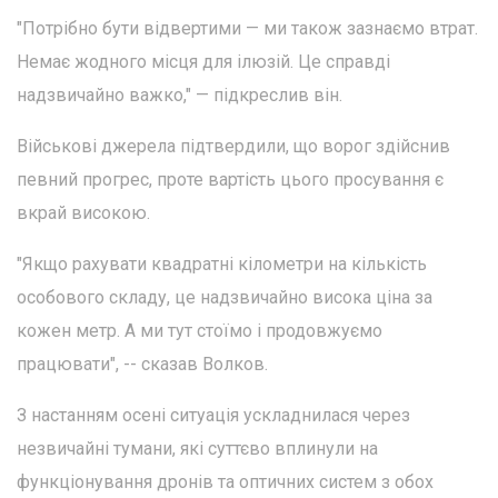
"Потрібно бути відвертими — ми також зазнаємо втрат.
Немає жодного місця для ілюзій. Це справді
надзвичайно важко," — підкреслив він.
Військові джерела підтвердили, що ворог здійснив
певний прогрес, проте вартість цього просування є
вкрай високою.
"Якщо рахувати квадратні кілометри на кількість
особового складу, це надзвичайно висока ціна за
кожен метр. А ми тут стоїмо і продовжуємо
працювати", -- сказав Волков.
З настанням осені ситуація ускладнилася через
незвичайні тумани, які суттєво вплинули на
функціонування дронів та оптичних систем з обох