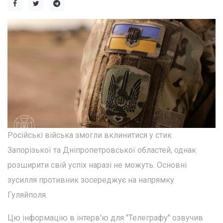
Російські війська змогли вклинитися у стик
Запорізької та Дніпропетровської областей, однак
розширити свій успіх наразі не можуть. Основні
зусилля противник зосереджує на напрямку
Гуляйполя.
Цю інформацію в інтерв'ю для "Телеграфу" озвучив