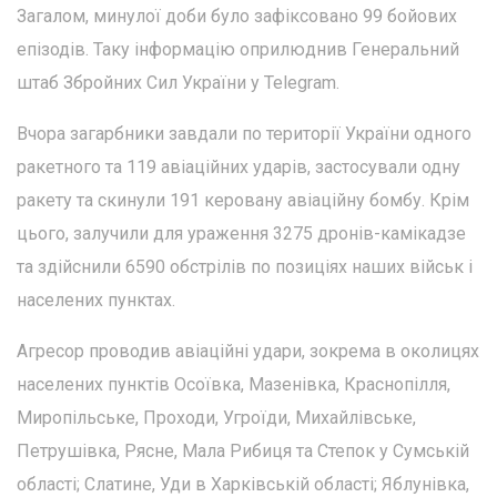
Загалом, минулої доби було зафіксовано 99 бойових
епізодів. Таку інформацію оприлюднив Генеральний
штаб Збройних Сил України у Telegram.
Вчора загарбники завдали по території України одного
ракетного та 119 авіаційних ударів, застосували одну
ракету та скинули 191 керовану авіаційну бомбу. Крім
цього, залучили для ураження 3275 дронів-камікадзе
та здійснили 6590 обстрілів по позиціях наших військ і
населених пунктах.
Агресор проводив авіаційні удари, зокрема в околицях
населених пунктів Осоївка, Мазенівка, Краснопілля,
Миропільське, Проходи, Угроїди, Михайлівське,
Петрушівка, Рясне, Мала Рибиця та Степок у Сумській
області; Слатине, Уди в Харківській області; Яблунівка,