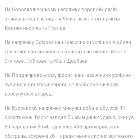
На Новопавлівському напрямку ворог сім разів
атакував наші позиції поблизу населених пунктів
Костянтинопіль та Розлив.
На напрямку Оріхова наші захисники успішно відбили
три атаки противника в околицях населених пунктів
Степове, Лобкове та Малі Щербаки.
На Придніпровському фронті наші захисники успішно
зупинили дві атаки ворога, не дозволивши йому
просунутися вперед.
На Курському напрямку минулої доби відбулося 17
боєзіткнень. Ворог завдав 56 авіаційних ударів, скинув
89 керованих бомб, здійснив 436 артилерійських
обстрілів, зокрема 26 - з реактивних систем залпового