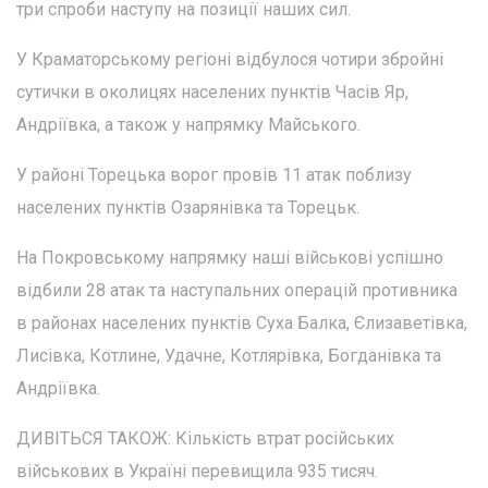
три спроби наступу на позиції наших сил.
У Краматорському регіоні відбулося чотири збройні
сутички в околицях населених пунктів Часів Яр,
Андріївка, а також у напрямку Майського.
У районі Торецька ворог провів 11 атак поблизу
населених пунктів Озарянівка та Торецьк.
На Покровському напрямку наші військові успішно
відбили 28 атак та наступальних операцій противника
в районах населених пунктів Суха Балка, Єлизаветівка,
Лисівка, Котлине, Удачне, Котлярівка, Богданівка та
Андріївка.
ДИВІТЬСЯ ТАКОЖ: Кількість втрат російських
військових в Україні перевищила 935 тисяч.