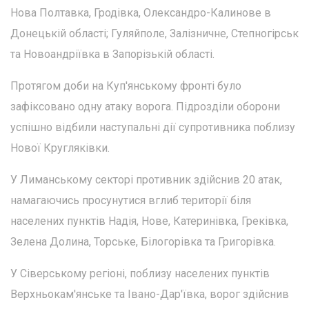
Нова Полтавка, Гродівка, Олександро-Калинове в
Донецькій області; Гуляйполе, Залізничне, Степногірськ
та Новоандріївка в Запорізькій області.
Протягом доби на Куп'янському фронті було
зафіксовано одну атаку ворога. Підрозділи оборони
успішно відбили наступальні дії супротивника поблизу
Нової Кругляківки.
У Лиманському секторі противник здійснив 20 атак,
намагаючись просунутися вглиб території біля
населених пунктів Надія, Нове, Катеринівка, Греківка,
Зелена Долина, Торське, Білогорівка та Григорівка.
У Сіверському регіоні, поблизу населених пунктів
Верхньокам'янське та Івано-Дар'ївка, ворог здійснив