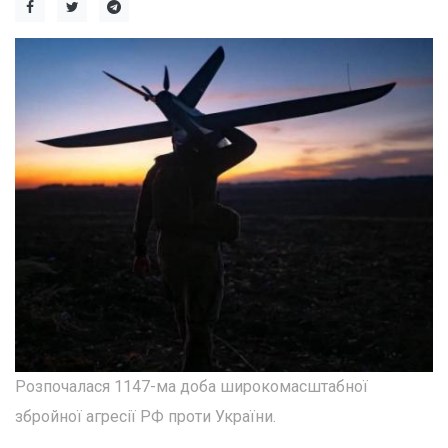
Розпочалася 1147-ма доба широкомасштабної
збройної агресії РФ проти України.