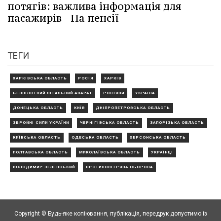
потягів: важлива інформація для
пасажирів - На пенсії
ТЕГИ
ХАРКІВСЬКА ОБЛАСТЬ
РОСІЯ
ХАРКІВ
БЕЗПІЛОТНИЙ ЛІТАЛЬНИЙ АПАРАТ
РОСІЯНИ
УКРАЇНА
ДОНЕЦЬКА ОБЛАСТЬ
КИЇВ
ДНІПРОПЕТРОВСЬКА ОБЛАСТЬ
ЗБРОЙНІ СИЛИ УКРАЇНИ
ЧЕРНІГІВСЬКА ОБЛАСТЬ
ЗАПОРІЗЬКА ОБЛАСТЬ
КИЇВСЬКА ОБЛАСТЬ
ОДЕСЬКА ОБЛАСТЬ
ХЕРСОНСЬКА ОБЛАСТЬ
ПОЛТАВСЬКА ОБЛАСТЬ
МИКОЛАЇВСЬКА ОБЛАСТЬ
УКРАЇНЦІ
ВОЛОДИМИР ЗЕЛЕНСЬКИЙ
ПРОТИПОВІТРЯНА ОБОРОНА
Copyright © Будь-яке копiювання, публiкацiя, передрук допустимо із