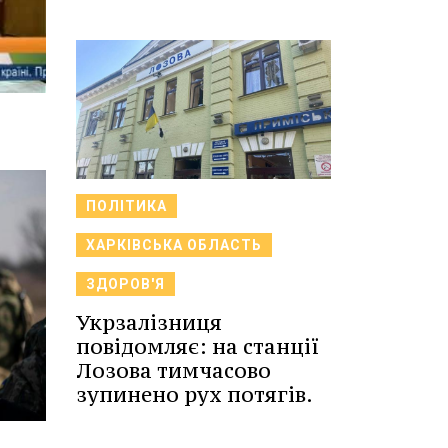
ПОЛІТИКА
ХАРКІВСЬКА ОБЛАСТЬ
ЗДОРОВ'Я
Укрзалізниця
повідомляє: на станції
Лозова тимчасово
зупинено рух потягів.