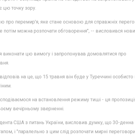
є цю точку зору.
ю про перемир'я, яке стане основою для справжніх перего
е потім можна розпочати обговорення", -- висловився нов
 виконати цю вимогу і запропонував домовлятися про
вня.
дповів на це, що 15 травня він буде у Туреччині особисто 
іним.
ми сподіваємося на встановлення режиму тиші - ця пропозиц
воєму вечірньому зверненні.
дента США з питань України, висловив думку, що 30-денна 
апом, і "паралельно з цим слід розпочати мирні переговори