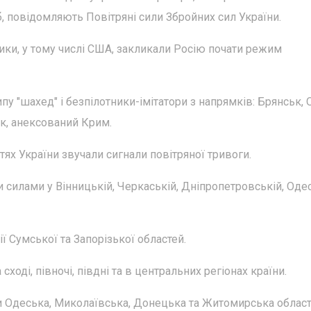
б, повідомляють Повітряні сили Збройних сил України.
зники, у тому числі США, закликали Росію почати режим
пу "шахед" і безпілотники-імітатори з напрямків: Брянськ, 
к, анексований Крим.
тях України звучали сигнали повітряної тривоги.
 силами у Вінницькій, Черкаській, Дніпропетровській, Одес
ї Сумської та Запорізької областей.
ході, півночі, півдні та в центральних регіонах країни.
ни Одеська, Миколаївська, Донецька та Житомирська област