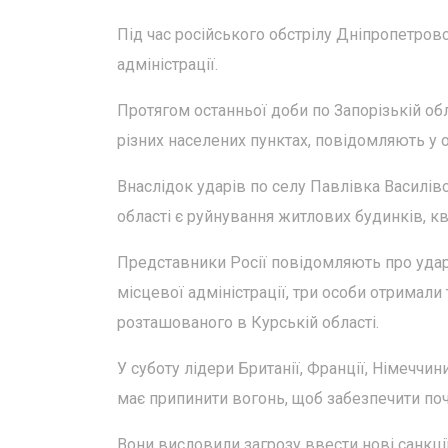
Під час російського обстрілу Дніпропетров
адміністрації.
Протягом останньої доби по Запорізькій обл
різних населених пунктах, повідомляють у о
Внаслідок ударів по селу Павлівка Василівс
області є руйнування житлових будинків, кв
Представники Росії повідомляють про удари
місцевої адміністрації, три особи отримали
розташованого в Курській області.
У суботу лідери Британії, Франції, Німеччин
має припинити вогонь, щоб забезпечити по
Вони висловили загрозу ввести нові санкції