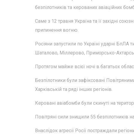
безпілотників та керованих авіаційних бом
Саме з 12 травня Україна та її західні сою
припинення вогню.
Росіяни запустили по Україні ударні БпЛА ти
Шаталово, Міллерово, Приморсько-Ахтарсь
Протягом майже всієї ночі в багатьох облас
Безпілотники були зафіксовані Повітряними
Харківській та ряді інших регіонів.
Керовані авіабомби були скинуті на територі
Повітряні сили знищили 55 безпілотників на с
Внаслідок агресії Росії постраждали регіо