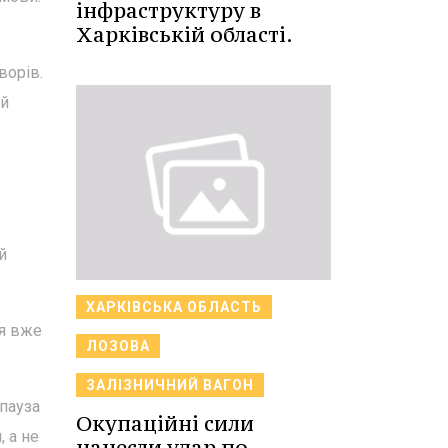
інфраструктуру в
Харківській області.
ворів.
ий
й
ХАРКІВСЬКА ОБЛАСТЬ
ія вже
ЛОЗОВА
ЗАЛІЗНИЧНИЙ ВАГОН
пауза
Окупаційні сили
, а не
нанесли удар по