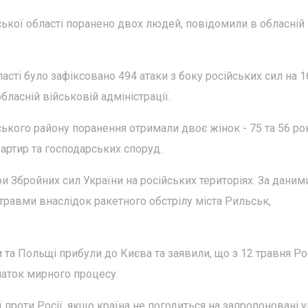
ської області поранено двох людей, повідомили в обласній
асті було зафіксовано 494 атаки з боку російських сил на 1
бласній військовій адміністрації.
ького району поранення отримали двоє жінок - 75 та 56 рок
артир та господарських споруд.
 Збройних сил України на російських територіях. За даним
 травми внаслідок ракетного обстрілу міста Рильськ,
и та Польщі прибули до Києва та заявили, що з 12 травня Ро
чаток мирного процесу.
 проти Росії, якщо країна не погодиться на запропоновані 