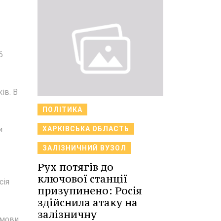
6
ів. В
ПОЛІТИКА
ХАРКІВСЬКА ОБЛАСТЬ
и
ЗАЛІЗНИЧНИЙ ВУЗОЛ
Рух потягів до
ключової станції
сія
призупинено: Росія
здійснила атаку на
залізничну
умови.