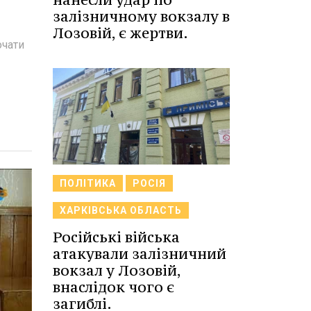
залізничному вокзалу в
Лозовій, є жертви.
очати
ПОЛІТИКА
РОСІЯ
ХАРКІВСЬКА ОБЛАСТЬ
Російські війська
атакували залізничний
вокзал у Лозовій,
внаслідок чого є
загиблі.