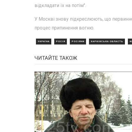
відкладати їх на потім".
У Москві знову підкреслюють, що первинно
процес припинення вогню.
УКРАЇНА
РОСІЯ
РОСІЯНИ
ХАРКІВСЬКА ОБЛАСТЬ
К
ЧИТАЙТЕ ТАКОЖ