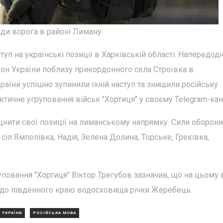
ади ворога в районі Лиману.
уп на українські позиції в Харківській області. Напередодн
он України поблизу прикордонного села Строївка в
раїни успішно зупинили їхній наступ та знищили російську
тичне угруповання військ "Хортиця" у своєму Telegram-кан
іцнити свої позиції на лиманському напрямку. Сили оборони
сіл Ямполівка, Надія, Зелена Долина, Торське, Греківка,
повання "Хортиця" Віктор Трегубов зазначив, що на цьому 
я до південного краю водосховища річки Жеребець.
 УКРАЇНИ
РОСІЙСЬКА МОВА