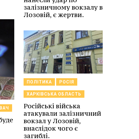
залізничному вокзалу в
Лозовій, є жертви.
ПОЛІТИКА
РОСІЯ
ХАРКІВСЬКА ОБЛАСТЬ
Російські війська
ВАЧ
атакували залізничний
буде
вокзал у Лозовій,
внаслідок чого є
загиблі.