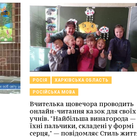
РОСІЯ
ХАРКІВСЬКА ОБЛАСТЬ
РОСІЙСЬКА МОВА
Вчителька щовечора проводить
онлайн-читання казок для своїх
учнів. "Найбільша винагорода —
їхні пальчики, складені у формі
серця," — повідомляє Стиль життя