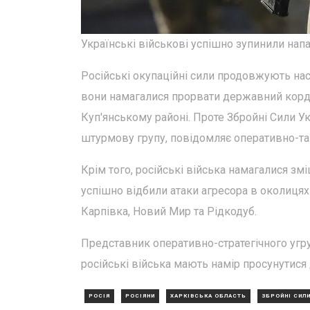
Українські військові успішно зупинили нап
Російські окупаційні сили продовжують наст
вони намагалися прорвати державний корд
Куп'янському районі. Проте Збройні Сили Ук
штурмову групу, повідомляє оперативно-так
Крім того, російські війська намагалися зм
успішно відбили атаки агресора в околицях 
Карпівка, Новий Мир та Рідкодуб.
Представник оперативно-стратегічного угру
російські війська мають намір просунутис
РОСІЯ
РОСІЯНИ
ХАРКІВСЬКА ОБЛАСТЬ
ЗБРОЙНІ СИЛИ