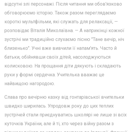
відсутні злі персонажі. Після читання ми обов'язково
обговорюємо історію. Також разом переглядаємо
короткі мультфільми, які служать для релаксації, —
розповідає Віталія Миколаївна. — А наприкінці кожної
зустрічі ми традиційно слухаємо пісню "Тане вечір, ніч
близенько". Учні вже вивчили її напам'ять. Часто й
батьки, обійнявши своїх дітей, насолоджуються
колисковою. На прощання діти дякують і складають
руки у формі сердечка. Учителька вважає це
найвищою нагородою.
Слава про вечірню казку від гонтарівської вчительки
швидко ширилась. Упродовж року до цих теплих
зустрічей стали приєднуватись школярі не лише зі всіх
куточків України, але й ті, хто через війну разом з