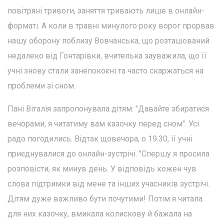
повітряні тривоги, заняття тривають лише в онлайн-
форматі. А коли в травні минулого року ворог прорвав
нашу оборону поблизу Вовчанська, що розташований
недалеко від Гонтарівки, вчителька зауважила, що її
учні знову стали занепокоєні та часто скаржаться на
проблеми зі сном.
Пані Віталія запропонувала дітям: "Давайте збиратися
вечорами, я читатиму вам казочку перед сном". Усі
радо погодились. Відтак щовечора, о 19.30, її учні
приєднувалися до онлайн-зустрічі. "Спершу я просила
розповісти, як минув день. У відповідь кожен чув
слова підтримки від мене та інших учасників зустрічі.
Дітям дуже важливо бути почутими! Потім я читала
для них казочку, вмикала колискову й бажала на