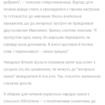
добраніч", -- пояснює співрозмовниця. Відтоді діти
почали краще спати, а прокидалися з гарним настроєм
та готовністю до навчання. Якось вчителька
зауважила, що до вечірньої зустрічі не приєднався
другокласник Максимко. Зранку хлопчик пояснив: "Я
пропустив одну казку, бо вирішив перевірити, чи
справді вона допомагає. А вночі крутився й погано
спав. І переконався -- казка працює".
Невдовзі Віталія Шульга отримала запит від колег з
сусідніх сіл, які цікавилися, чи можуть до "вечірньої
казки" приєднатися й їхні учні. Так, кількість маленьких
слухачів зросла.
Я обираю для читання українські народні казки з
сільської бібліотеки — з позитивними сюжетами, де