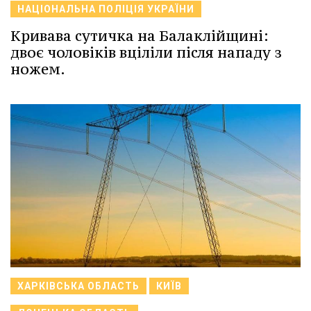
НАЦІОНАЛЬНА ПОЛІЦІЯ УКРАЇНИ
Кривава сутичка на Балаклійщині:
двоє чоловіків вціліли після нападу з
ножем.
ХАРКІВСЬКА ОБЛАСТЬ
КИЇВ