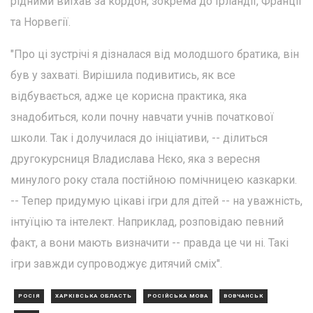
рідними виїхав за кордон, зокрема до Ірландії, Франції
та Норвегії.
"Про ці зустрічі я дізналася від молодшого братика, він
був у захваті. Вирішила подивитись, як все
відбувається, адже це корисна практика, яка
знадобиться, коли почну навчати учнів початкової
школи. Так і долучилася до ініціативи, -- ділиться
другокурсниця Владислава Нєко, яка з вересня
минулого року стала постійною помічницею казкарки.
-- Тепер придумую цікаві ігри для дітей -- на уважність,
інтуїцію та інтелект. Наприклад, розповідаю певний
факт, а вони мають визначити -- правда це чи ні. Такі
ігри завжди супроводжує дитячий сміх".
РОСІЯ
ХАРКІВСЬКА ОБЛАСТЬ
РОСІЙСЬКА МОВА
ВОВЧАНСЬК