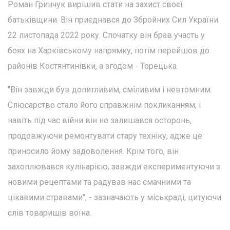
Роман Гринчук вирішив стати на захист своєї
батьківщини. Він приєднався до Збройних Сил України
22 листопада 2022 року. Спочатку він брав участь у
боях на Харківському напрямку, потім перейшов до
районів Костянтинівки, а згодом - Торецька.
"Він завжди був допитливим, сміливим і невтомним.
Слюсарство стало його справжнім покликанням, і
навіть під час війни він не залишався осторонь,
продовжуючи ремонтувати стару техніку, адже це
приносило йому задоволення. Крім того, він
захоплювався кулінарією, завжди експериментуючи з
новими рецептами та радував нас смачними та
цікавими стравами", - зазначають у міськраді, цитуючи
слів товаришів воїна.