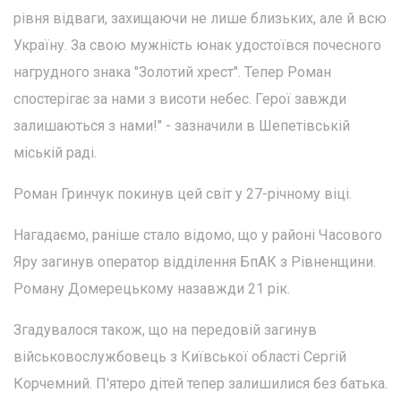
рівня відваги, захищаючи не лише близьких, але й всю
Україну. За свою мужність юнак удостоївся почесного
нагрудного знака "Золотий хрест". Тепер Роман
спостерігає за нами з висоти небес. Герої завжди
залишаються з нами!" - зазначили в Шепетівській
міській раді.
Роман Гринчук покинув цей світ у 27-річному віці.
Нагадаємо, раніше стало відомо, що у районі Часового
Яру загинув оператор відділення БпАК з Рівненщини.
Роману Домерецькому назавжди 21 рік.
Згадувалося також, що на передовій загинув
військовослужбовець з Київської області Сергій
Корчемний. П'ятеро дітей тепер залишилися без батька.