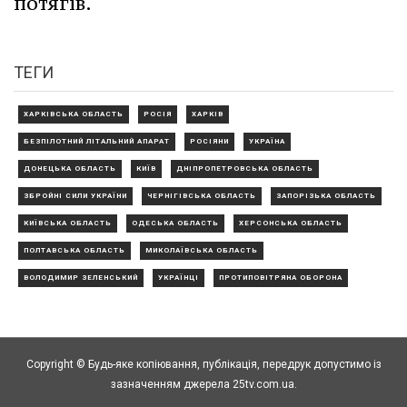
потягів.
ТЕГИ
ХАРКІВСЬКА ОБЛАСТЬ
РОСІЯ
ХАРКІВ
БЕЗПІЛОТНИЙ ЛІТАЛЬНИЙ АПАРАТ
РОСІЯНИ
УКРАЇНА
ДОНЕЦЬКА ОБЛАСТЬ
КИЇВ
ДНІПРОПЕТРОВСЬКА ОБЛАСТЬ
ЗБРОЙНІ СИЛИ УКРАЇНИ
ЧЕРНІГІВСЬКА ОБЛАСТЬ
ЗАПОРІЗЬКА ОБЛАСТЬ
КИЇВСЬКА ОБЛАСТЬ
ОДЕСЬКА ОБЛАСТЬ
ХЕРСОНСЬКА ОБЛАСТЬ
ПОЛТАВСЬКА ОБЛАСТЬ
МИКОЛАЇВСЬКА ОБЛАСТЬ
ВОЛОДИМИР ЗЕЛЕНСЬКИЙ
УКРАЇНЦІ
ПРОТИПОВІТРЯНА ОБОРОНА
Copyright © Будь-яке копiювання, публiкацiя, передрук допустимо із
зазначенням джерела 25tv.com.ua.