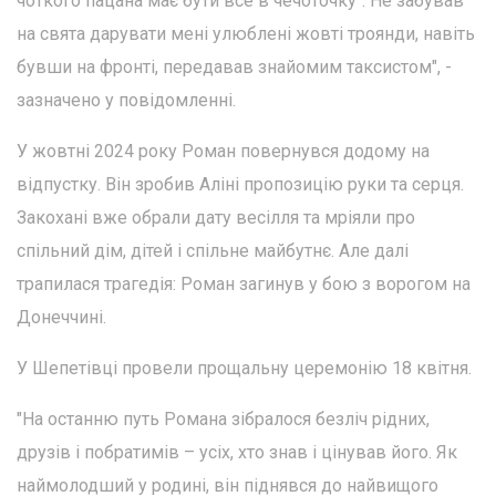
чоткого пацана має бути все в чечоточку". Не забував
на свята дарувати мені улюблені жовті троянди, навіть
бувши на фронті, передавав знайомим таксистом", -
зазначено у повідомленні.
У жовтні 2024 року Роман повернувся додому на
відпустку. Він зробив Аліні пропозицію руки та серця.
Закохані вже обрали дату весілля та мріяли про
спільний дім, дітей і спільне майбутнє. Але далі
трапилася трагедія: Роман загинув у бою з ворогом на
Донеччині.
У Шепетівці провели прощальну церемонію 18 квітня.
"На останню путь Романа зібралося безліч рідних,
друзів і побратимів – усіх, хто знав і цінував його. Як
наймолодший у родині, він піднявся до найвищого