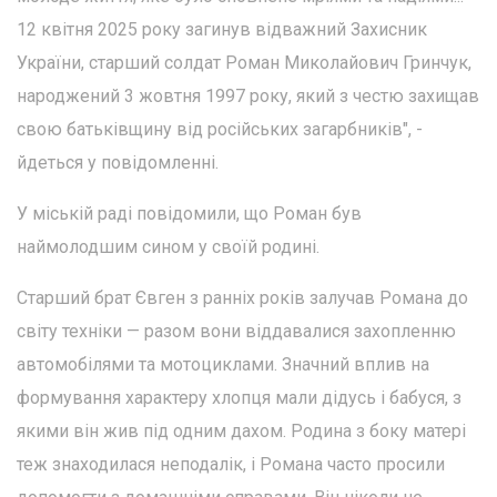
12 квітня 2025 року загинув відважний Захисник
України, старший солдат Роман Миколайович Гринчук,
народжений 3 жовтня 1997 року, який з честю захищав
свою батьківщину від російських загарбників", -
йдеться у повідомленні.
У міській раді повідомили, що Роман був
наймолодшим сином у своїй родині.
Старший брат Євген з ранніх років залучав Романа до
світу техніки — разом вони віддавалися захопленню
автомобілями та мотоциклами. Значний вплив на
формування характеру хлопця мали дідусь і бабуся, з
якими він жив під одним дахом. Родина з боку матері
теж знаходилася неподалік, і Романа часто просили