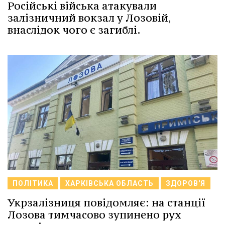
Російські війська атакували
залізничний вокзал у Лозовій,
внаслідок чого є загиблі.
ПОЛІТИКА
ХАРКІВСЬКА ОБЛАСТЬ
ЗДОРОВ'Я
Укрзалізниця повідомляє: на станції
Лозова тимчасово зупинено рух