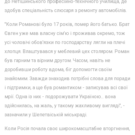
до Нетішинського професійно-технічного училища, де
здобув спеціальність слюсаря з ремонту автомобілів.
"Коли Романові було 17 років, помер його батько. Брат
Євген уже мав власну сім'ю і проживав окремо, тож
усі чоловічі обов'язки по господарству лягли на плечі
хлопця. Влаштувався у меблевий цех столяром. Роман
був гарним та вірним другом. Часом, навіть не
доробивши роботу вдома, біг допомогти своїм
знайомим. Завжди знаходив потрібні слова для поради
і підтримки, а ще був романтиком - записував всі свої
мрії. Одна із них - подорожувати Україною... вона
здійснилась, на жаль, у такому жахливому вигляді", -
зазначили у Шепетвіській міськраді.
Коли Росія почала своє широкомасштабне вторгнення,