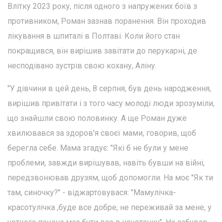
Влітку 2023 року, після одного з напружених боїв з
противником, Роман зазнав поранення. Він проходив
лікування в шпиталі в Полтаві. Коли його стан
покращився, він вирішив завітати до перукарні, де
несподівано зустрів свою кохану, Аліну.
"У дівчини в цей день, 8 серпня, був день народження,
вирішив привітати і з того часу молоді люди зрозуміли,
що знайшли свою половинку. А ще Роман дуже
хвилювався за здоров'я своєї мами, говорив, щоб
берегла себе. Мама згадує: "Які б не були у мене
проблеми, завжди вирішував, навіть бувши на війні,
передзвонював друзям, щоб допомогли. На моє "Як ти
там, синочку?" - віджартовувася: "Мамулічка-
красотулічка ,буде все добре, не переживай за мене, у