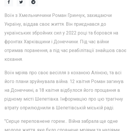
Воїн з Хмельниччини Роман Гринчук, захищаючи
Україну, віддав своє життя. Він приєднався до
українських збройних сил у 2022 році та боровся на
фронтах Харківщини і Донеччини. Під час війни
отримав поранення, а під час реабілітації знайшов своє
кохання.
Воїн мріяв про своє весілля з коханою Аліною, та всі
його плани зруйнувала війна. 12 квітня Роман загинув
на Донеччині, а 18 квітня відбулося його прощання в
рідному місті Шепетівка. Інформацію про цю трагічну
втрату оприлюднили в Шепетівській міській раді.
"Серце переповнене горем... Війна забрала ще одне
молоде життя, яке було сповнене мріями та надіями...