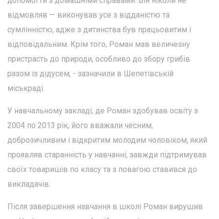
допомогти з домашніми справами. Він ніколи не
відмовляв — виконував усе з відданістю та
сумлінністю, адже з дитинства був працьовитим і
відповідальним. Крім того, Роман мав величезну
пристрасть до природи, особливо до збору грибів
разом із дідусем, - зазначили в Шепетівській
міськраді.
У навчальному закладі, де Роман здобував освіту з
2004 по 2013 рік, його вважали чесним,
доброзичливим і відкритим молодим чоловіком, який
проявляв старанність у навчанні, завжди підтримував
своїх товаришів по класу та з повагою ставився до
викладачів.
Після завершення навчання в школі Роман вирушив